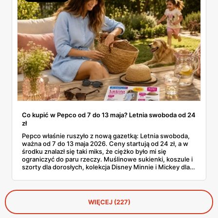
Co kupić w Pepco od 7 do 13 maja? Letnia swoboda od 24
zł
Pepco właśnie ruszyło z nową gazetką: Letnia swoboda,
ważna od 7 do 13 maja 2026. Ceny startują od 24 zł, a w
środku znalazł się taki miks, że ciężko było mi się
ograniczyć do paru rzeczy. Muślinowe sukienki, koszule i
szorty dla dorosłych, kolekcja Disney Minnie i Mickey dla
niemowląt, koszulki Garfielda dla starszych dzieci,
zabawki, akcesoria dla zwierząt i tarasowe drobiazgi w
wisienki. Przejrzałam stronę po stronie i wyłuskałam to, na
co szkoda przejść obojętnie. Z aplikacją Pepco można
WIĘCEJ (227)
dodatkowo odbić 10% u kasy.