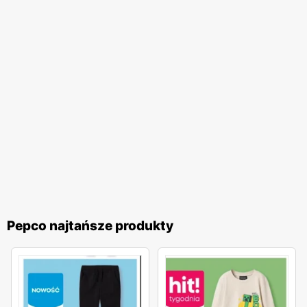
czy wyposażenia domu bez nadmiernego obciążania
budżetu.
Pepco
to sieć handlowa, która dzięki szerokiej
ofercie produktów, regularnym
gazetkom promocyjnym
,
niskim cenom
oraz dostępności w całym kraju, stała się
synonimem atrakcyjnych i przystępnych cenowo zakupów.
To miejsce, gdzie każdy może znaleźć coś dla siebie,
ciesząc się jednocześnie korzyściami wynikającymi z
licznych
promocji
i ofert specjalnych.
Pepco najtańsze produkty