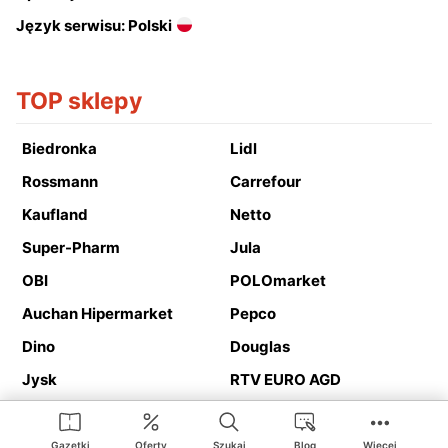
Język serwisu: Polski
TOP sklepy
Biedronka
Lidl
Rossmann
Carrefour
Kaufland
Netto
Super-Pharm
Jula
OBI
POLOmarket
Auchan Hipermarket
Pepco
Dino
Douglas
Jysk
RTV EURO AGD
Action
Media Expert
Deichmann
Media Markt
Gazetki
Oferty
Szukaj
Blog
Więcej