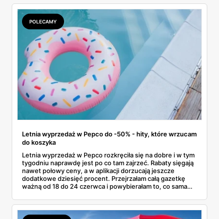
POLECAMY
Letnia wyprzedaż w Pepco do -50% - hity, które wrzucam
do koszyka
Letnia wyprzedaż w Pepco rozkręciła się na dobre i w tym
tygodniu naprawdę jest po co tam zajrzeć. Rabaty sięgają
nawet połowy ceny, a w aplikacji dorzucają jeszcze
dodatkowe dziesięć procent. Przejrzałam całą gazetkę
ważną od 18 do 24 czerwca i powybierałam to, co sama
bez wahania zgarnęłabym z półki. Dmuchańce na basen,
bawełniane ubranka dla dzieci, koszulki z bajkowymi
postaciami. Wszystko z jednej gazetki, bez biegania po
pół mieście.