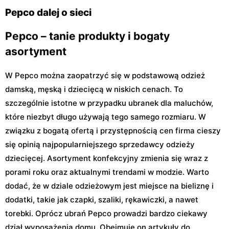
Edukacji Narodowej 85
AK Kampinos 15
Pepco dalej o sieci
Pepco – tanie produkty i bogaty
asortyment
W Pepco można zaopatrzyć się w podstawową odzież
damską, męską i dziecięcą w niskich cenach. To
szczególnie istotne w przypadku ubranek dla maluchów,
które niezbyt długo używają tego samego rozmiaru. W
związku z bogatą ofertą i przystępnością cen firma cieszy
się opinią najpopularniejszego sprzedawcy odzieży
dziecięcej. Asortyment konfekcyjny zmienia się wraz z
porami roku oraz aktualnymi trendami w modzie. Warto
dodać, że w dziale odzieżowym jest miejsce na bieliznę i
dodatki, takie jak czapki, szaliki, rękawiczki, a nawet
torebki. Oprócz ubrań Pepco prowadzi bardzo ciekawy
dział wyposażenia domu. Obejmuje on artykuły do