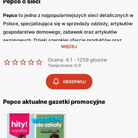
Pepco o sieci
Pepco
to jedna z najpopularniejszych sieci detalicznych w
Polsce, specjalizująca się w sprzedaży odzieży, artykułów
gospodarstwa domowego, zabawek oraz artykułów
sezonowych. Dzięki szerokiej ofercie produktów oraz
WIĘCEJ
atrakcyjnym cenom,
Pepco
zdobyło zaufanie milionów
klientów w kraju. Główną zaletą tej sieci jest dbałość o
Ocena: 4.1 - 1259 głosów
zapewnienie
niskich cen
, co sprawia, że zakupy w
Pepco
Twoja ocena: 0.0
są dostępne dla szerokiej grupy odbiorców. Jednym z
kluczowych elementów strategii marketingowej
Pepco
są
OBSERWUJ
regularnie wydawane
gazetki promocyjne
.
Gazetki
te są
publikowane co dwa tygodnie, a każda z nich zawiera
Pepco aktualne gazetki promocyjne
bogaty wybór produktów w obniżonych cenach. Dzięki
temu klienci mogą być na bieżąco z najnowszymi
promocjami
i okazjami, co pozwala im na planowanie
zakupów w sposób przemyślany i oszczędny. Oferta
Pepco