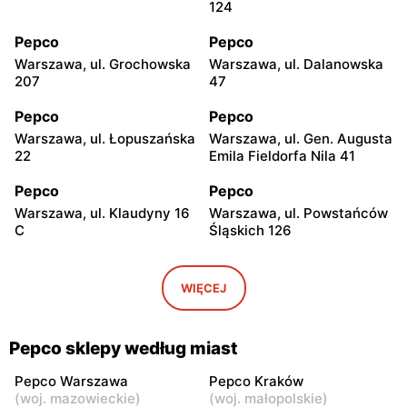
124
Pepco
Pepco
Warszawa, ul. Grochowska
Warszawa, ul. Dalanowska
207
47
Pepco
Pepco
Warszawa, ul. Łopuszańska
Warszawa, ul. Gen. Augusta
22
Emila Fieldorfa Nila 41
Pepco
Pepco
Warszawa, ul. Klaudyny 16
Warszawa, ul. Powstańców
C
Śląskich 126
Pepco
Pepco
Warszawa, ul. Wrocławska
Warszawa, ul. Świetlików 8
WIĘCEJ
8
Pepco
Pepco
Pepco sklepy według miast
Warszawa, ul. Rembielińska
Warszawa, ul. Wałbrzyska
20
11
Pepco Warszawa
Pepco Kraków
(
woj. mazowieckie
)
(
woj. małopolskie
)