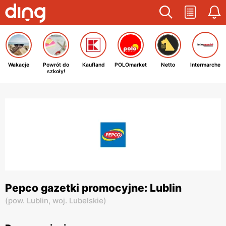
Wakacje
Powrót do
Kaufland
POLOmarket
Netto
Intermarche
szkoły!
Pepco gazetki promocyjne: Lublin
(
pow. Lublin,
woj. Lubelskie
)