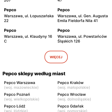
207
47
Pepco
Pepco
Warszawa, ul. Łopuszańska
Warszawa, ul. Gen. Augusta
22
Emila Fieldorfa Nila 41
Pepco
Pepco
Warszawa, ul. Klaudyny 16
Warszawa, ul. Powstańców
C
Śląskich 126
Pepco
Pepco
Warszawa, ul. Wrocławska
Warszawa, ul. Świetlików 8
WIĘCEJ
8
Pepco
Pepco
Pepco sklepy według miast
Warszawa, ul. Rembielińska
Warszawa, ul. Wałbrzyska
20
11
Pepco Warszawa
Pepco Kraków
(
woj. mazowieckie
)
(
woj. małopolskie
)
Pepco
Pepco
Pepco Poznań
Pepco Wrocław
Warszawa, ul. Wierna 23
Warszawa, ul. Lazurowa 69
(
woj. wielkopolskie
)
(
woj. dolnośląskie
)
Pepco Łódź
Pepco Gdańsk
Pepco
Pepco
(
woj. łódzkie
)
(
woj. pomorskie
)