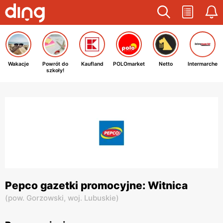
Wakacje
Powrót do
Kaufland
POLOmarket
Netto
Intermarche
szkoły!
Pepco gazetki promocyjne: Witnica
(
pow. Gorzowski,
woj. Lubuskie
)