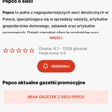
Pepco o sieci
Pepco
to jedna z najpopularniejszych sieci detalicznych w
Polsce, specjalizująca się w sprzedaży odzieży, artykułów
gospodarstwa domowego, zabawek oraz artykułów
sezonowych. Dzięki szerokiej ofercie produktów oraz
WIĘCEJ
atrakcyjnym cenom,
Pepco
zdobyło zaufanie milionów
klientów w kraju. Główną zaletą tej sieci jest dbałość o
Ocena: 4.1 - 1258 głosów
zapewnienie
niskich cen
, co sprawia, że zakupy w
Pepco
Twoja ocena: 0.0
są dostępne dla szerokiej grupy odbiorców. Jednym z
kluczowych elementów strategii marketingowej
Pepco
są
OBSERWUJ
regularnie wydawane
gazetki promocyjne
.
Gazetki
te są
publikowane co dwa tygodnie, a każda z nich zawiera
Pepco aktualne gazetki promocyjne
bogaty wybór produktów w obniżonych cenach. Dzięki
temu klienci mogą być na bieżąco z najnowszymi
BRAK GAZETEK Z SIECI PEPCO
promocjami
i okazjami, co pozwala im na planowanie
zakupów w sposób przemyślany i oszczędny. Oferta
Pepco