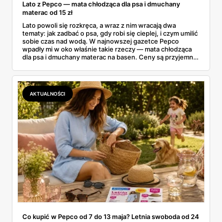
Lato z Pepco — mata chłodząca dla psa i dmuchany
materac od 15 zł
Lato powoli się rozkręca, a wraz z nim wracają dwa
tematy: jak zadbać o psa, gdy robi się cieplej, i czym umilić
sobie czas nad wodą. W najnowszej gazetce Pepco
wpadły mi w oko właśnie takie rzeczy — mata chłodząca
dla psa i dmuchany materac na basen. Ceny są przyjemne:
mata od 25 zł, a dmuchańce nad wodę od kilku złotych.
Zebrałam to, co naprawdę warto rozważyć na ten sezon
— dla czworonoga w domu i dla całej rodziny nad wodą.
AKTUALNOŚCI
Co kupić w Pepco od 7 do 13 maja? Letnia swoboda od 24