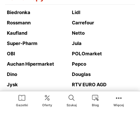
Biedronka
Lidl
Rossmann
Carrefour
Kaufland
Netto
Super-Pharm
Jula
OBI
POLOmarket
Auchan Hipermarket
Pepco
Dino
Douglas
Jysk
RTV EURO AGD
Action
Media Expert
Deichmann
Media Markt
Gazetki
Oferty
Szukaj
Blog
Więcej
Ding.pl to serwis internetowy prezentujący
gazetki promocyjne
oraz
katalogi
sklepów i dużych sieci handlowych. Dzięki
geolokalizacji otrzymasz przede wszystkim oferty sklepów, z
Twojego bliskiego otoczenia. Dodatkowo na stronie znajdziesz