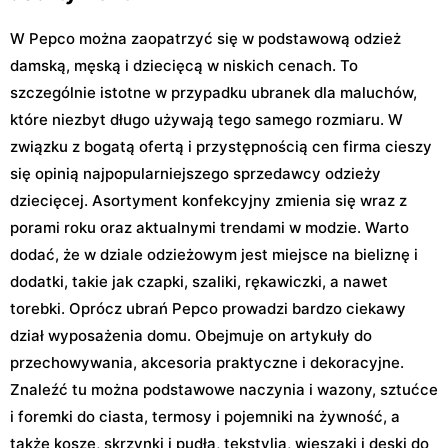
W Pepco można zaopatrzyć się w podstawową odzież
damską, męską i dziecięcą w niskich cenach. To
szczególnie istotne w przypadku ubranek dla maluchów,
które niezbyt długo używają tego samego rozmiaru. W
związku z bogatą ofertą i przystępnością cen firma cieszy
się opinią najpopularniejszego sprzedawcy odzieży
dziecięcej. Asortyment konfekcyjny zmienia się wraz z
porami roku oraz aktualnymi trendami w modzie. Warto
dodać, że w dziale odzieżowym jest miejsce na bieliznę i
dodatki, takie jak czapki, szaliki, rękawiczki, a nawet
torebki. Oprócz ubrań Pepco prowadzi bardzo ciekawy
dział wyposażenia domu. Obejmuje on artykuły do
przechowywania, akcesoria praktyczne i dekoracyjne.
Znaleźć tu można podstawowe naczynia i wazony, sztućce
i foremki do ciasta, termosy i pojemniki na żywność, a
także kosze, skrzynki i pudła, tekstylia, wieszaki i deski do