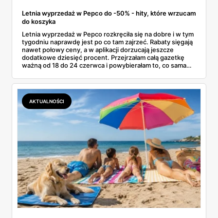
Letnia wyprzedaż w Pepco do -50% - hity, które wrzucam
do koszyka
Letnia wyprzedaż w Pepco rozkręciła się na dobre i w tym
tygodniu naprawdę jest po co tam zajrzeć. Rabaty sięgają
nawet połowy ceny, a w aplikacji dorzucają jeszcze
dodatkowe dziesięć procent. Przejrzałam całą gazetkę
ważną od 18 do 24 czerwca i powybierałam to, co sama
bez wahania zgarnęłabym z półki. Dmuchańce na basen,
bawełniane ubranka dla dzieci, koszulki z bajkowymi
postaciami. Wszystko z jednej gazetki, bez biegania po
pół mieście.
AKTUALNOŚCI