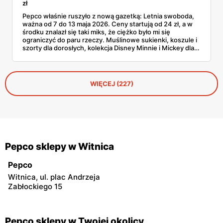
zł
Pepco właśnie ruszyło z nową gazetką: Letnia swoboda,
ważna od 7 do 13 maja 2026. Ceny startują od 24 zł, a w
środku znalazł się taki miks, że ciężko było mi się
ograniczyć do paru rzeczy. Muślinowe sukienki, koszule i
szorty dla dorosłych, kolekcja Disney Minnie i Mickey dla
niemowląt, koszulki Garfielda dla starszych dzieci,
zabawki, akcesoria dla zwierząt i tarasowe drobiazgi w
wisienki. Przejrzałam stronę po stronie i wyłuskałam to, na
co szkoda przejść obojętnie. Z aplikacją Pepco można
WIĘCEJ (227)
dodatkowo odbić 10% u kasy.
Pepco sklepy w Witnica
Pepco
Witnica, ul. plac Andrzeja
Zabłockiego 15
Pepco sklepy w Twojej okolicy