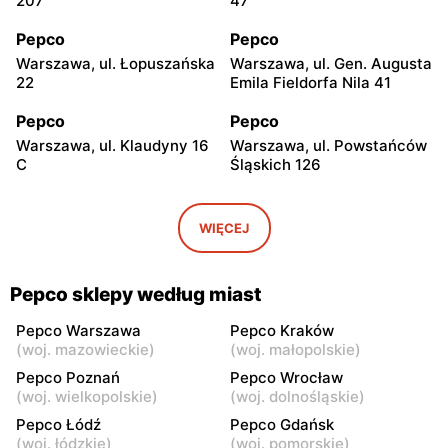
207
47
Pepco
Pepco
Warszawa, ul. Łopuszańska
Warszawa, ul. Gen. Augusta
22
Emila Fieldorfa Nila 41
Pepco
Pepco
Warszawa, ul. Klaudyny 16
Warszawa, ul. Powstańców
C
Śląskich 126
Pepco
Pepco
Warszawa, ul. Wrocławska
Warszawa, ul. Świetlików 8
WIĘCEJ
8
Pepco
Pepco
Pepco sklepy według miast
Warszawa, ul. Rembielińska
Warszawa, ul. Wałbrzyska
20
11
Pepco Warszawa
Pepco Kraków
(
woj. mazowieckie
)
(
woj. małopolskie
)
Pepco
Pepco
Pepco Poznań
Pepco Wrocław
Warszawa, ul. Wierna 23
Warszawa, ul. Lazurowa 69
(
woj. wielkopolskie
)
(
woj. dolnośląskie
)
Pepco Łódź
Pepco Gdańsk
Pepco
Pepco
(
woj. łódzkie
)
(
woj. pomorskie
)