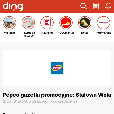
Wakacje
Powrót do
Kaufland
POLOmarket
Netto
Intermarche
szkoły!
Pepco gazetki promocyjne: Stalowa Wola
(
pow. Stalowowolski,
woj. Podkarpackie
)