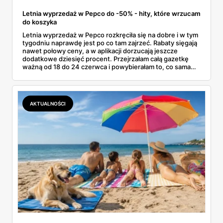
Letnia wyprzedaż w Pepco do -50% - hity, które wrzucam
do koszyka
Letnia wyprzedaż w Pepco rozkręciła się na dobre i w tym
tygodniu naprawdę jest po co tam zajrzeć. Rabaty sięgają
nawet połowy ceny, a w aplikacji dorzucają jeszcze
dodatkowe dziesięć procent. Przejrzałam całą gazetkę
ważną od 18 do 24 czerwca i powybierałam to, co sama
bez wahania zgarnęłabym z półki. Dmuchańce na basen,
bawełniane ubranka dla dzieci, koszulki z bajkowymi
postaciami. Wszystko z jednej gazetki, bez biegania po
pół mieście.
AKTUALNOŚCI