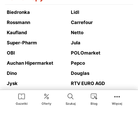
Biedronka
Lidl
Rossmann
Carrefour
Kaufland
Netto
Super-Pharm
Jula
OBI
POLOmarket
Auchan Hipermarket
Pepco
Dino
Douglas
Jysk
RTV EURO AGD
Action
Media Expert
Deichmann
Media Markt
Gazetki
Oferty
Szukaj
Blog
Więcej
Ding.pl to serwis internetowy prezentujący
gazetki promocyjne
oraz
katalogi
sklepów i dużych sieci handlowych. Dzięki
geolokalizacji otrzymasz przede wszystkim oferty sklepów, z
Twojego bliskiego otoczenia. Dodatkowo na stronie znajdziesz