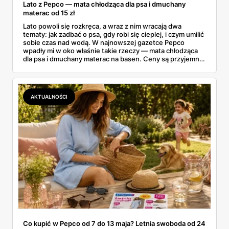
Lato z Pepco — mata chłodząca dla psa i dmuchany
materac od 15 zł
Lato powoli się rozkręca, a wraz z nim wracają dwa
tematy: jak zadbać o psa, gdy robi się cieplej, i czym umilić
sobie czas nad wodą. W najnowszej gazetce Pepco
wpadły mi w oko właśnie takie rzeczy — mata chłodząca
dla psa i dmuchany materac na basen. Ceny są przyjemne:
mata od 25 zł, a dmuchańce nad wodę od kilku złotych.
Zebrałam to, co naprawdę warto rozważyć na ten sezon
— dla czworonoga w domu i dla całej rodziny nad wodą.
AKTUALNOŚCI
Co kupić w Pepco od 7 do 13 maja? Letnia swoboda od 24