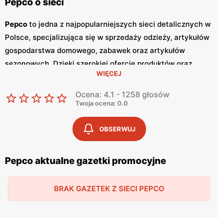
Pepco o sieci
Pepco
to jedna z najpopularniejszych sieci detalicznych w
Polsce, specjalizująca się w sprzedaży odzieży, artykułów
gospodarstwa domowego, zabawek oraz artykułów
sezonowych. Dzięki szerokiej ofercie produktów oraz
WIĘCEJ
atrakcyjnym cenom,
Pepco
zdobyło zaufanie milionów
klientów w kraju. Główną zaletą tej sieci jest dbałość o
Ocena: 4.1 - 1258 głosów
zapewnienie
niskich cen
, co sprawia, że zakupy w
Pepco
Twoja ocena: 0.0
są dostępne dla szerokiej grupy odbiorców. Jednym z
kluczowych elementów strategii marketingowej
Pepco
są
OBSERWUJ
regularnie wydawane
gazetki promocyjne
.
Gazetki
te są
publikowane co dwa tygodnie, a każda z nich zawiera
Pepco aktualne gazetki promocyjne
bogaty wybór produktów w obniżonych cenach. Dzięki
temu klienci mogą być na bieżąco z najnowszymi
BRAK GAZETEK Z SIECI PEPCO
promocjami
i okazjami, co pozwala im na planowanie
zakupów w sposób przemyślany i oszczędny. Oferta
Pepco