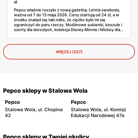
zł
Pepco właśnie ruszyło z nową gazetką: Letnia swoboda,
ważna od 7 do 13 maja 2026. Ceny startują od 24 zł, a w
środku znalazł się taki miks, że ciężko było mi się
ograniczyć do paru rzeczy. Muślinowe sukienki, koszule i
szorty dla dorosłych, kolekcja Disney Minnie i Mickey dla
niemowląt, koszulki Garfielda dla starszych dzieci,
zabawki, akcesoria dla zwierząt i tarasowe drobiazgi w
wisienki. Przejrzałam stronę po stronie i wyłuskałam to, na
co szkoda przejść obojętnie. Z aplikacją Pepco można
WIĘCEJ (227)
dodatkowo odbić 10% u kasy.
Pepco sklepy w Stalowa Wola
Pepco
Pepco
Stalowa Wola, ul. Chopina
Stalowa Wola, ul. Komisji
42
Edukacji Narodowej 47a
Pepco sklepy w Twojej okolicy