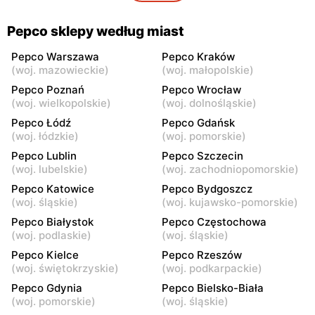
Pepco
Pepco
Pepco sklepy według miast
Warszawa, ul. Rembielińska
Warszawa, ul. Wałbrzyska
20
11
Pepco Warszawa
Pepco Kraków
(
woj. mazowieckie
)
(
woj. małopolskie
)
Pepco
Pepco
Pepco Poznań
Pepco Wrocław
Warszawa, ul. Wierna 23
Warszawa, ul. Lazurowa 69
(
woj. wielkopolskie
)
(
woj. dolnośląskie
)
Pepco Łódź
Pepco Gdańsk
Pepco
Pepco
(
woj. łódzkie
)
(
woj. pomorskie
)
Warszawa, ul. Starowiślna
Warszawa, ul. Łodygowa
Pepco Lublin
Pepco Szczecin
4
24a
(
woj. lubelskie
)
(
woj. zachodniopomorskie
)
Pepco
Pepco
Pepco Katowice
Pepco Bydgoszcz
Warszawa, ul. Przy Agorze
Warszawa al. Krakowska 61
(
woj. śląskie
)
(
woj. kujawsko-pomorskie
)
26
Pepco Białystok
Pepco Częstochowa
(
woj. podlaskie
)
(
woj. śląskie
)
Pepco
Pepco
Pepco Kielce
Pepco Rzeszów
Warszawa, ul. Bronowska 4
Warszawa al.
(
woj. świętokrzyskie
)
(
woj. podkarpackie
)
Rzeczypospolitej 23
Pepco Gdynia
Pepco Bielsko-Biała
Pepco
Pepco
(
woj. pomorskie
)
(
woj. śląskie
)