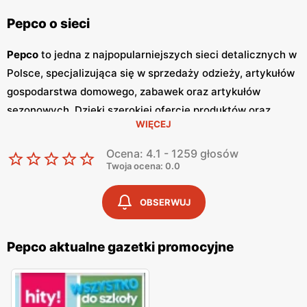
Pepco o sieci
Pepco
to jedna z najpopularniejszych sieci detalicznych w
Polsce, specjalizująca się w sprzedaży odzieży, artykułów
gospodarstwa domowego, zabawek oraz artykułów
sezonowych. Dzięki szerokiej ofercie produktów oraz
WIĘCEJ
atrakcyjnym cenom,
Pepco
zdobyło zaufanie milionów
klientów w kraju. Główną zaletą tej sieci jest dbałość o
Ocena: 4.1 - 1259 głosów
zapewnienie
niskich cen
, co sprawia, że zakupy w
Pepco
Twoja ocena: 0.0
są dostępne dla szerokiej grupy odbiorców. Jednym z
kluczowych elementów strategii marketingowej
Pepco
są
OBSERWUJ
regularnie wydawane
gazetki promocyjne
.
Gazetki
te są
publikowane co dwa tygodnie, a każda z nich zawiera
Pepco aktualne gazetki promocyjne
bogaty wybór produktów w obniżonych cenach. Dzięki
temu klienci mogą być na bieżąco z najnowszymi
promocjami
i okazjami, co pozwala im na planowanie