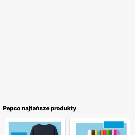
propozycje, które pozwolą im na odświeżenie garderoby
czy wyposażenia domu bez nadmiernego obciążania
budżetu.
Pepco
to sieć handlowa, która dzięki szerokiej
ofercie produktów, regularnym
gazetkom promocyjnym
,
niskim cenom
oraz dostępności w całym kraju, stała się
synonimem atrakcyjnych i przystępnych cenowo zakupów.
To miejsce, gdzie każdy może znaleźć coś dla siebie,
ciesząc się jednocześnie korzyściami wynikającymi z
licznych
promocji
i ofert specjalnych.
Pepco najtańsze produkty