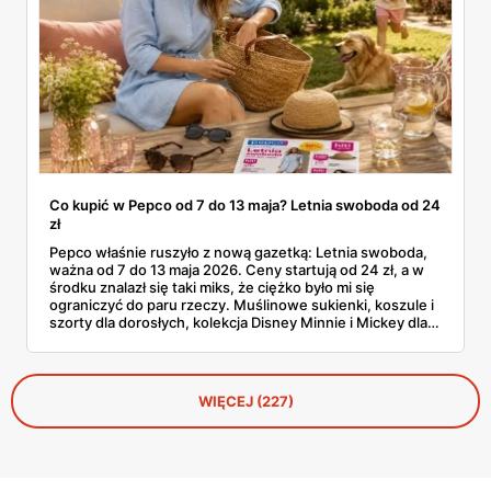
Co kupić w Pepco od 7 do 13 maja? Letnia swoboda od 24
zł
Pepco właśnie ruszyło z nową gazetką: Letnia swoboda,
ważna od 7 do 13 maja 2026. Ceny startują od 24 zł, a w
środku znalazł się taki miks, że ciężko było mi się
ograniczyć do paru rzeczy. Muślinowe sukienki, koszule i
szorty dla dorosłych, kolekcja Disney Minnie i Mickey dla
niemowląt, koszulki Garfielda dla starszych dzieci,
zabawki, akcesoria dla zwierząt i tarasowe drobiazgi w
wisienki. Przejrzałam stronę po stronie i wyłuskałam to, na
co szkoda przejść obojętnie. Z aplikacją Pepco można
WIĘCEJ (227)
dodatkowo odbić 10% u kasy.