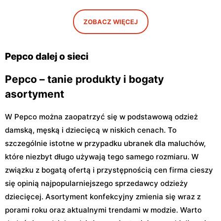
Warszawa, ul. Gen.
Warszawa, ul. Głębocka 15
Felicjana Sławoja
Składkowskiego 4
ZOBACZ WIĘCEJ
Pepco
Pepco
Warszawa al. Komisji
Warszawa, ul. Zgrupowania
Pepco dalej o sieci
Edukacji Narodowej 85
AK Kampinos 15
Pepco – tanie produkty i bogaty
asortyment
W Pepco można zaopatrzyć się w podstawową odzież
damską, męską i dziecięcą w niskich cenach. To
szczególnie istotne w przypadku ubranek dla maluchów,
które niezbyt długo używają tego samego rozmiaru. W
związku z bogatą ofertą i przystępnością cen firma cieszy
się opinią najpopularniejszego sprzedawcy odzieży
dziecięcej. Asortyment konfekcyjny zmienia się wraz z
porami roku oraz aktualnymi trendami w modzie. Warto