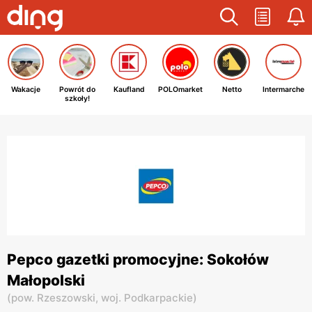
Wakacje
Powrót do
Kaufland
POLOmarket
Netto
Intermarche
szkoły!
Pepco gazetki promocyjne: Sokołów
Małopolski
(
pow. Rzeszowski,
woj. Podkarpackie
)