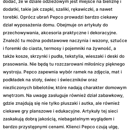
dodać, że w dziale odzieżowym jest miejsce na bieliznę i
dodatki, takie jak czapki, szaliki, rękawiczki, a nawet
torebki. Oprócz ubrań Pepco prowadzi bardzo ciekawy
dział wyposażenia domu. Obejmuje on artykuły do
przechowywania, akcesoria praktyczne i dekoracyjne.
Znaleźć tu można podstawowe naczynia i wazony, sztućce
i foremki do ciasta, termosy i pojemniki na żywność, a
także kosze, skrzynki i pudła, tekstylia, wieszaki i deski do
prasowania. Nie będą tu rozczarowani miłośnicy pięknego
wystroju. Pepco zapewnia wybór ramek na zdjęcia, mat i
podkładek na stoły, świec i świeczników oraz
niezliczonych bibelotów, które nadają charakter domowym
wnętrzom. Na uwagę zasługuje również dział zabawkowy,
gdzie znajdują się nie tylko pluszaki i autka, ale również
ciekawe gry planszowe i edukacyjne. Artykuły tej sieci
zaskakują dobrą jakością, niebagatelnym wyglądem i
bardzo przystępnymi cenami. Klienci Pepco czują ulgę,