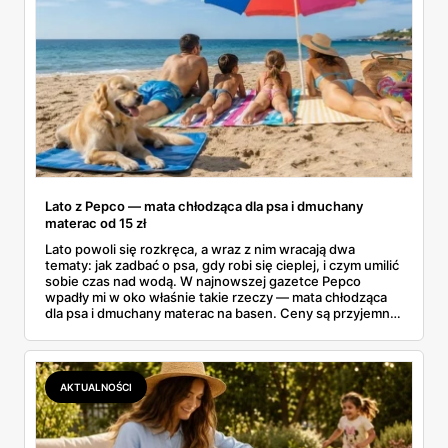
Lato z Pepco — mata chłodząca dla psa i dmuchany
materac od 15 zł
Lato powoli się rozkręca, a wraz z nim wracają dwa
tematy: jak zadbać o psa, gdy robi się cieplej, i czym umilić
sobie czas nad wodą. W najnowszej gazetce Pepco
wpadły mi w oko właśnie takie rzeczy — mata chłodząca
dla psa i dmuchany materac na basen. Ceny są przyjemne:
mata od 25 zł, a dmuchańce nad wodę od kilku złotych.
Zebrałam to, co naprawdę warto rozważyć na ten sezon
— dla czworonoga w domu i dla całej rodziny nad wodą.
AKTUALNOŚCI