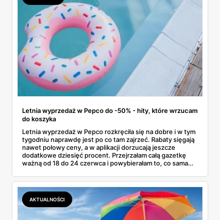
Letnia wyprzedaż w Pepco do -50% - hity, które wrzucam
do koszyka
Letnia wyprzedaż w Pepco rozkręciła się na dobre i w tym
tygodniu naprawdę jest po co tam zajrzeć. Rabaty sięgają
nawet połowy ceny, a w aplikacji dorzucają jeszcze
dodatkowe dziesięć procent. Przejrzałam całą gazetkę
ważną od 18 do 24 czerwca i powybierałam to, co sama
bez wahania zgarnęłabym z półki. Dmuchańce na basen,
bawełniane ubranka dla dzieci, koszulki z bajkowymi
postaciami. Wszystko z jednej gazetki, bez biegania po
pół mieście.
AKTUALNOŚCI