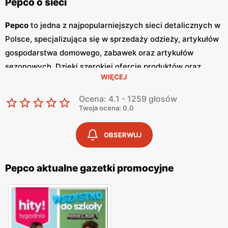
Pepco o sieci
Pepco
to jedna z najpopularniejszych sieci detalicznych w
Polsce, specjalizująca się w sprzedaży odzieży, artykułów
gospodarstwa domowego, zabawek oraz artykułów
sezonowych. Dzięki szerokiej ofercie produktów oraz
WIĘCEJ
atrakcyjnym cenom,
Pepco
zdobyło zaufanie milionów
klientów w kraju. Główną zaletą tej sieci jest dbałość o
Ocena: 4.1 - 1259 głosów
zapewnienie
niskich cen
, co sprawia, że zakupy w
Pepco
Twoja ocena: 0.0
są dostępne dla szerokiej grupy odbiorców. Jednym z
kluczowych elementów strategii marketingowej
Pepco
są
OBSERWUJ
regularnie wydawane
gazetki promocyjne
.
Gazetki
te są
publikowane co dwa tygodnie, a każda z nich zawiera
Pepco aktualne gazetki promocyjne
bogaty wybór produktów w obniżonych cenach. Dzięki
temu klienci mogą być na bieżąco z najnowszymi
promocjami
i okazjami, co pozwala im na planowanie
zakupów w sposób przemyślany i oszczędny. Oferta
Pepco