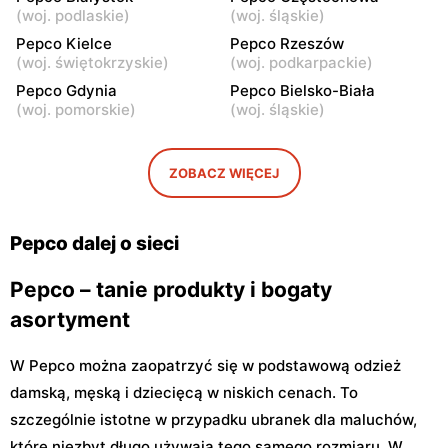
(
woj. podlaskie
)
(
woj. śląskie
)
Pepco
Pepco
Pepco Kielce
Pepco Rzeszów
Warszawa, ul. Bronowska 4
Warszawa al.
(
woj. świętokrzyskie
)
(
woj. podkarpackie
)
Rzeczypospolitej 23
Pepco Gdynia
Pepco Bielsko-Biała
Pepco
Pepco
(
woj. pomorskie
)
(
woj. śląskie
)
Warszawa, ul. Gen.
Warszawa, ul. Głębocka 15
Felicjana Sławoja
Składkowskiego 4
ZOBACZ WIĘCEJ
Pepco
Pepco
Warszawa al. Komisji
Warszawa, ul. Zgrupowania
Pepco dalej o sieci
Edukacji Narodowej 85
AK Kampinos 15
Pepco – tanie produkty i bogaty
asortyment
W Pepco można zaopatrzyć się w podstawową odzież
damską, męską i dziecięcą w niskich cenach. To
szczególnie istotne w przypadku ubranek dla maluchów,
które niezbyt długo używają tego samego rozmiaru. W