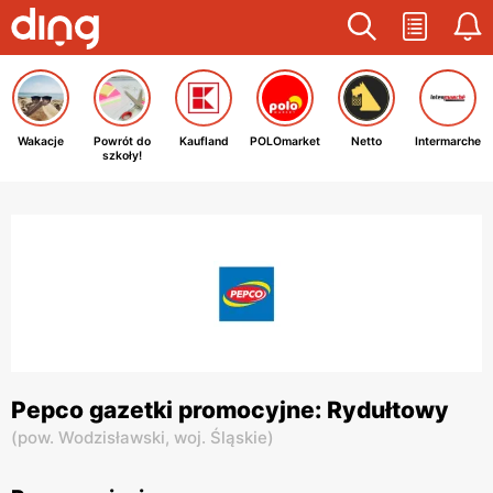
Wakacje
Powrót do
Kaufland
POLOmarket
Netto
Intermarche
szkoły!
Pepco gazetki promocyjne: Rydułtowy
(
pow. Wodzisławski,
woj. Śląskie
)