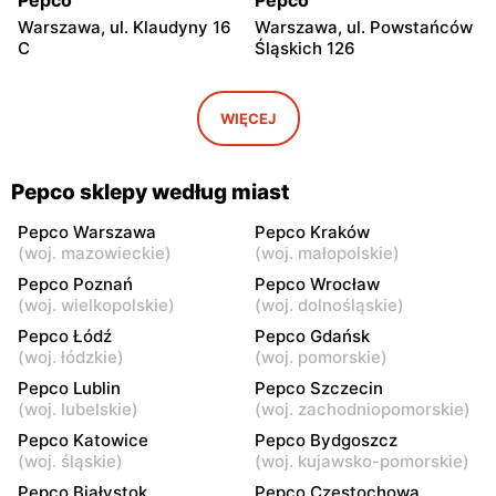
Warszawa, ul. Klaudyny 16
Warszawa, ul. Powstańców
C
Śląskich 126
Pepco
Pepco
Warszawa, ul. Wrocławska
Warszawa, ul. Świetlików 8
WIĘCEJ
8
Pepco
Pepco
Pepco sklepy według miast
Warszawa, ul. Rembielińska
Warszawa, ul. Wałbrzyska
20
11
Pepco Warszawa
Pepco Kraków
(
woj. mazowieckie
)
(
woj. małopolskie
)
Pepco
Pepco
Pepco Poznań
Pepco Wrocław
Warszawa, ul. Wierna 23
Warszawa, ul. Lazurowa 69
(
woj. wielkopolskie
)
(
woj. dolnośląskie
)
Pepco Łódź
Pepco Gdańsk
Pepco
Pepco
(
woj. łódzkie
)
(
woj. pomorskie
)
Warszawa, ul. Starowiślna
Warszawa, ul. Łodygowa
Pepco Lublin
Pepco Szczecin
4
24a
(
woj. lubelskie
)
(
woj. zachodniopomorskie
)
Pepco
Pepco
Pepco Katowice
Pepco Bydgoszcz
Warszawa, ul. Przy Agorze
Warszawa al. Krakowska 61
(
woj. śląskie
)
(
woj. kujawsko-pomorskie
)
26
Pepco Białystok
Pepco Częstochowa