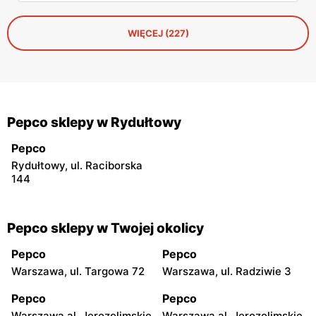
zabawki, akcesoria dla zwierząt i tarasowe drobiazgi w
wisienki. Przejrzałam stronę po stronie i wyłuskałam to, na
co szkoda przejść obojętnie. Z aplikacją Pepco można
WIĘCEJ (227)
dodatkowo odbić 10% u kasy.
Pepco sklepy w Rydułtowy
Pepco
Rydułtowy, ul. Raciborska
144
Pepco sklepy w Twojej okolicy
Pepco
Pepco
Warszawa, ul. Targowa 72
Warszawa, ul. Radziwie 3
Pepco
Pepco
Warszawa al. Jerozolimskie
Warszawa al. Jerozolimskie