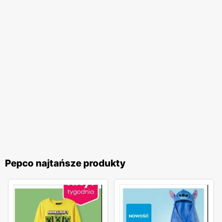
czy wyposażenia domu bez nadmiernego obciążania
budżetu.
Pepco
to sieć handlowa, która dzięki szerokiej
ofercie produktów, regularnym
gazetkom promocyjnym
,
niskim cenom
oraz dostępności w całym kraju, stała się
synonimem atrakcyjnych i przystępnych cenowo zakupów.
To miejsce, gdzie każdy może znaleźć coś dla siebie,
ciesząc się jednocześnie korzyściami wynikającymi z
licznych
promocji
i ofert specjalnych.
Pepco najtańsze produkty