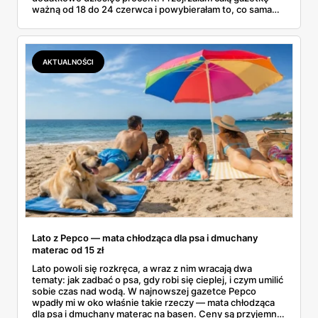
ważną od 18 do 24 czerwca i powybierałam to, co sama
bez wahania zgarnęłabym z półki. Dmuchańce na basen,
bawełniane ubranka dla dzieci, koszulki z bajkowymi
postaciami. Wszystko z jednej gazetki, bez biegania po
pół mieście.
AKTUALNOŚCI
Lato z Pepco — mata chłodząca dla psa i dmuchany
materac od 15 zł
Lato powoli się rozkręca, a wraz z nim wracają dwa
tematy: jak zadbać o psa, gdy robi się cieplej, i czym umilić
sobie czas nad wodą. W najnowszej gazetce Pepco
wpadły mi w oko właśnie takie rzeczy — mata chłodząca
dla psa i dmuchany materac na basen. Ceny są przyjemne: