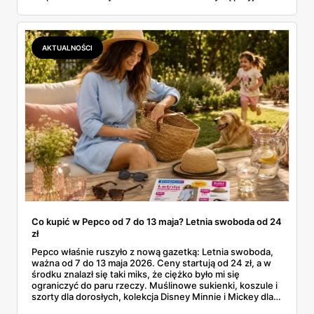
mata od 25 zł, a dmuchańce nad wodę od kilku złotych.
Zebrałam to, co naprawdę warto rozważyć na ten sezon
— dla czworonoga w domu i dla całej rodziny nad wodą.
AKTUALNOŚCI
Co kupić w Pepco od 7 do 13 maja? Letnia swoboda od 24
zł
Pepco właśnie ruszyło z nową gazetką: Letnia swoboda,
ważna od 7 do 13 maja 2026. Ceny startują od 24 zł, a w
środku znalazł się taki miks, że ciężko było mi się
ograniczyć do paru rzeczy. Muślinowe sukienki, koszule i
szorty dla dorosłych, kolekcja Disney Minnie i Mickey dla
niemowląt, koszulki Garfielda dla starszych dzieci,