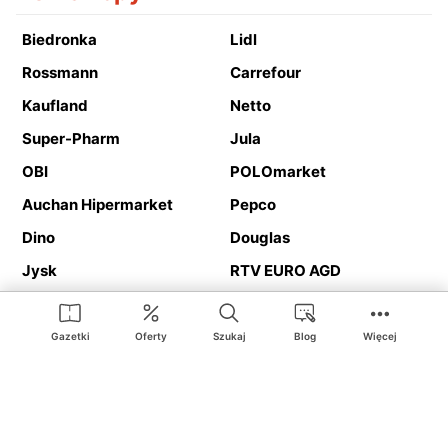
Biedronka
Lidl
Rossmann
Carrefour
Kaufland
Netto
Super-Pharm
Jula
OBI
POLOmarket
Auchan Hipermarket
Pepco
Dino
Douglas
Jysk
RTV EURO AGD
Action
Media Expert
Deichmann
Media Markt
Gazetki
Oferty
Szukaj
Blog
Więcej
Ding.pl to serwis internetowy prezentujący
gazetki promocyjne
oraz
katalogi
sklepów i dużych sieci handlowych. Dzięki
geolokalizacji otrzymasz przede wszystkim oferty sklepów, z
Twojego bliskiego otoczenia. Dodatkowo na stronie znajdziesz