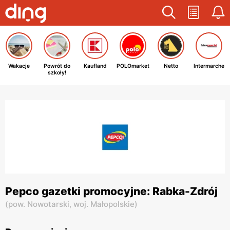
Wakacje
Powrót do
Kaufland
POLOmarket
Netto
Intermarche
szkoły!
Pepco gazetki promocyjne: Rabka-Zdrój
(
pow. Nowotarski,
woj. Małopolskie
)