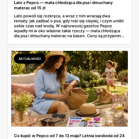
Lato z Pepco — mata chłodząca dla psa i dmuchany
materac od 15 zł
Lato powoli się rozkręca, a wraz z nim wracają dwa
tematy: jak zadbać o psa, gdy robi się cieplej, i czym umilić
sobie czas nad wodą. W najnowszej gazetce Pepco
wpadły mi w oko właśnie takie rzeczy — mata chłodząca
dla psa i dmuchany materac na basen. Ceny są przyjemne:
mata od 25 zł, a dmuchańce nad wodę od kilku złotych.
Zebrałam to, co naprawdę warto rozważyć na ten sezon
— dla czworonoga w domu i dla całej rodziny nad wodą.
AKTUALNOŚCI
Co kupić w Pepco od 7 do 13 maja? Letnia swoboda od 24