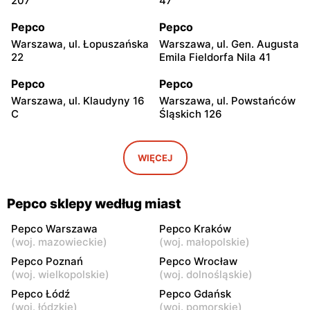
207
47
Pepco
Pepco
Warszawa, ul. Łopuszańska
Warszawa, ul. Gen. Augusta
22
Emila Fieldorfa Nila 41
Pepco
Pepco
Warszawa, ul. Klaudyny 16
Warszawa, ul. Powstańców
C
Śląskich 126
Pepco
Pepco
Warszawa, ul. Wrocławska
Warszawa, ul. Świetlików 8
WIĘCEJ
8
Pepco
Pepco
Pepco sklepy według miast
Warszawa, ul. Rembielińska
Warszawa, ul. Wałbrzyska
20
11
Pepco Warszawa
Pepco Kraków
(
woj. mazowieckie
)
(
woj. małopolskie
)
Pepco
Pepco
Pepco Poznań
Pepco Wrocław
Warszawa, ul. Wierna 23
Warszawa, ul. Lazurowa 69
(
woj. wielkopolskie
)
(
woj. dolnośląskie
)
Pepco Łódź
Pepco Gdańsk
Pepco
Pepco
(
woj. łódzkie
)
(
woj. pomorskie
)