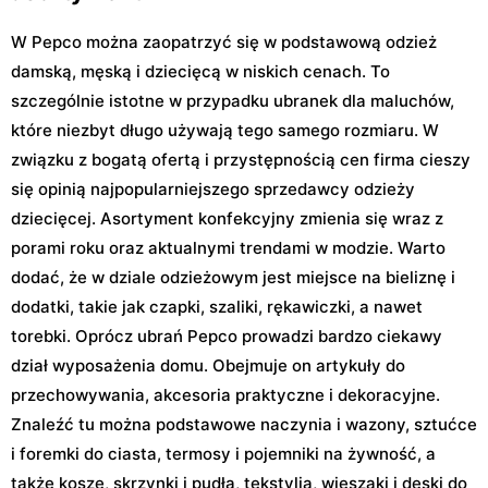
W Pepco można zaopatrzyć się w podstawową odzież
damską, męską i dziecięcą w niskich cenach. To
szczególnie istotne w przypadku ubranek dla maluchów,
które niezbyt długo używają tego samego rozmiaru. W
związku z bogatą ofertą i przystępnością cen firma cieszy
się opinią najpopularniejszego sprzedawcy odzieży
dziecięcej. Asortyment konfekcyjny zmienia się wraz z
porami roku oraz aktualnymi trendami w modzie. Warto
dodać, że w dziale odzieżowym jest miejsce na bieliznę i
dodatki, takie jak czapki, szaliki, rękawiczki, a nawet
torebki. Oprócz ubrań Pepco prowadzi bardzo ciekawy
dział wyposażenia domu. Obejmuje on artykuły do
przechowywania, akcesoria praktyczne i dekoracyjne.
Znaleźć tu można podstawowe naczynia i wazony, sztućce
i foremki do ciasta, termosy i pojemniki na żywność, a
także kosze, skrzynki i pudła, tekstylia, wieszaki i deski do