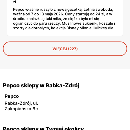
zł
Pepco właśnie ruszyło z nową gazetką: Letnia swoboda,
ważna od 7 do 13 maja 2026. Ceny startują od 24 zł, a w
środku znalazł się taki miks, że ciężko było mi się
ograniczyć do paru rzeczy. Muślinowe sukienki, koszule i
szorty dla dorosłych, kolekcja Disney Minnie i Mickey dla
niemowląt, koszulki Garfielda dla starszych dzieci,
zabawki, akcesoria dla zwierząt i tarasowe drobiazgi w
wisienki. Przejrzałam stronę po stronie i wyłuskałam to, na
co szkoda przejść obojętnie. Z aplikacją Pepco można
WIĘCEJ (227)
dodatkowo odbić 10% u kasy.
Pepco sklepy w Rabka-Zdrój
Pepco
Rabka-Zdrój, ul.
Zakopiańska 6c
Pepco sklepy w Twojej okolicy