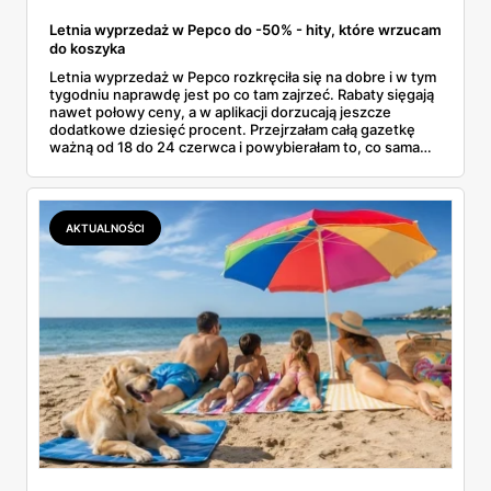
Letnia wyprzedaż w Pepco do -50% - hity, które wrzucam
do koszyka
Letnia wyprzedaż w Pepco rozkręciła się na dobre i w tym
tygodniu naprawdę jest po co tam zajrzeć. Rabaty sięgają
nawet połowy ceny, a w aplikacji dorzucają jeszcze
dodatkowe dziesięć procent. Przejrzałam całą gazetkę
ważną od 18 do 24 czerwca i powybierałam to, co sama
bez wahania zgarnęłabym z półki. Dmuchańce na basen,
bawełniane ubranka dla dzieci, koszulki z bajkowymi
postaciami. Wszystko z jednej gazetki, bez biegania po
pół mieście.
AKTUALNOŚCI