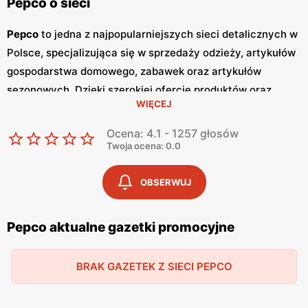
Pepco o sieci
Pepco
to jedna z najpopularniejszych sieci detalicznych w
Polsce, specjalizująca się w sprzedaży odzieży, artykułów
gospodarstwa domowego, zabawek oraz artykułów
sezonowych. Dzięki szerokiej ofercie produktów oraz
WIĘCEJ
atrakcyjnym cenom,
Pepco
zdobyło zaufanie milionów
klientów w kraju. Główną zaletą tej sieci jest dbałość o
Ocena: 4.1 - 1257 głosów
zapewnienie
niskich cen
, co sprawia, że zakupy w
Pepco
Twoja ocena: 0.0
są dostępne dla szerokiej grupy odbiorców. Jednym z
kluczowych elementów strategii marketingowej
Pepco
są
OBSERWUJ
regularnie wydawane
gazetki promocyjne
.
Gazetki
te są
publikowane co dwa tygodnie, a każda z nich zawiera
Pepco aktualne gazetki promocyjne
bogaty wybór produktów w obniżonych cenach. Dzięki
temu klienci mogą być na bieżąco z najnowszymi
BRAK GAZETEK Z SIECI PEPCO
promocjami
i okazjami, co pozwala im na planowanie
zakupów w sposób przemyślany i oszczędny. Oferta
Pepco