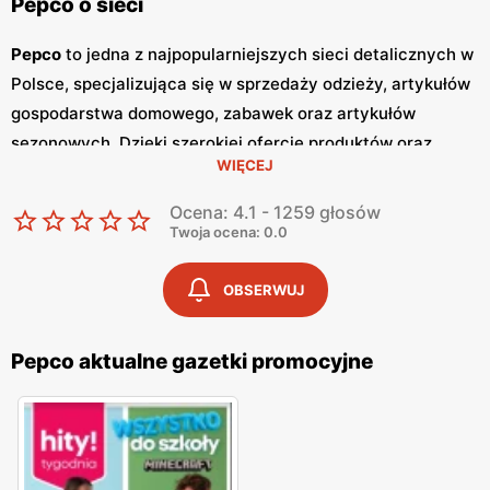
Pepco o sieci
Pepco
to jedna z najpopularniejszych sieci detalicznych w
Polsce, specjalizująca się w sprzedaży odzieży, artykułów
gospodarstwa domowego, zabawek oraz artykułów
sezonowych. Dzięki szerokiej ofercie produktów oraz
WIĘCEJ
atrakcyjnym cenom,
Pepco
zdobyło zaufanie milionów
klientów w kraju. Główną zaletą tej sieci jest dbałość o
Ocena: 4.1 - 1259 głosów
zapewnienie
niskich cen
, co sprawia, że zakupy w
Pepco
Twoja ocena: 0.0
są dostępne dla szerokiej grupy odbiorców. Jednym z
kluczowych elementów strategii marketingowej
Pepco
są
OBSERWUJ
regularnie wydawane
gazetki promocyjne
.
Gazetki
te są
publikowane co dwa tygodnie, a każda z nich zawiera
Pepco aktualne gazetki promocyjne
bogaty wybór produktów w obniżonych cenach. Dzięki
temu klienci mogą być na bieżąco z najnowszymi
promocjami
i okazjami, co pozwala im na planowanie
zakupów w sposób przemyślany i oszczędny. Oferta
Pepco