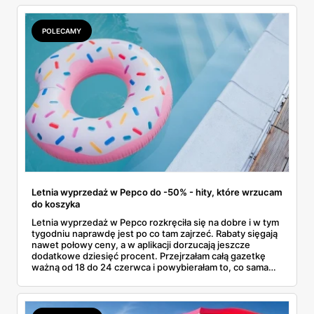
POLECAMY
Letnia wyprzedaż w Pepco do -50% - hity, które wrzucam
do koszyka
Letnia wyprzedaż w Pepco rozkręciła się na dobre i w tym
tygodniu naprawdę jest po co tam zajrzeć. Rabaty sięgają
nawet połowy ceny, a w aplikacji dorzucają jeszcze
dodatkowe dziesięć procent. Przejrzałam całą gazetkę
ważną od 18 do 24 czerwca i powybierałam to, co sama
bez wahania zgarnęłabym z półki. Dmuchańce na basen,
bawełniane ubranka dla dzieci, koszulki z bajkowymi
postaciami. Wszystko z jednej gazetki, bez biegania po
pół mieście.