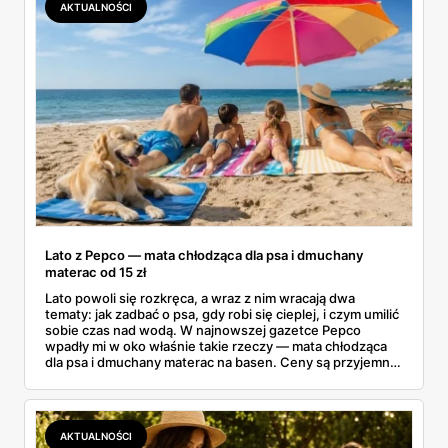
AKTUALNOŚCI
Lato z Pepco — mata chłodząca dla psa i dmuchany
materac od 15 zł
Lato powoli się rozkręca, a wraz z nim wracają dwa
tematy: jak zadbać o psa, gdy robi się cieplej, i czym umilić
sobie czas nad wodą. W najnowszej gazetce Pepco
wpadły mi w oko właśnie takie rzeczy — mata chłodząca
dla psa i dmuchany materac na basen. Ceny są przyjemne:
mata od 25 zł, a dmuchańce nad wodę od kilku złotych.
Zebrałam to, co naprawdę warto rozważyć na ten sezon
— dla czworonoga w domu i dla całej rodziny nad wodą.
AKTUALNOŚCI