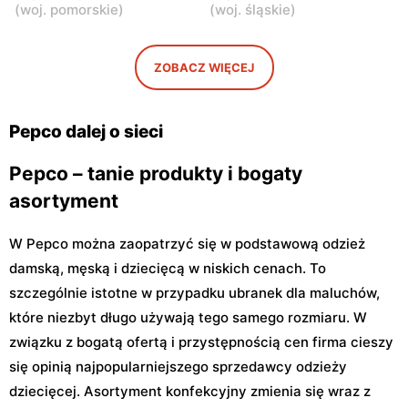
Pepco
Pepco
(
woj. pomorskie
)
(
woj. śląskie
)
Warszawa, ul. Gen.
Warszawa, ul. Głębocka 15
Felicjana Sławoja
Składkowskiego 4
ZOBACZ WIĘCEJ
Pepco
Pepco
Warszawa al. Komisji
Warszawa, ul. Zgrupowania
Pepco dalej o sieci
Edukacji Narodowej 85
AK Kampinos 15
Pepco – tanie produkty i bogaty
asortyment
W Pepco można zaopatrzyć się w podstawową odzież
damską, męską i dziecięcą w niskich cenach. To
szczególnie istotne w przypadku ubranek dla maluchów,
które niezbyt długo używają tego samego rozmiaru. W
związku z bogatą ofertą i przystępnością cen firma cieszy
się opinią najpopularniejszego sprzedawcy odzieży
dziecięcej. Asortyment konfekcyjny zmienia się wraz z