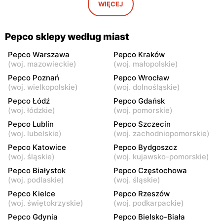
Warszawa, ul. Wrocławska
Warszawa, ul. Świetlików 8
WIĘCEJ
8
Pepco
Pepco
Pepco sklepy według miast
Warszawa, ul. Rembielińska
Warszawa, ul. Wałbrzyska
20
11
Pepco Warszawa
Pepco Kraków
(
woj. mazowieckie
)
(
woj. małopolskie
)
Pepco
Pepco
Pepco Poznań
Pepco Wrocław
Warszawa, ul. Wierna 23
Warszawa, ul. Lazurowa 69
(
woj. wielkopolskie
)
(
woj. dolnośląskie
)
Pepco Łódź
Pepco Gdańsk
Pepco
Pepco
(
woj. łódzkie
)
(
woj. pomorskie
)
Warszawa, ul. Starowiślna
Warszawa, ul. Łodygowa
Pepco Lublin
Pepco Szczecin
4
24a
(
woj. lubelskie
)
(
woj. zachodniopomorskie
)
Pepco
Pepco
Pepco Katowice
Pepco Bydgoszcz
Warszawa, ul. Przy Agorze
Warszawa al. Krakowska 61
(
woj. śląskie
)
(
woj. kujawsko-pomorskie
)
26
Pepco Białystok
Pepco Częstochowa
(
woj. podlaskie
)
(
woj. śląskie
)
Pepco
Pepco
Pepco Kielce
Pepco Rzeszów
Warszawa, ul. Bronowska 4
Warszawa al.
(
woj. świętokrzyskie
)
(
woj. podkarpackie
)
Rzeczypospolitej 23
Pepco Gdynia
Pepco Bielsko-Biała