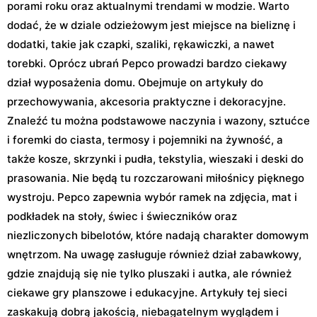
porami roku oraz aktualnymi trendami w modzie. Warto
dodać, że w dziale odzieżowym jest miejsce na bieliznę i
dodatki, takie jak czapki, szaliki, rękawiczki, a nawet
torebki. Oprócz ubrań Pepco prowadzi bardzo ciekawy
dział wyposażenia domu. Obejmuje on artykuły do
przechowywania, akcesoria praktyczne i dekoracyjne.
Znaleźć tu można podstawowe naczynia i wazony, sztućce
i foremki do ciasta, termosy i pojemniki na żywność, a
także kosze, skrzynki i pudła, tekstylia, wieszaki i deski do
prasowania. Nie będą tu rozczarowani miłośnicy pięknego
wystroju. Pepco zapewnia wybór ramek na zdjęcia, mat i
podkładek na stoły, świec i świeczników oraz
niezliczonych bibelotów, które nadają charakter domowym
wnętrzom. Na uwagę zasługuje również dział zabawkowy,
gdzie znajdują się nie tylko pluszaki i autka, ale również
ciekawe gry planszowe i edukacyjne. Artykuły tej sieci
zaskakują dobrą jakością, niebagatelnym wyglądem i