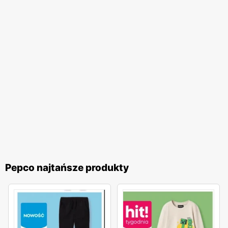
czy wyposażenia domu bez nadmiernego obciążania
budżetu.
Pepco
to sieć handlowa, która dzięki szerokiej
ofercie produktów, regularnym
gazetkom promocyjnym
,
niskim cenom
oraz dostępności w całym kraju, stała się
synonimem atrakcyjnych i przystępnych cenowo zakupów.
To miejsce, gdzie każdy może znaleźć coś dla siebie,
ciesząc się jednocześnie korzyściami wynikającymi z
licznych
promocji
i ofert specjalnych.
Pepco najtańsze produkty