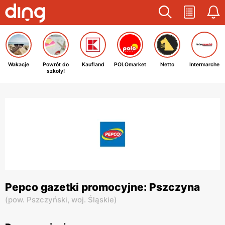
Wakacje
Powrót do
Kaufland
POLOmarket
Netto
Intermarche
szkoły!
Pepco gazetki promocyjne: Pszczyna
(
pow. Pszczyński,
woj. Śląskie
)