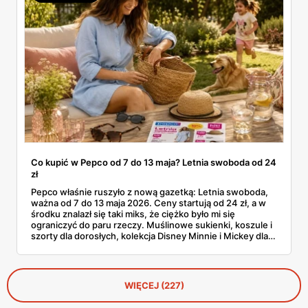
Co kupić w Pepco od 7 do 13 maja? Letnia swoboda od 24
zł
Pepco właśnie ruszyło z nową gazetką: Letnia swoboda,
ważna od 7 do 13 maja 2026. Ceny startują od 24 zł, a w
środku znalazł się taki miks, że ciężko było mi się
ograniczyć do paru rzeczy. Muślinowe sukienki, koszule i
szorty dla dorosłych, kolekcja Disney Minnie i Mickey dla
niemowląt, koszulki Garfielda dla starszych dzieci,
zabawki, akcesoria dla zwierząt i tarasowe drobiazgi w
wisienki. Przejrzałam stronę po stronie i wyłuskałam to, na
co szkoda przejść obojętnie. Z aplikacją Pepco można
WIĘCEJ (227)
dodatkowo odbić 10% u kasy.