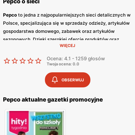
Pepco o sieci
Pepco
to jedna z najpopularniejszych sieci detalicznych w
Polsce, specjalizująca się w sprzedaży odzieży, artykułów
gospodarstwa domowego, zabawek oraz artykułów
sezonowych. Dzięki szerokiej ofercie produktów oraz
WIĘCEJ
atrakcyjnym cenom,
Pepco
zdobyło zaufanie milionów
klientów w kraju. Główną zaletą tej sieci jest dbałość o
Ocena: 4.1 - 1259 głosów
zapewnienie
niskich cen
, co sprawia, że zakupy w
Pepco
Twoja ocena: 0.0
są dostępne dla szerokiej grupy odbiorców. Jednym z
kluczowych elementów strategii marketingowej
Pepco
są
OBSERWUJ
regularnie wydawane
gazetki promocyjne
.
Gazetki
te są
publikowane co dwa tygodnie, a każda z nich zawiera
Pepco aktualne gazetki promocyjne
bogaty wybór produktów w obniżonych cenach. Dzięki
temu klienci mogą być na bieżąco z najnowszymi
promocjami
i okazjami, co pozwala im na planowanie
zakupów w sposób przemyślany i oszczędny. Oferta
Pepco