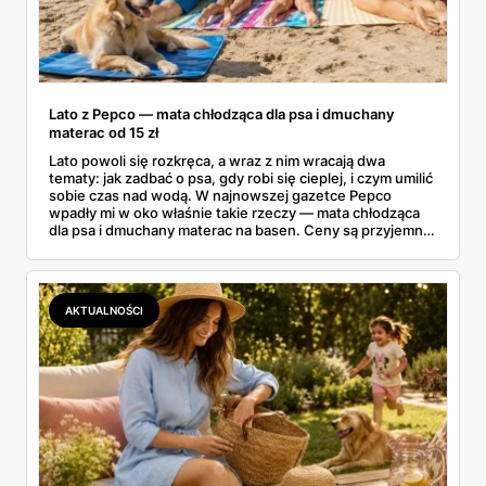
Lato z Pepco — mata chłodząca dla psa i dmuchany
materac od 15 zł
Lato powoli się rozkręca, a wraz z nim wracają dwa
tematy: jak zadbać o psa, gdy robi się cieplej, i czym umilić
sobie czas nad wodą. W najnowszej gazetce Pepco
wpadły mi w oko właśnie takie rzeczy — mata chłodząca
dla psa i dmuchany materac na basen. Ceny są przyjemne:
mata od 25 zł, a dmuchańce nad wodę od kilku złotych.
Zebrałam to, co naprawdę warto rozważyć na ten sezon
— dla czworonoga w domu i dla całej rodziny nad wodą.
AKTUALNOŚCI