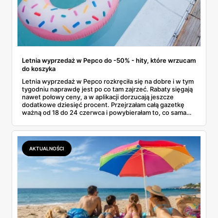
Letnia wyprzedaż w Pepco do -50% - hity, które wrzucam
do koszyka
Letnia wyprzedaż w Pepco rozkręciła się na dobre i w tym
tygodniu naprawdę jest po co tam zajrzeć. Rabaty sięgają
nawet połowy ceny, a w aplikacji dorzucają jeszcze
dodatkowe dziesięć procent. Przejrzałam całą gazetkę
ważną od 18 do 24 czerwca i powybierałam to, co sama
bez wahania zgarnęłabym z półki. Dmuchańce na basen,
bawełniane ubranka dla dzieci, koszulki z bajkowymi
postaciami. Wszystko z jednej gazetki, bez biegania po
pół mieście.
AKTUALNOŚCI