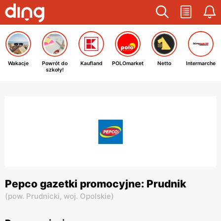
Wakacje
Powrót do
Kaufland
POLOmarket
Netto
Intermarche
szkoły!
Pepco gazetki promocyjne: Prudnik
(
pow. Prudnicki,
woj. Opolskie
)