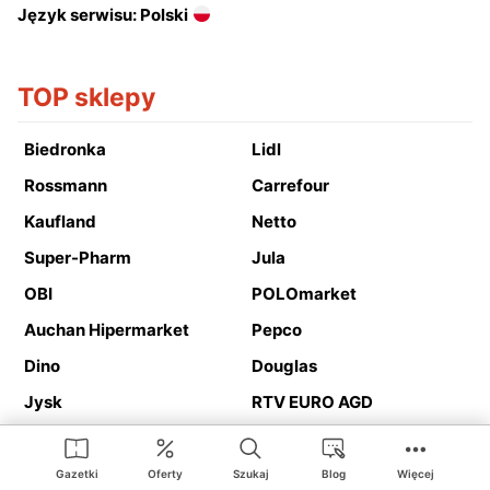
Język serwisu: Polski
TOP sklepy
Biedronka
Lidl
Rossmann
Carrefour
Kaufland
Netto
Super-Pharm
Jula
OBI
POLOmarket
Auchan Hipermarket
Pepco
Dino
Douglas
Jysk
RTV EURO AGD
Action
Media Expert
Deichmann
Media Markt
Gazetki
Oferty
Szukaj
Blog
Więcej