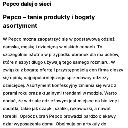
Warszawa al. Komisji
Warszawa, ul. Zgrupowania
Pepco dalej o sieci
Edukacji Narodowej 85
AK Kampinos 15
Pepco – tanie produkty i bogaty
asortyment
W Pepco można zaopatrzyć się w podstawową odzież
damską, męską i dziecięcą w niskich cenach. To
szczególnie istotne w przypadku ubranek dla maluchów,
które niezbyt długo używają tego samego rozmiaru. W
związku z bogatą ofertą i przystępnością cen firma cieszy
się opinią najpopularniejszego sprzedawcy odzieży
dziecięcej. Asortyment konfekcyjny zmienia się wraz z
porami roku oraz aktualnymi trendami w modzie. Warto
dodać, że w dziale odzieżowym jest miejsce na bieliznę i
dodatki, takie jak czapki, szaliki, rękawiczki, a nawet
torebki. Oprócz ubrań Pepco prowadzi bardzo ciekawy
dział wyposażenia domu. Obejmuje on artykuły do