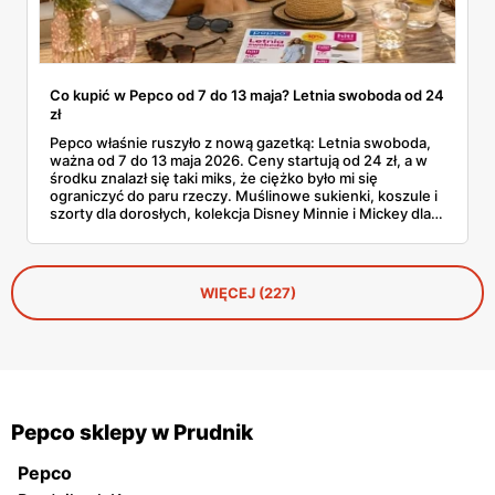
Co kupić w Pepco od 7 do 13 maja? Letnia swoboda od 24
zł
Pepco właśnie ruszyło z nową gazetką: Letnia swoboda,
ważna od 7 do 13 maja 2026. Ceny startują od 24 zł, a w
środku znalazł się taki miks, że ciężko było mi się
ograniczyć do paru rzeczy. Muślinowe sukienki, koszule i
szorty dla dorosłych, kolekcja Disney Minnie i Mickey dla
niemowląt, koszulki Garfielda dla starszych dzieci,
zabawki, akcesoria dla zwierząt i tarasowe drobiazgi w
wisienki. Przejrzałam stronę po stronie i wyłuskałam to, na
co szkoda przejść obojętnie. Z aplikacją Pepco można
WIĘCEJ (227)
dodatkowo odbić 10% u kasy.
Pepco sklepy w Prudnik
Pepco