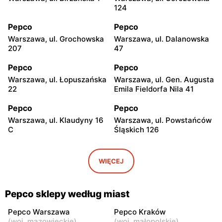
124
Pepco
Pepco
Warszawa, ul. Grochowska
Warszawa, ul. Dalanowska
207
47
Pepco
Pepco
Warszawa, ul. Łopuszańska
Warszawa, ul. Gen. Augusta
22
Emila Fieldorfa Nila 41
Pepco
Pepco
Warszawa, ul. Klaudyny 16
Warszawa, ul. Powstańców
C
Śląskich 126
Pepco
Pepco
Warszawa, ul. Wrocławska
Warszawa, ul. Świetlików 8
WIĘCEJ
8
Pepco
Pepco
Pepco sklepy według miast
Warszawa, ul. Rembielińska
Warszawa, ul. Wałbrzyska
20
11
Pepco Warszawa
Pepco Kraków
(
woj. mazowieckie
)
(
woj. małopolskie
)