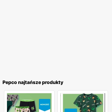
czy wyposażenia domu bez nadmiernego obciążania
budżetu.
Pepco
to sieć handlowa, która dzięki szerokiej
ofercie produktów, regularnym
gazetkom promocyjnym
,
niskim cenom
oraz dostępności w całym kraju, stała się
synonimem atrakcyjnych i przystępnych cenowo zakupów.
To miejsce, gdzie każdy może znaleźć coś dla siebie,
ciesząc się jednocześnie korzyściami wynikającymi z
licznych
promocji
i ofert specjalnych.
Pepco najtańsze produkty