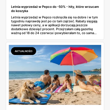
Letnia wyprzedaż w Pepco do -50% - hity, które wrzucam
do koszyka
Letnia wyprzedaż w Pepco rozkręciła się na dobre i w tym
tygodniu naprawdę jest po co tam zajrzeć. Rabaty sięgają
nawet połowy ceny, a w aplikacji dorzucają jeszcze
dodatkowe dziesięć procent. Przejrzałam całą gazetkę
ważną od 18 do 24 czerwca i powybierałam to, co sama
bez wahania zgarnęłabym z półki. Dmuchańce na basen,
bawełniane ubranka dla dzieci, koszulki z bajkowymi
postaciami. Wszystko z jednej gazetki, bez biegania po
pół mieście.
AKTUALNOŚCI