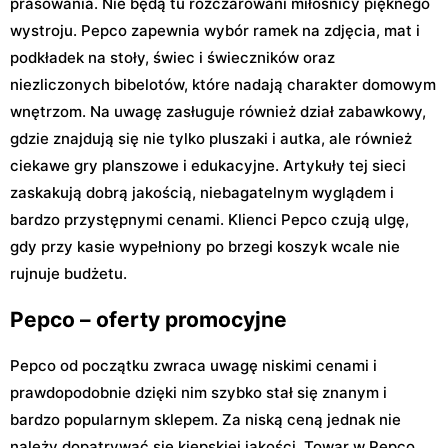
prasowania. Nie będą tu rozczarowani miłośnicy pięknego
wystroju. Pepco zapewnia wybór ramek na zdjęcia, mat i
podkładek na stoły, świec i świeczników oraz
niezliczonych bibelotów, które nadają charakter domowym
wnętrzom. Na uwagę zasługuje również dział zabawkowy,
gdzie znajdują się nie tylko pluszaki i autka, ale również
ciekawe gry planszowe i edukacyjne. Artykuły tej sieci
zaskakują dobrą jakością, niebagatelnym wyglądem i
bardzo przystępnymi cenami. Klienci Pepco czują ulgę,
gdy przy kasie wypełniony po brzegi koszyk wcale nie
rujnuje budżetu.
Pepco – oferty promocyjne
Pepco od początku zwraca uwagę niskimi cenami i
prawdopodobnie dzięki nim szybko stał się znanym i
bardzo popularnym sklepem. Za niską ceną jednak nie
należy dopatrywać się kiepskiej jakości. Towar w Pepco