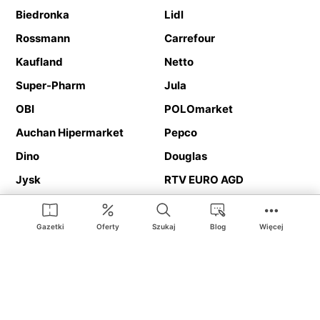
Biedronka
Lidl
Rossmann
Carrefour
Kaufland
Netto
Super-Pharm
Jula
OBI
POLOmarket
Auchan Hipermarket
Pepco
Dino
Douglas
Jysk
RTV EURO AGD
Action
Media Expert
Deichmann
Media Markt
Gazetki
Oferty
Szukaj
Blog
Więcej
Ding.pl to serwis internetowy prezentujący
gazetki promocyjne
oraz
katalogi
sklepów i dużych sieci handlowych. Dzięki
geolokalizacji otrzymasz przede wszystkim oferty sklepów, z
Twojego bliskiego otoczenia. Dodatkowo na stronie znajdziesz
adresy sklepów, więc w trakcie podróży bez problemu trafisz do