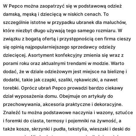
W Pepco można zaopatrzyć się w podstawową odzież
damską, męską i dziecięcą w niskich cenach. To
szczególnie istotne w przypadku ubranek dla maluchów,
które niezbyt długo używają tego samego rozmiaru. W
związku z bogatą ofertą i przystępnością cen firma cieszy
się opinią najpopularniejszego sprzedawcy odzieży
dziecięcej. Asortyment konfekcyjny zmienia się wraz z
porami roku oraz aktualnymi trendami w modzie. Warto
dodać, że w dziale odzieżowym jest miejsce na bieliznę i
dodatki, takie jak czapki, szaliki, rękawiczki, a nawet
torebki. Oprócz ubrań Pepco prowadzi bardzo ciekawy
dział wyposażenia domu. Obejmuje on artykuły do
przechowywania, akcesoria praktyczne i dekoracyjne.
Znaleźć tu można podstawowe naczynia i wazony, sztućce
i foremki do ciasta, termosy i pojemniki na żywność, a
także kosze, skrzynki i pudła, tekstylia, wieszaki i deski do