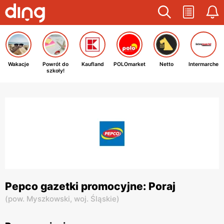
Wakacje
Powrót do
Kaufland
POLOmarket
Netto
Intermarche
szkoły!
Pepco gazetki promocyjne: Poraj
(
pow. Myszkowski,
woj. Śląskie
)