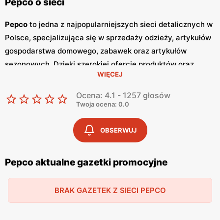
Pepco o sieci
Pepco
to jedna z najpopularniejszych sieci detalicznych w
Polsce, specjalizująca się w sprzedaży odzieży, artykułów
gospodarstwa domowego, zabawek oraz artykułów
sezonowych. Dzięki szerokiej ofercie produktów oraz
WIĘCEJ
atrakcyjnym cenom,
Pepco
zdobyło zaufanie milionów
klientów w kraju. Główną zaletą tej sieci jest dbałość o
Ocena: 4.1 - 1257 głosów
zapewnienie
niskich cen
, co sprawia, że zakupy w
Pepco
Twoja ocena: 0.0
są dostępne dla szerokiej grupy odbiorców. Jednym z
kluczowych elementów strategii marketingowej
Pepco
są
OBSERWUJ
regularnie wydawane
gazetki promocyjne
.
Gazetki
te są
publikowane co dwa tygodnie, a każda z nich zawiera
Pepco aktualne gazetki promocyjne
bogaty wybór produktów w obniżonych cenach. Dzięki
temu klienci mogą być na bieżąco z najnowszymi
BRAK GAZETEK Z SIECI PEPCO
promocjami
i okazjami, co pozwala im na planowanie
zakupów w sposób przemyślany i oszczędny. Oferta
Pepco