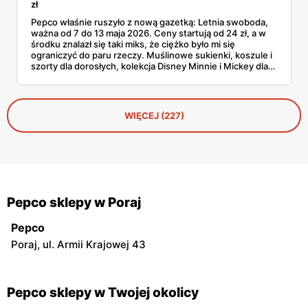
zł
Pepco właśnie ruszyło z nową gazetką: Letnia swoboda,
ważna od 7 do 13 maja 2026. Ceny startują od 24 zł, a w
środku znalazł się taki miks, że ciężko było mi się
ograniczyć do paru rzeczy. Muślinowe sukienki, koszule i
szorty dla dorosłych, kolekcja Disney Minnie i Mickey dla
niemowląt, koszulki Garfielda dla starszych dzieci,
zabawki, akcesoria dla zwierząt i tarasowe drobiazgi w
wisienki. Przejrzałam stronę po stronie i wyłuskałam to, na
co szkoda przejść obojętnie. Z aplikacją Pepco można
WIĘCEJ (227)
dodatkowo odbić 10% u kasy.
Pepco sklepy w Poraj
Pepco
Poraj, ul. Armii Krajowej 43
Pepco sklepy w Twojej okolicy