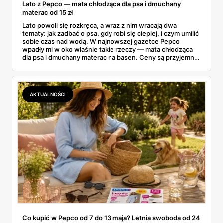
Lato z Pepco — mata chłodząca dla psa i dmuchany
materac od 15 zł
Lato powoli się rozkręca, a wraz z nim wracają dwa
tematy: jak zadbać o psa, gdy robi się cieplej, i czym umilić
sobie czas nad wodą. W najnowszej gazetce Pepco
wpadły mi w oko właśnie takie rzeczy — mata chłodząca
dla psa i dmuchany materac na basen. Ceny są przyjemne:
mata od 25 zł, a dmuchańce nad wodę od kilku złotych.
Zebrałam to, co naprawdę warto rozważyć na ten sezon
— dla czworonoga w domu i dla całej rodziny nad wodą.
AKTUALNOŚCI
Co kupić w Pepco od 7 do 13 maja? Letnia swoboda od 24