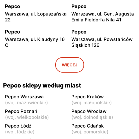
Pepco
Pepco
Warszawa, ul. Łopuszańska
Warszawa, ul. Gen. Augusta
22
Emila Fieldorfa Nila 41
Pepco
Pepco
Warszawa, ul. Klaudyny 16
Warszawa, ul. Powstańców
C
Śląskich 126
Pepco
Pepco
Warszawa, ul. Wrocławska
Warszawa, ul. Świetlików 8
WIĘCEJ
8
Pepco
Pepco
Pepco sklepy według miast
Warszawa, ul. Rembielińska
Warszawa, ul. Wałbrzyska
20
11
Pepco Warszawa
Pepco Kraków
(
woj. mazowieckie
)
(
woj. małopolskie
)
Pepco
Pepco
Pepco Poznań
Pepco Wrocław
Warszawa, ul. Wierna 23
Warszawa, ul. Lazurowa 69
(
woj. wielkopolskie
)
(
woj. dolnośląskie
)
Pepco Łódź
Pepco Gdańsk
Pepco
Pepco
(
woj. łódzkie
)
(
woj. pomorskie
)
Warszawa, ul. Starowiślna
Warszawa, ul. Łodygowa