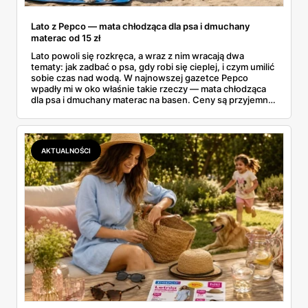
Lato z Pepco — mata chłodząca dla psa i dmuchany
materac od 15 zł
Lato powoli się rozkręca, a wraz z nim wracają dwa
tematy: jak zadbać o psa, gdy robi się cieplej, i czym umilić
sobie czas nad wodą. W najnowszej gazetce Pepco
wpadły mi w oko właśnie takie rzeczy — mata chłodząca
dla psa i dmuchany materac na basen. Ceny są przyjemne:
mata od 25 zł, a dmuchańce nad wodę od kilku złotych.
Zebrałam to, co naprawdę warto rozważyć na ten sezon
— dla czworonoga w domu i dla całej rodziny nad wodą.
AKTUALNOŚCI