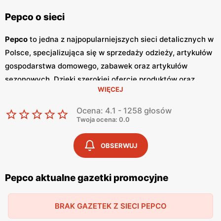
Pepco o sieci
Pepco
to jedna z najpopularniejszych sieci detalicznych w
Polsce, specjalizująca się w sprzedaży odzieży, artykułów
gospodarstwa domowego, zabawek oraz artykułów
sezonowych. Dzięki szerokiej ofercie produktów oraz
WIĘCEJ
atrakcyjnym cenom,
Pepco
zdobyło zaufanie milionów
klientów w kraju. Główną zaletą tej sieci jest dbałość o
Ocena: 4.1 - 1258 głosów
zapewnienie
niskich cen
, co sprawia, że zakupy w
Pepco
Twoja ocena: 0.0
są dostępne dla szerokiej grupy odbiorców. Jednym z
kluczowych elementów strategii marketingowej
Pepco
są
OBSERWUJ
regularnie wydawane
gazetki promocyjne
.
Gazetki
te są
publikowane co dwa tygodnie, a każda z nich zawiera
Pepco aktualne gazetki promocyjne
bogaty wybór produktów w obniżonych cenach. Dzięki
temu klienci mogą być na bieżąco z najnowszymi
BRAK GAZETEK Z SIECI PEPCO
promocjami
i okazjami, co pozwala im na planowanie