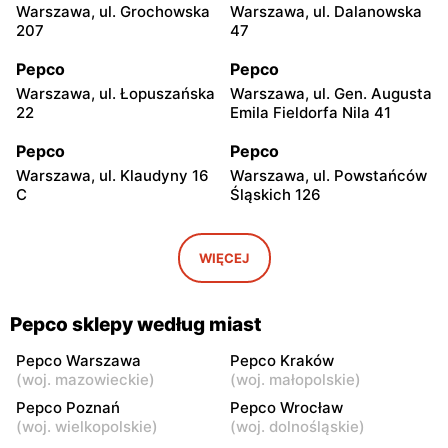
Warszawa, ul. Grochowska
Warszawa, ul. Dalanowska
207
47
Pepco
Pepco
Warszawa, ul. Łopuszańska
Warszawa, ul. Gen. Augusta
22
Emila Fieldorfa Nila 41
Pepco
Pepco
Warszawa, ul. Klaudyny 16
Warszawa, ul. Powstańców
C
Śląskich 126
Pepco
Pepco
Warszawa, ul. Wrocławska
Warszawa, ul. Świetlików 8
WIĘCEJ
8
Pepco
Pepco
Pepco sklepy według miast
Warszawa, ul. Rembielińska
Warszawa, ul. Wałbrzyska
20
11
Pepco Warszawa
Pepco Kraków
(
woj. mazowieckie
)
(
woj. małopolskie
)
Pepco
Pepco
Pepco Poznań
Pepco Wrocław
Warszawa, ul. Wierna 23
Warszawa, ul. Lazurowa 69
(
woj. wielkopolskie
)
(
woj. dolnośląskie
)