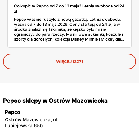
Co kupić w Pepco od 7 do 13 maja? Letnia swoboda od 24
zł
Pepco właśnie ruszyło z nową gazetką: Letnia swoboda,
ważna od 7 do 13 maja 2026. Ceny startują od 24 zł, a w
środku znalazł się taki miks, że ciężko było mi się
ograniczyć do paru rzeczy. Muślinowe sukienki, koszule i
szorty dla dorosłych, kolekcja Disney Minnie i Mickey dla
niemowląt, koszulki Garfielda dla starszych dzieci,
zabawki, akcesoria dla zwierząt i tarasowe drobiazgi w
wisienki. Przejrzałam stronę po stronie i wyłuskałam to, na
co szkoda przejść obojętnie. Z aplikacją Pepco można
WIĘCEJ (227)
dodatkowo odbić 10% u kasy.
Pepco sklepy w Ostrów Mazowiecka
Pepco
Ostrów Mazowiecka, ul.
Lubiejewska 65b