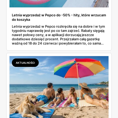
Letnia wyprzedaż w Pepco do -50% - hity, które wrzucam
do koszyka
Letnia wyprzedaż w Pepco rozkręciła się na dobre i w tym
tygodniu naprawdę jest po co tam zajrzeć. Rabaty sięgają
nawet połowy ceny, a w aplikacji dorzucają jeszcze
dodatkowe dziesięć procent. Przejrzałam całą gazetkę
ważną od 18 do 24 czerwca i powybierałam to, co sama
bez wahania zgarnęłabym z półki. Dmuchańce na basen,
bawełniane ubranka dla dzieci, koszulki z bajkowymi
postaciami. Wszystko z jednej gazetki, bez biegania po
pół mieście.
AKTUALNOŚCI