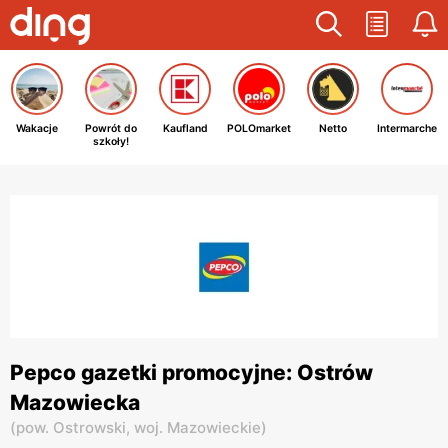
Wakacje
Powrót do
Kaufland
POLOmarket
Netto
Intermarche
szkoły!
Pepco gazetki promocyjne: Ostrów
Mazowiecka
(
pow. Ostrowski,
woj. Mazowieckie
)