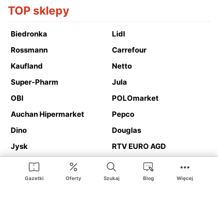
TOP sklepy
Biedronka
Lidl
Rossmann
Carrefour
Kaufland
Netto
Super-Pharm
Jula
OBI
POLOmarket
Auchan Hipermarket
Pepco
Dino
Douglas
Jysk
RTV EURO AGD
Action
Media Expert
Deichmann
Media Markt
Gazetki
Oferty
Szukaj
Blog
Więcej
Ding.pl to serwis internetowy prezentujący
gazetki promocyjne
oraz
katalogi
sklepów i dużych sieci handlowych. Dzięki