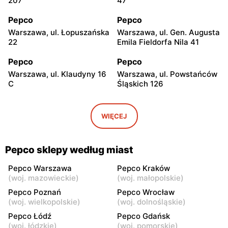
207
47
Pepco
Pepco
Warszawa, ul. Łopuszańska
Warszawa, ul. Gen. Augusta
22
Emila Fieldorfa Nila 41
Pepco
Pepco
Warszawa, ul. Klaudyny 16
Warszawa, ul. Powstańców
C
Śląskich 126
Pepco
Pepco
Warszawa, ul. Wrocławska
Warszawa, ul. Świetlików 8
WIĘCEJ
8
Pepco
Pepco
Pepco sklepy według miast
Warszawa, ul. Rembielińska
Warszawa, ul. Wałbrzyska
20
11
Pepco Warszawa
Pepco Kraków
(
woj. mazowieckie
)
(
woj. małopolskie
)
Pepco
Pepco
Pepco Poznań
Pepco Wrocław
Warszawa, ul. Wierna 23
Warszawa, ul. Lazurowa 69
(
woj. wielkopolskie
)
(
woj. dolnośląskie
)
Pepco Łódź
Pepco Gdańsk
Pepco
Pepco
(
woj. łódzkie
)
(
woj. pomorskie
)