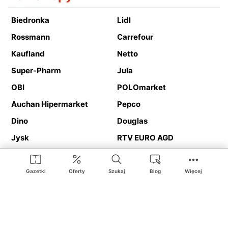
Biedronka
Lidl
Rossmann
Carrefour
Kaufland
Netto
Super-Pharm
Jula
OBI
POLOmarket
Auchan Hipermarket
Pepco
Dino
Douglas
Jysk
RTV EURO AGD
Action
Media Expert
Deichmann
Media Markt
Gazetki
Oferty
Szukaj
Blog
Więcej
Ding.pl to serwis internetowy prezentujący
gazetki promocyjne
oraz
katalogi
sklepów i dużych sieci handlowych. Dzięki
geolokalizacji otrzymasz przede wszystkim oferty sklepów, z
Twojego bliskiego otoczenia. Dodatkowo na stronie znajdziesz