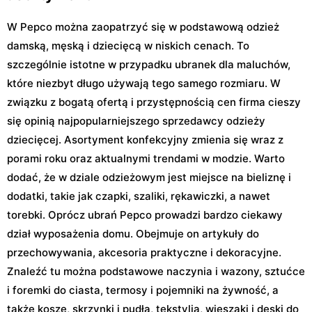
W Pepco można zaopatrzyć się w podstawową odzież
damską, męską i dziecięcą w niskich cenach. To
szczególnie istotne w przypadku ubranek dla maluchów,
które niezbyt długo używają tego samego rozmiaru. W
związku z bogatą ofertą i przystępnością cen firma cieszy
się opinią najpopularniejszego sprzedawcy odzieży
dziecięcej. Asortyment konfekcyjny zmienia się wraz z
porami roku oraz aktualnymi trendami w modzie. Warto
dodać, że w dziale odzieżowym jest miejsce na bieliznę i
dodatki, takie jak czapki, szaliki, rękawiczki, a nawet
torebki. Oprócz ubrań Pepco prowadzi bardzo ciekawy
dział wyposażenia domu. Obejmuje on artykuły do
przechowywania, akcesoria praktyczne i dekoracyjne.
Znaleźć tu można podstawowe naczynia i wazony, sztućce
i foremki do ciasta, termosy i pojemniki na żywność, a
także kosze, skrzynki i pudła, tekstylia, wieszaki i deski do