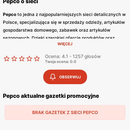
Pepco o sieci
Pepco
to jedna z najpopularniejszych sieci detalicznych w
Polsce, specjalizująca się w sprzedaży odzieży, artykułów
gospodarstwa domowego, zabawek oraz artykułów
sezonowych. Dzięki szerokiej ofercie produktów oraz
WIĘCEJ
atrakcyjnym cenom,
Pepco
zdobyło zaufanie milionów
klientów w kraju. Główną zaletą tej sieci jest dbałość o
Ocena: 4.1 - 1257 głosów
zapewnienie
niskich cen
, co sprawia, że zakupy w
Pepco
Twoja ocena: 0.0
są dostępne dla szerokiej grupy odbiorców. Jednym z
kluczowych elementów strategii marketingowej
Pepco
są
OBSERWUJ
regularnie wydawane
gazetki promocyjne
.
Gazetki
te są
publikowane co dwa tygodnie, a każda z nich zawiera
Pepco aktualne gazetki promocyjne
bogaty wybór produktów w obniżonych cenach. Dzięki
temu klienci mogą być na bieżąco z najnowszymi
BRAK GAZETEK Z SIECI PEPCO
promocjami
i okazjami, co pozwala im na planowanie
zakupów w sposób przemyślany i oszczędny. Oferta
Pepco