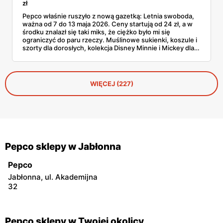
zł
Pepco właśnie ruszyło z nową gazetką: Letnia swoboda,
ważna od 7 do 13 maja 2026. Ceny startują od 24 zł, a w
środku znalazł się taki miks, że ciężko było mi się
ograniczyć do paru rzeczy. Muślinowe sukienki, koszule i
szorty dla dorosłych, kolekcja Disney Minnie i Mickey dla
niemowląt, koszulki Garfielda dla starszych dzieci,
zabawki, akcesoria dla zwierząt i tarasowe drobiazgi w
wisienki. Przejrzałam stronę po stronie i wyłuskałam to, na
co szkoda przejść obojętnie. Z aplikacją Pepco można
WIĘCEJ (227)
dodatkowo odbić 10% u kasy.
Pepco sklepy w Jabłonna
Pepco
Jabłonna, ul. Akademijna
32
Pepco sklepy w Twojej okolicy