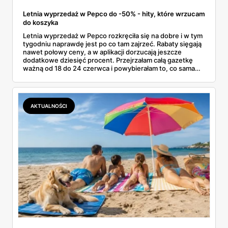
Letnia wyprzedaż w Pepco do -50% - hity, które wrzucam
do koszyka
Letnia wyprzedaż w Pepco rozkręciła się na dobre i w tym
tygodniu naprawdę jest po co tam zajrzeć. Rabaty sięgają
nawet połowy ceny, a w aplikacji dorzucają jeszcze
dodatkowe dziesięć procent. Przejrzałam całą gazetkę
ważną od 18 do 24 czerwca i powybierałam to, co sama
bez wahania zgarnęłabym z półki. Dmuchańce na basen,
bawełniane ubranka dla dzieci, koszulki z bajkowymi
postaciami. Wszystko z jednej gazetki, bez biegania po
pół mieście.
AKTUALNOŚCI