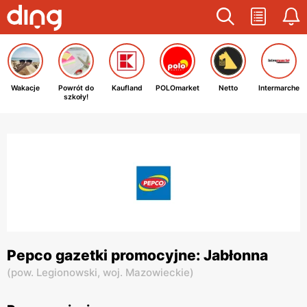
Wakacje
Powrót do
Kaufland
POLOmarket
Netto
Intermarche
szkoły!
Pepco gazetki promocyjne: Jabłonna
(
pow. Legionowski,
woj. Mazowieckie
)