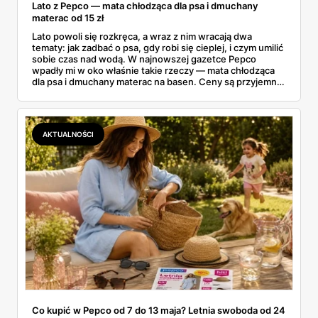
Lato z Pepco — mata chłodząca dla psa i dmuchany
materac od 15 zł
Lato powoli się rozkręca, a wraz z nim wracają dwa
tematy: jak zadbać o psa, gdy robi się cieplej, i czym umilić
sobie czas nad wodą. W najnowszej gazetce Pepco
wpadły mi w oko właśnie takie rzeczy — mata chłodząca
dla psa i dmuchany materac na basen. Ceny są przyjemne:
mata od 25 zł, a dmuchańce nad wodę od kilku złotych.
Zebrałam to, co naprawdę warto rozważyć na ten sezon
— dla czworonoga w domu i dla całej rodziny nad wodą.
AKTUALNOŚCI
Co kupić w Pepco od 7 do 13 maja? Letnia swoboda od 24