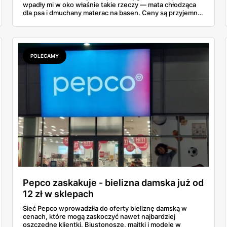
wpadły mi w oko właśnie takie rzeczy — mata chłodząca
dla psa i dmuchany materac na basen. Ceny są przyjemne:
mata od 25 zł, a dmuchańce nad wodę od kilku złotych.
Zebrałam to, co naprawdę warto rozważyć na ten sezon
— dla czworonoga w domu i dla całej rodziny nad wodą.
POLECAMY
Pepco zaskakuje - bielizna damska już od
12 zł w sklepach
Sieć Pepco wprowadziła do oferty bieliznę damską w
cenach, które mogą zaskoczyć nawet najbardziej
oszczędne klientki. Biustonosze, majtki i modele w