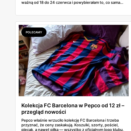
ważną od 18 do 24 czerwca i powybierałam to, co sama
bez wahania zgarnęłabym z półki. Dmuchańce na basen,
bawełniane ubranka dla dzieci, koszulki z bajkowymi
postaciami. Wszystko z jednej gazetki, bez biegania po
pół mieście.
POLECAMY
Kolekcja FC Barcelona w Pepco od 12 zł –
przegląd nowości
Pepco właśnie wrzuciło kolekcję FC Barcelona i trzeba
przyznać, że ceny zaskakują. Koszulki, szorty, pościel,
plecak, a nawet piłka — wszystko z oficjalnym logo klubu,