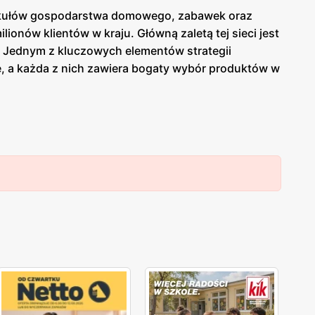
artykułów gospodarstwa domowego, zabawek oraz
lionów klientów w kraju. Główną zaletą tej sieci jest
. Jednym z kluczowych elementów strategii
, a każda z nich zawiera bogaty wybór produktów w
la im na planowanie zakupów w sposób przemyślany i
i szeroki wybór akcesoriów do domu. Warto zwrócić
letnie czy szkolne. Dzięki temu każdy może znaleźć
łym kraju. Sklepy tej sieci można znaleźć zarówno
m różnych regionów. To sprawia, że
Pepco
jest siecią
rowadza do swojej oferty nowe produkty,
ące propozycje, które pozwolą im na odświeżenie
 szerokiej ofercie produktów, regularnym
gazetkom
ch cenowo zakupów. To miejsce, gdzie każdy może
ch.