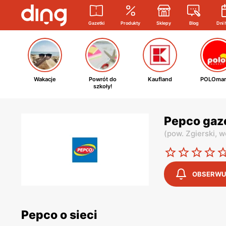
Gazetki
Produkty
Sklepy
Blog
Dni 
Wakacje
Powrót do
Kaufland
POLOmar
szkoły!
Pepco gaz
(
pow. Zgierski,
w
OBSERWU
Pepco o sieci