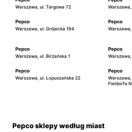
Warszawa, ul. Targowa 72
Warszawa, 
Pepco
Pepco
Warszawa, ul. Grójecka 194
Warszawa, 
Pepco
Pepco
Warszawa, ul. Birżańska 1
Warszawa, 
Pepco
Pepco
Warszawa, ul. Łopuszańska 22
Warszawa, 
Fieldorfa N
Pepco
Pepco
Warszawa, ul. Wrocławska 8
Warszawa, 
Pepco
Pepco
Pepco sklepy według miast
Warszawa, ul. Wierna 23
Warszawa, 