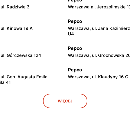
ul. Radziwie 3
Warszawa al. Jerozolimskie 1
Pepco
ul. Kinowa 19 A
Warszawa, ul. Jana Kazimier
U4
Pepco
ul. Górczewska 124
Warszawa, ul. Grochowska 2
Pepco
ul. Gen. Augusta Emila
Warszawa, ul. Klaudyny 16 C
ila 41
Pepco
WIĘCEJ
ul. Świetlików 8
Warszawa, ul. Rembielińska 
Pepco
ul. Lazurowa 69
Warszawa, ul. Starowiślna 4