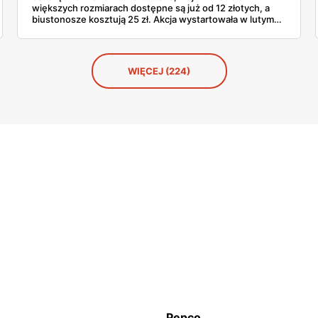
większych rozmiarach dostępne są już od 12 złotych, a
biustonosze kosztują 25 zł. Akcja wystartowała w lutym
2026 i obejmuje podstawowe, wygodne fasony dla kobiet
w każdym wieku. Czy taka cena oznacza kompromis w
jakości, a może to po prostu inteligentny zakup bez
przepłacania?
WIĘCEJ (224)
Pepco