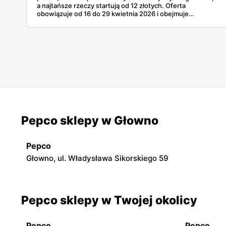
a najtańsze rzeczy startują od 12 złotych. Oferta
obowiązuje od 16 do 29 kwietnia 2026 i obejmuje
produkty dla mężczyzn, chłopców i niemowląt. Warto
przejrzeć co się pojawi, zanim zniknie z półek.
Pepco sklepy w Głowno
Pepco
Głowno, ul. Władysława Sikorskiego 59
Pepco sklepy w Twojej okolicy
Pepco
Pepco