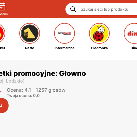
handlu
ket
Netto
Intermarche
Biedronka
Din
etki promocyjne: Głowno
oj. Łódzkie
)
Ocena: 4.1 - 1257 głosów
Twoja ocena: 0.0
J