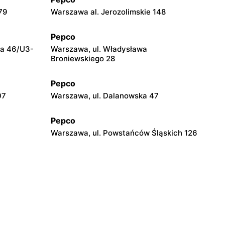
79
Warszawa al. Jerozolimskie 148
Pepco
za 46/U3-
Warszawa, ul. Władysława
Broniewskiego 28
Pepco
07
Warszawa, ul. Dalanowska 47
Pepco
Warszawa, ul. Powstańców Śląskich 126
Pepco
20
Warszawa, ul. Wałbrzyska 11
Pepco
Warszawa, ul. Łodygowa 24a