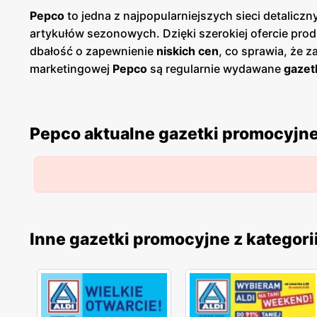
Pepco
to jedna z najpopularniejszych sieci detalic
artykułów sezonowych. Dzięki szerokiej ofercie pr
dbałość o zapewnienie
niskich cen
, co sprawia, że 
marketingowej
Pepco
są regularnie wydawane
gazet
obniżonych cenach. Dzięki temu klienci mogą być n
oszczędny. Oferta
Pepco
jest niezwykle zróżnicowan
uwagę na sezonowe wyprzedaże, które przyciągają k
Pepco aktualne gazetki promocyjn
coś dla siebie, niezależnie od aktualnych potrzeb.
w dużych miastach, jak i w mniejszych miejscowości
przyjazną dla każdego, niezależnie od miejsca zamie
odpowiadając na zmieniające się potrzeby rynku. Dzi
garderoby czy wyposażenia domu bez nadmiernego 
promocyjnym
,
niskim cenom
oraz dostępności w cał
Inne gazetki promocyjne z kategori
znaleźć coś dla siebie, ciesząc się jednocześnie kor