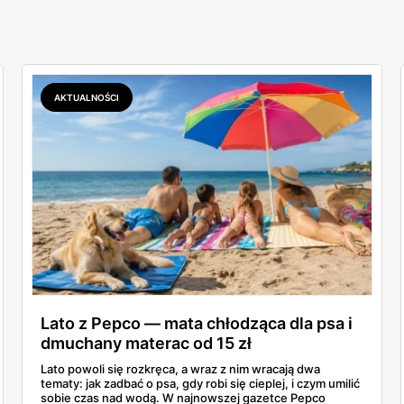
AKTUALNOŚCI
Lato z Pepco — mata chłodząca dla psa i
dmuchany materac od 15 zł
Lato powoli się rozkręca, a wraz z nim wracają dwa
tematy: jak zadbać o psa, gdy robi się cieplej, i czym umilić
sobie czas nad wodą. W najnowszej gazetce Pepco