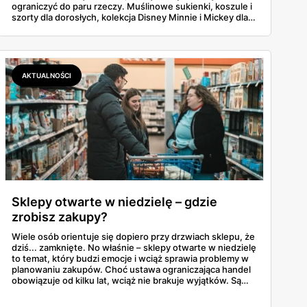
ograniczyć do paru rzeczy. Muślinowe sukienki, koszule i
szorty dla dorosłych, kolekcja Disney Minnie i Mickey dla
niemowląt, koszulki Garfielda dla starszych dzieci,
zabawki, akcesoria dla zwierząt i tarasowe drobiazgi w
wisienki. Przejrzałam stronę po stronie i wyłuskałam to, na
co szkoda przejść obojętnie. Z aplikacją Pepco można
dodatkowo odbić 10% u kasy.
AKTUALNOŚCI
Sklepy otwarte w niedzielę – gdzie
zrobisz zakupy?
Wiele osób orientuje się dopiero przy drzwiach sklepu, że
dziś... zamknięte. No właśnie – sklepy otwarte w niedzielę
to temat, który budzi emocje i wciąż sprawia problemy w
planowaniu zakupów. Choć ustawa ograniczająca handel
obowiązuje od kilku lat, wciąż nie brakuje wyjątków. Są
niedziele handlowe, są też sklepy objęte wyłączeniem. A
jak to wygląda w praktyce? Czy mały osiedlowy sklepik