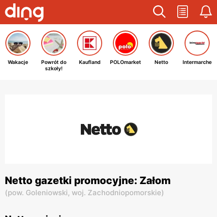
Wakacje
Powrót do
Kaufland
POLOmarket
Netto
Intermarche
szkoły!
Netto gazetki promocyjne: Załom
(
pow. Goleniowski,
woj. Zachodniopomorskie
)