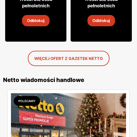
15
27
pełnoletnich
pełnoletnich
Wódka Żołądkowa
Wódka Soplica
Odblokuj
Odblokuj
2
-
14 sie 2026
2
-
14 sie 2026
WIĘCEJ OFERT Z GAZETEK NETTO
Netto wiadomości handlowe
POLECAMY