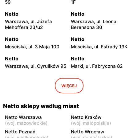
59
1F
Netto
Netto
Warszawa, ul. Józefa
Warszawa, ul. Leona
Mehoffera 23/u2
Berensona 30
Netto
Netto
Mościska, ul. 3 Maja 100
Mościska, ul. Estrady 13K
Netto
Netto
Warszawa, ul. Cyrulików 95
Marki, ul. Fabryczna 82
Netto
Netto
Warszawa, ul. Wisełki 6
Warszawa, ul. Mochtyńska
WIĘCEJ
101
Netto
Netto
Netto sklepy według miast
Warszawa, ul. Wał
Pruszków, ul. Poznańska 18
Miedzeszyński 69
Netto Warszawa
Netto Kraków
(
woj. mazowieckie
)
(
woj. małopolskie
)
Netto
Netto
Netto Poznań
Netto Wrocław
Łomianki, ul. Warszawska
Piaseczno, ul. Puławska 29
(
woj. wielkopolskie
)
(
woj. dolnośląskie
)