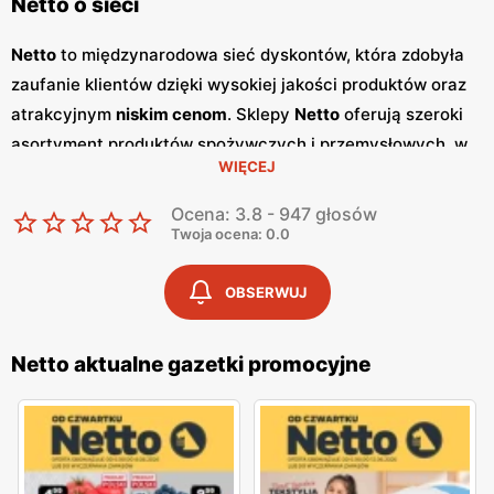
Netto o sieci
Netto
to międzynarodowa sieć dyskontów, która zdobyła
zaufanie klientów dzięki wysokiej jakości produktów oraz
atrakcyjnym
niskim cenom
. Sklepy
Netto
oferują szeroki
asortyment produktów spożywczych i przemysłowych, w
WIĘCEJ
tym świeże owoce i warzywa, pieczywo, nabiał, mięso oraz
artykuły codziennego użytku. Klienci cenią sobie bogaty
Ocena: 3.8 - 947 głosów
wybór oraz częste
promocje
, które umożliwiają
Twoja ocena: 0.0
oszczędności na zakupach. Jednym z kluczowych
elementów strategii marketingowej
Netto
są regularnie
OBSERWUJ
wydawane
gazetki promocyjne
.
Gazetki
te prezentują
najnowsze
promocje
, specjalne oferty oraz sezonowe
Netto aktualne gazetki promocyjne
wyprzedaże, dzięki czemu klienci mogą planować swoje
zakupy i korzystać z wyjątkowych okazji cenowych.
Publikacje te są dostępne zarówno w formie papierowej w
sklepach, jak i online, co umożliwia łatwy dostęp do