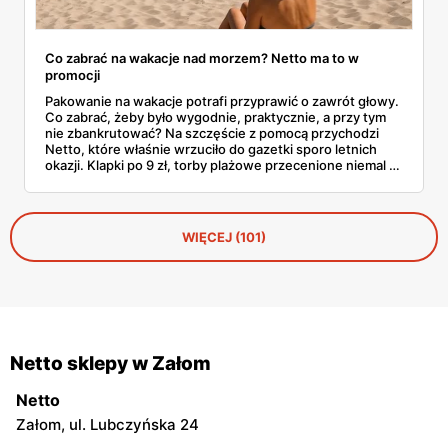
Co zabrać na wakacje nad morzem? Netto ma to w
promocji
Pakowanie na wakacje potrafi przyprawić o zawrót głowy.
Co zabrać, żeby było wygodnie, praktycznie, a przy tym
nie zbankrutować? Na szczęście z pomocą przychodzi
Netto, które właśnie wrzuciło do gazetki sporo letnich
okazji. Klapki po 9 zł, torby plażowe przecenione niemal o
połowę, wygodne szorty czy czapki z daszkiem —
wszystko, co warto mieć w walizce, czeka w
promocyjnych cenach. I to jeszcze przed sezonem
urlopowym! Sprawdziliśmy, co konkretnie opłaca się teraz
WIĘCEJ (101)
wrzucić do koszyka i zabrać ze sobą na piasek, fale i…
gofry z budki.
Netto sklepy w Załom
Netto
Załom, ul. Lubczyńska 24