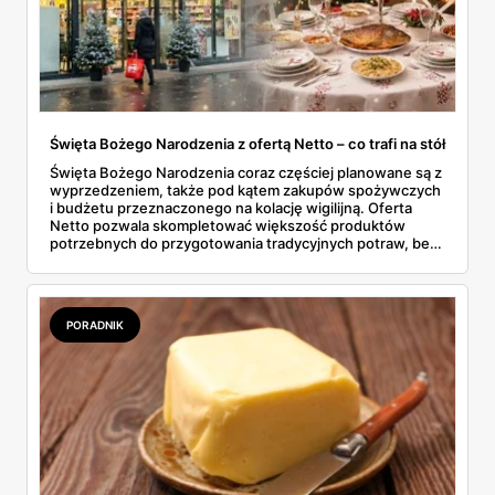
Święta Bożego Narodzenia z ofertą Netto – co trafi na stół
Święta Bożego Narodzenia coraz częściej planowane są z
wyprzedzeniem, także pod kątem zakupów spożywczych
i budżetu przeznaczonego na kolację wigilijną. Oferta
Netto pozwala skompletować większość produktów
potrzebnych do przygotowania tradycyjnych potraw, bez
konieczności odwiedzania kilku sklepów. W gazetkach
sezonowych pojawiają się zarówno klasyczne składniki,
jak i gotowe półprodukty, które realnie skracają czas
spędzony w kuchni. To rozwiązanie wygodne, ale też
PORADNIK
przewidywalne pod względem jakości i ceny.