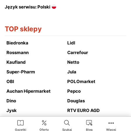
Język serwisu: Polski
TOP sklepy
Biedronka
Lidl
Rossmann
Carrefour
Kaufland
Netto
Super-Pharm
Jula
OBI
POLOmarket
Auchan Hipermarket
Pepco
Dino
Douglas
Jysk
RTV EURO AGD
Action
Media Expert
Deichmann
Media Markt
Gazetki
Oferty
Szukaj
Blog
Więcej