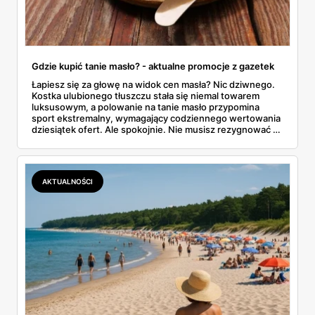
Gdzie kupić tanie masło? - aktualne promocje z gazetek
Łapiesz się za głowę na widok cen masła? Nic dziwnego.
Kostka ulubionego tłuszczu stała się niemal towarem
luksusowym, a polowanie na tanie masło przypomina
sport ekstremalny, wymagający codziennego wertowania
dziesiątek ofert. Ale spokojnie. Nie musisz rezygnować z
pysznych tostów. W tym artykule prześwietlimy oferty
największych sklepów, od Biedronki po Lidla, i
podpowiemy, jak skutecznie tropić okazje w gazetkach
promocyjnych. Koniec z przepłacaniem.
AKTUALNOŚCI