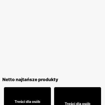
Netto najtańsze produkty
8
99
Treści dla osób
Treści dla osób
99