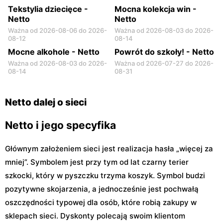
Tekstylia dziecięce -
Mocna kolekcja win -
Netto
Netto
Ważna od 2026-08-06 do 2026-
Ważna od 2026-08-03 do 2026-
08-12
08-14
Mocne alkohole - Netto
Powrót do szkoły! - Netto
Ważna od 2026-08-03 do 2026-
Ważna od 2026-07-27 do 2026-
08-14
08-31
Netto dalej o sieci
Netto i jego specyfika
Głównym założeniem sieci jest realizacja hasła „więcej za
mniej”. Symbolem jest przy tym od lat czarny terier
szkocki, który w pyszczku trzyma koszyk. Symbol budzi
pozytywne skojarzenia, a jednocześnie jest pochwałą
oszczędności typowej dla osób, które robią zakupy w
sklepach sieci. Dyskonty polecają swoim klientom