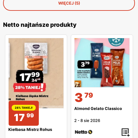
WIĘCEJ (5)
Netto najtańsze produkty
3
79
Almond Gelato Classico
28% TANIEJ!
17
99
2
-
8 sie 2026
Kiełbasa Mistrz Rohus