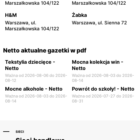
Netto
Netto
Marszałkowska 104/122
Marszałkowska 104/122
Otwock, ul. Płk. Ryszarda
Otwock, ul. Johna Lennona
Kuklińskiego 1
6
H&M
Żabka
Warszawa, ul.
Warszawa, ul. Sienna 72
Netto
Netto
Marszałkowska 104/122
Radzymin al. Jana Pawła II
Złotokłos, ul. Mrokowska 2
14
Netto aktualne gazetki w pdf
Tekstylia dziecięce -
Mocna kolekcja win -
Netto
Netto
Ważna od 2026-08-06 do 2026-
Ważna od 2026-08-03 do 2026-
08-12
08-14
Mocne alkohole - Netto
Powrót do szkoły! - Netto
Ważna od 2026-08-03 do 2026-
Ważna od 2026-07-27 do 2026-
08-14
08-31
SIECI