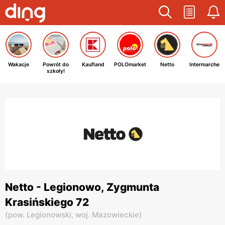
Wakacje
Powrót do
Kaufland
POLOmarket
Netto
Intermarche
szkoły!
Netto - Legionowo, Zygmunta
Krasińskiego 72
(
pow. Legionowski,
woj. Mazowieckie
)