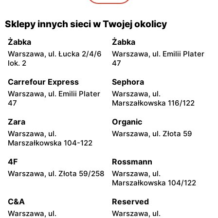
101
Netto
Netto
Sklepy innych sieci w Twojej okolicy
Warszawa, ul. Wał
Pruszków, ul. Poznańska 18
Miedzeszyński 69
Żabka
Żabka
Warszawa, ul. Łucka 2/4/6
Warszawa, ul. Emilii Plater
Netto
Netto
lok. 2
47
Łomianki, ul. Warszawska
Piaseczno, ul. Puławska 29
171
Carrefour Express
Sephora
Warszawa, ul. Emilii Plater
Warszawa, ul.
Netto
Netto
47
Marszałkowska 116/122
Piaseczno, ul. Słowackiego
Nadarzyn, ul. Pruszkowska
20B
70
Zara
Organic
Warszawa, ul.
Warszawa, ul. Złota 59
Netto
Netto
Marszałkowska 104-122
Gołków, ul. Pułku IV Ułanów
Legionowo, ul. Olszankowa
1C
56
4F
Rossmann
Warszawa, ul. Złota 59/258
Warszawa, ul.
Netto
Netto
Marszałkowska 104/122
Brwinów, ul. Powstańców
Nowe Lipiny, ul. Szosa
Warszawy 2A
Jadowska 47D
C&A
Reserved
Warszawa, ul.
Warszawa, ul.