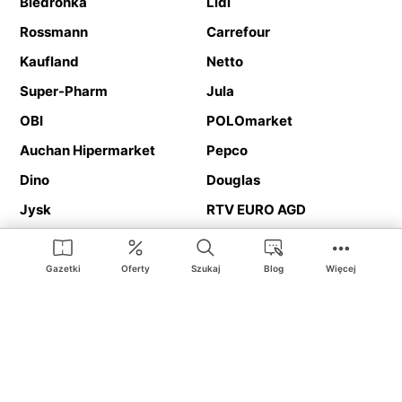
Biedronka
Lidl
Rossmann
Carrefour
Kaufland
Netto
Super-Pharm
Jula
OBI
POLOmarket
Auchan Hipermarket
Pepco
Dino
Douglas
Jysk
RTV EURO AGD
Action
Media Expert
Deichmann
Media Markt
Gazetki
Oferty
Szukaj
Blog
Więcej
Ding.pl to serwis internetowy prezentujący
gazetki promocyjne
oraz
katalogi
sklepów i dużych sieci handlowych. Dzięki
geolokalizacji otrzymasz przede wszystkim oferty sklepów, z
Twojego bliskiego otoczenia. Dodatkowo na stronie znajdziesz
adresy sklepów, więc w trakcie podróży bez problemu trafisz do
ulubionego sklepu.