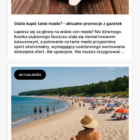
Gdzie kupić tanie masło? - aktualne promocje z gazetek
Łapiesz się za głowę na widok cen masła? Nic dziwnego.
Kostka ulubionego tłuszczu stała się niemal towarem
luksusowym, a polowanie na tanie masło przypomina
sport ekstremalny, wymagający codziennego wertowania
dziesiątek ofert. Ale spokojnie. Nie musisz rezygnować z
pysznych tostów. W tym artykule prześwietlimy oferty
największych sklepów, od Biedronki po Lidla, i
podpowiemy, jak skutecznie tropić okazje w gazetkach
promocyjnych. Koniec z przepłacaniem.
AKTUALNOŚCI