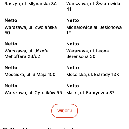
Raszyn, ul. Młynarska 3A
Warszawa, ul. Światowida
41
Netto
Netto
Warszawa, ul. Zwoleńska
Michałowice al. Jesionowa
59
1F
Netto
Netto
Warszawa, ul. Józefa
Warszawa, ul. Leona
Mehoffera 23/u2
Berensona 30
Netto
Netto
Mościska, ul. 3 Maja 100
Mościska, ul. Estrady 13K
Netto
Netto
Warszawa, ul. Cyrulików 95
Marki, ul. Fabryczna 82
Netto
Netto
Warszawa, ul. Wisełki 6
Warszawa, ul. Mochtyńska
WIĘCEJ
101
Netto
Netto