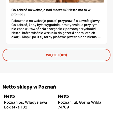
Co zabrać na wakacje nad morzem? Netto ma to w
promocji
Pakowanie na wakacje potrafi przyprawić o zawrót głowy.
Co zabrać, żeby było wygodnie, praktycznie, a przy tym
nie zbankrutować? Na szczęście z pomocą przychodzi
Netto, które właśnie wrzuciło do gazetki sporo letnich
okazji. Klapki po 9 zł, torby plażowe przecenione niemal o
połowę, wygodne szorty czy czapki z daszkiem —
wszystko, co warto mieć w walizce, czeka w
promocyjnych cenach. I to jeszcze przed sezonem
urlopowym! Sprawdziliśmy, co konkretnie opłaca się teraz
WIĘCEJ (101)
wrzucić do koszyka i zabrać ze sobą na piasek, fale i…
gofry z budki.
Netto sklepy w Poznań
Netto
Netto
Poznań os. Władysława
Poznań, ul. Górna Wilda
Łokietka 102
74/69