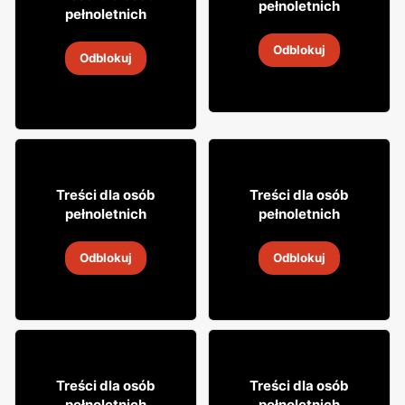
16
pełnoletnich
pełnoletnich
Likier Aperol
Wino bezalkoholowe
Odblokuj
Simply
2
-
14 sie 2026
Odblokuj
2
-
14 sie 2026
59
8
99
99
Treści dla osób
Treści dla osób
pełnoletnich
pełnoletnich
Wódka Soplica
Bacardi Coca-Cola
Odblokuj
Odblokuj
2
-
14 sie 2026
2
-
14 sie 2026
19
52
99
99
Treści dla osób
Treści dla osób
pełnoletnich
pełnoletnich