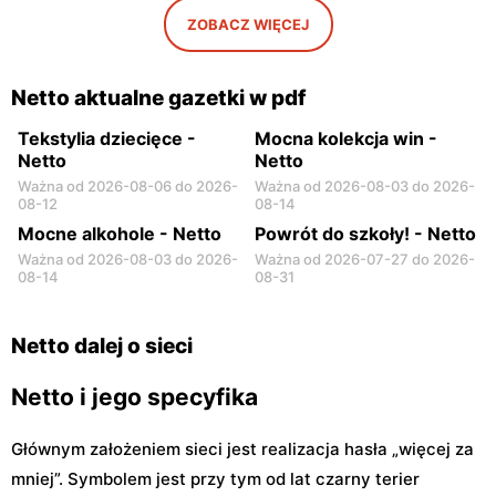
ZOBACZ WIĘCEJ
Netto
Netto
Otwock, ul. Johna Lennona
Radzymin al. Jana Pawła II
6
14
Netto aktualne gazetki w pdf
Tekstylia dziecięce -
Mocna kolekcja win -
Netto
Netto
Ważna od 2026-08-06 do 2026-
Ważna od 2026-08-03 do 2026-
08-12
08-14
Mocne alkohole - Netto
Powrót do szkoły! - Netto
Ważna od 2026-08-03 do 2026-
Ważna od 2026-07-27 do 2026-
08-14
08-31
Netto dalej o sieci
Netto i jego specyfika
Głównym założeniem sieci jest realizacja hasła „więcej za
mniej”. Symbolem jest przy tym od lat czarny terier