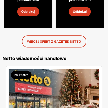
Aperitif Istra
Gin Seagram's
Odblokuj
Odblokuj
2
-
14 sie 2026
2
-
14 sie 2026
WIĘCEJ OFERT Z GAZETEK NETTO
Netto wiadomości handlowe
POLECAMY