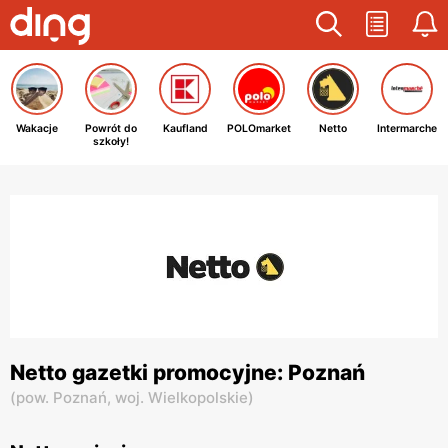
Wakacje
Powrót do
Kaufland
POLOmarket
Netto
Intermarche
szkoły!
Netto gazetki promocyjne: Poznań
(
pow. Poznań,
woj. Wielkopolskie
)