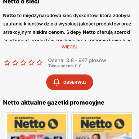
Netto o sieci
Netto
to międzynarodowa sieć dyskontów, która zdobyła
zaufanie klientów dzięki wysokiej jakości produktów oraz
atrakcyjnym
niskim cenom
. Sklepy
Netto
oferują szeroki
asortyment produktów spożywczych i przemysłowych, w
WIĘCEJ
tym świeże owoce i warzywa, pieczywo, nabiał, mięso oraz
artykuły codziennego użytku. Klienci cenią sobie bogaty
Ocena: 3.8 - 947 głosów
wybór oraz częste
promocje
, które umożliwiają
Twoja ocena: 0.0
oszczędności na zakupach. Jednym z kluczowych
elementów strategii marketingowej
Netto
są regularnie
OBSERWUJ
wydawane
gazetki promocyjne
.
Gazetki
te prezentują
najnowsze
promocje
, specjalne oferty oraz sezonowe
Netto aktualne gazetki promocyjne
wyprzedaże, dzięki czemu klienci mogą planować swoje
zakupy i korzystać z wyjątkowych okazji cenowych.
Publikacje te są dostępne zarówno w formie papierowej w
sklepach, jak i online, co umożliwia łatwy dostęp do