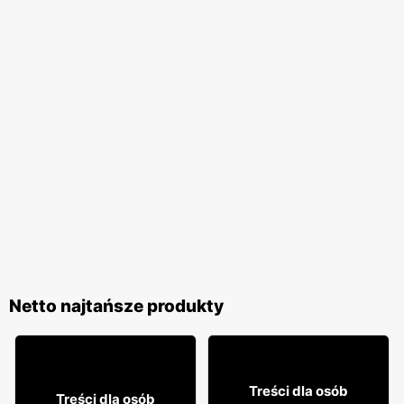
Netto najtańsze produkty
64
99
Treści dla osób
Treści dla osób
99