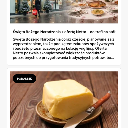
Święta Bożego Narodzenia z ofertą Netto – co trafi na stół
Święta Bożego Narodzenia coraz częściej planowane są z
wyprzedzeniem, także pod kątem zakupów spożywczych
i budżetu przeznaczonego na kolację wigilijną. Oferta
Netto pozwala skompletować większość produktów
potrzebnych do przygotowania tradycyjnych potraw, bez
konieczności odwiedzania kilku sklepów. W gazetkach
sezonowych pojawiają się zarówno klasyczne składniki,
jak i gotowe półprodukty, które realnie skracają czas
spędzony w kuchni. To rozwiązanie wygodne, ale też
PORADNIK
przewidywalne pod względem jakości i ceny.