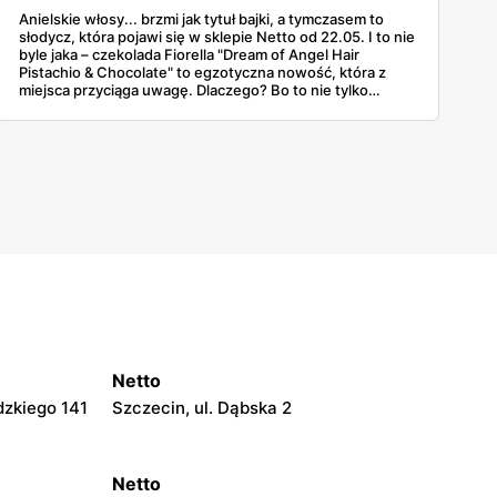
Anielskie włosy... brzmi jak tytuł bajki, a tymczasem to
słodycz, która pojawi się w sklepie Netto od 22.05. I to nie
byle jaka – czekolada Fiorella "Dream of Angel Hair
Pistachio & Chocolate" to egzotyczna nowość, która z
miejsca przyciąga uwagę. Dlaczego? Bo to nie tylko
tabliczka czekolady, ale kulinarna podróż na Bliski
Wschód, zamknięta w różowym pudełku z brokatowym
blaskiem i obietnicą... czystej przyjemności. Delikatna
wata cukrowa (czyli tureckie pişmaniye), krem pistacjowy i
mleczna czekolada – to zestawienie, które brzmi tak
luksusowo, że nie sposób przejść obok obojętnie. Co
więcej, od 22 do 28 maja ta czekoladowa bajka dostępna
jest w Netto w cenie promocyjnej: 29,99 zł za 150 g. W
sam raz, by się skusić i zobaczyć, o co tyle hałasu na
TikToku!
Netto
dzkiego 141
Szczecin, ul. Dąbska 2
Netto