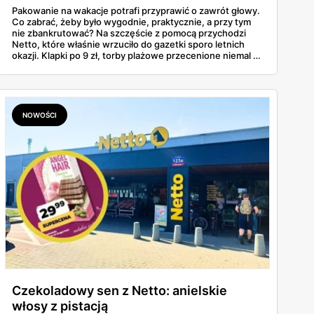
Pakowanie na wakacje potrafi przyprawić o zawrót głowy.
Co zabrać, żeby było wygodnie, praktycznie, a przy tym
nie zbankrutować? Na szczęście z pomocą przychodzi
Netto, które właśnie wrzuciło do gazetki sporo letnich
okazji. Klapki po 9 zł, torby plażowe przecenione niemal o
połowę, wygodne szorty czy czapki z daszkiem —
wszystko, co warto mieć w walizce, czeka w
promocyjnych cenach. I to jeszcze przed sezonem
urlopowym! Sprawdziliśmy, co konkretnie opłaca się teraz
wrzucić do koszyka i zabrać ze sobą na piasek, fale i…
NOWOŚCI
gofry z budki.
Czekoladowy sen z Netto: anielskie
włosy z pistacją