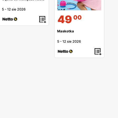
5
-
12 sie 2026
49
00
Maskotka
5
-
12 sie 2026