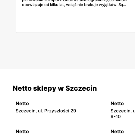
obowiązuje od kilku lat, wciąż nie brakuje wyjątków. Są
niedziele handlowe, są też sklepy objęte wyłączeniem. A
jak to wygląda w praktyce? Czy mały osiedlowy sklepik
może działać? A co z Żabką czy stacjami benzynowymi? W
tym artykule rozwiewamy wątpliwości i pokazujemy, gdzie
w niedzielę można coś kupić – bez nerwów i krążenia po
mieście.
Netto sklepy w Szczecin
Netto
Netto
Szczecin, ul. Przyszłości 29
Szczecin, 
9-10
Netto
Netto