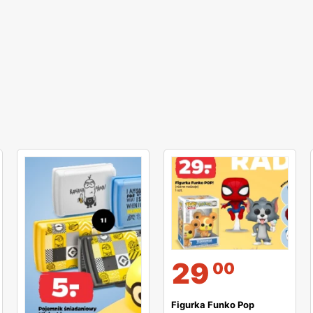
29
00
Figurka Funko Pop