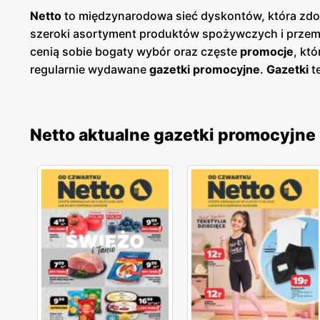
Netto
to międzynarodowa sieć dyskontów, która zdob
szeroki asortyment produktów spożywczych i przemy
cenią sobie bogaty wybór oraz częste
promocje
, kt
regularnie wydawane
gazetki promocyjne
.
Gazetki
t
planować swoje zakupy i korzystać z wyjątkowych oka
łatwy dostęp do aktualnych ofert. Sklepy
Netto
znajd
spożywczych i przemysłowych dla szerokiego grona k
Netto aktualne gazetki promocyjne
wybór produktów od lokalnych dostawców. Dzięki 
wysoką jakością, a szeroki asortyment obejmuje zar
innowacyjność i ciągłe udoskonalanie swojej oferty
przemysłowych.