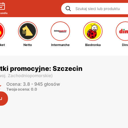
handlu
ket
Netto
Intermarche
Biedronka
Din
tki promocyjne: Szczecin
woj. Zachodniopomorskie
)
Ocena: 3.8 - 945 głosów
Twoja ocena: 0.0
J