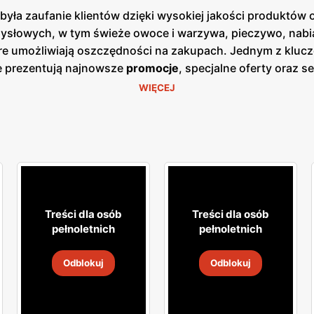
yła zaufanie klientów dzięki wysokiej jakości produktów 
słowych, w tym świeże owoce i warzywa, pieczywo, nabiał
óre umożliwiają oszczędności na zakupach. Jednym z kluc
e prezentują najnowsze
promocje
, specjalne oferty oraz 
zji cenowych. Publikacje te są dostępne zarówno w formie
WIĘCEJ
ują się w dogodnych lokalizacjach na terenie całej Polski
lientów. Firma kładzie duży nacisk na jakość obsługi or
temu
Netto
zdobył lojalność wielu zadowolonych klientów.
ówno popularne marki, jak i produkty własne, które są dos
, aby sprostać oczekiwaniom klientów poszukujących świe
Treści dla osób
Treści dla osób
pełnoletnich
pełnoletnich
Odblokuj
Odblokuj