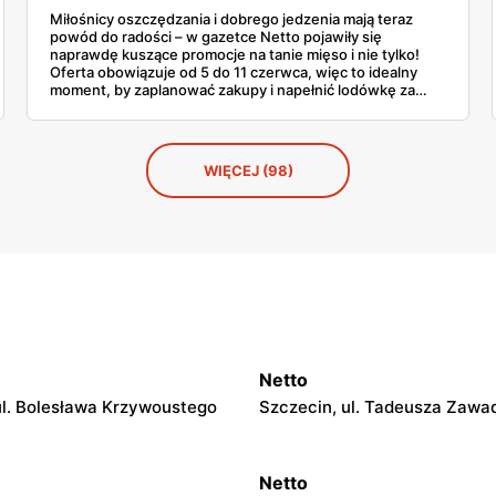
Miłośnicy oszczędzania i dobrego jedzenia mają teraz
powód do radości – w gazetce Netto pojawiły się
naprawdę kuszące promocje na tanie mięso i nie tylko!
Oferta obowiązuje od 5 do 11 czerwca, więc to idealny
moment, by zaplanować zakupy i napełnić lodówkę za
ułamek standardowej ceny. I nie chodzi tylko o
symboliczne kilka groszy mniej – mówimy o zniżkach
sięgających nawet 47%! Mięso w atrakcyjnie niskiej cenie,
soczyste owoce, które kuszą smakiem i wyglądem... a
WIĘCEJ (98)
wszystko to w jednym miejscu. W Netto. Aż trudno się nie
skusić! Szczególnie gdy za kilogram porządnej
wieprzowiny czy ćwiartek z kurczaka płacimy mniej niż za
batoniki na stacji benzynowej.
Netto
ul. Bolesława Krzywoustego
Szczecin, ul. Tadeusza Zawa
Netto