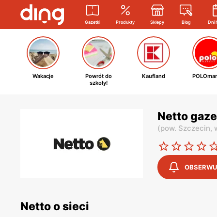
Gazetki
Produkty
Sklepy
Blog
Dni 
Wakacje
Powrót do
Kaufland
POLOmar
szkoły!
Netto gaze
(
pow. Szczecin,
OBSERWU
Netto o sieci