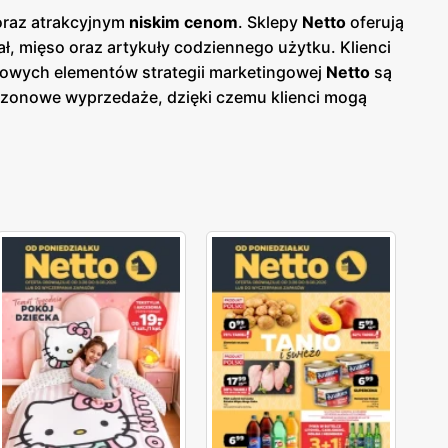
oraz atrakcyjnym
niskim cenom
. Sklepy
Netto
oferują
, mięso oraz artykuły codziennego użytku. Klienci
zowych elementów strategii marketingowej
Netto
są
sezonowe wyprzedaże, dzięki czemu klienci mogą
 papierowej w sklepach, jak i online, co umożliwia
, co ułatwia dostęp do szerokiej gamy produktów
az świeżość oferowanych produktów, oferując bogaty
 Produkty oferowane przez
Netto
charakteryzują się
tępne w atrakcyjnych
niskich cenach
. Sieć stawia na
żych i wysokiej jakości produktów spożywczych oraz