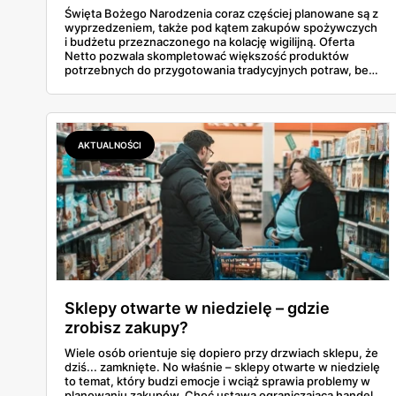
Święta Bożego Narodzenia coraz częściej planowane są z
wyprzedzeniem, także pod kątem zakupów spożywczych
i budżetu przeznaczonego na kolację wigilijną. Oferta
Netto pozwala skompletować większość produktów
potrzebnych do przygotowania tradycyjnych potraw, bez
konieczności odwiedzania kilku sklepów. W gazetkach
sezonowych pojawiają się zarówno klasyczne składniki,
jak i gotowe półprodukty, które realnie skracają czas
spędzony w kuchni. To rozwiązanie wygodne, ale też
przewidywalne pod względem jakości i ceny.
AKTUALNOŚCI
Sklepy otwarte w niedzielę – gdzie
zrobisz zakupy?
Wiele osób orientuje się dopiero przy drzwiach sklepu, że
dziś... zamknięte. No właśnie – sklepy otwarte w niedzielę
to temat, który budzi emocje i wciąż sprawia problemy w
planowaniu zakupów. Choć ustawa ograniczająca handel