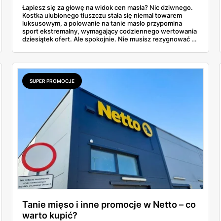
Łapiesz się za głowę na widok cen masła? Nic dziwnego.
Kostka ulubionego tłuszczu stała się niemal towarem
luksusowym, a polowanie na tanie masło przypomina
sport ekstremalny, wymagający codziennego wertowania
dziesiątek ofert. Ale spokojnie. Nie musisz rezygnować z
pysznych tostów. W tym artykule prześwietlimy oferty
największych sklepów, od Biedronki po Lidla, i
podpowiemy, jak skutecznie tropić okazje w gazetkach
promocyjnych. Koniec z przepłacaniem.
SUPER PROMOCJE
Tanie mięso i inne promocje w Netto – co
warto kupić?