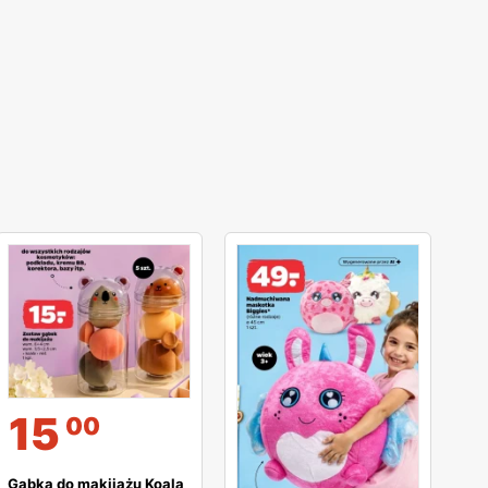
15
00
Gąbka do makijażu Koala