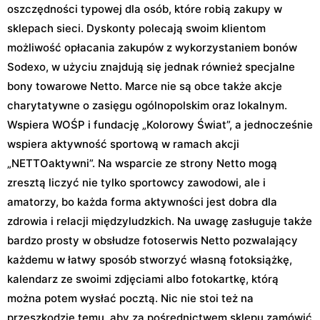
oszczędności typowej dla osób, które robią zakupy w
sklepach sieci. Dyskonty polecają swoim klientom
możliwość opłacania zakupów z wykorzystaniem bonów
Sodexo, w użyciu znajdują się jednak również specjalne
bony towarowe Netto. Marce nie są obce także akcje
charytatywne o zasięgu ogólnopolskim oraz lokalnym.
Wspiera WOŚP i fundację „Kolorowy Świat”, a jednocześnie
wspiera aktywność sportową w ramach akcji
„NETTOaktywni”. Na wsparcie ze strony Netto mogą
zresztą liczyć nie tylko sportowcy zawodowi, ale i
amatorzy, bo każda forma aktywności jest dobra dla
zdrowia i relacji międzyludzkich. Na uwagę zasługuje także
bardzo prosty w obsłudze fotoserwis Netto pozwalający
każdemu w łatwy sposób stworzyć własną fotoksiążkę,
kalendarz ze swoimi zdjęciami albo fotokartkę, którą
można potem wysłać pocztą. Nic nie stoi też na
przeszkodzie temu, aby za pośrednictwem sklepu zamówić