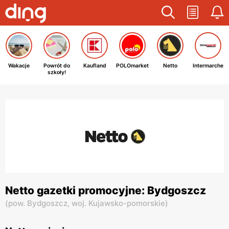
Wakacje
Powrót do
Kaufland
POLOmarket
Netto
Intermarche
szkoły!
Netto gazetki promocyjne: Bydgoszcz
(
pow. Bydgoszcz,
woj. Kujawsko-pomorskie
)