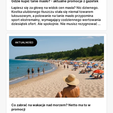
Gdzie kupić tanie masło? - aktualne promocje z gazetek
Łapiesz się za głowę na widok cen masła? Nic dziwnego.
Kostka ulubionego tłuszczu stała się niemal towarem
luksusowym, a polowanie na tanie masło przypomina
sport ekstremalny, wymagający codziennego wertowania
dziesiątek ofert. Ale spokojnie. Nie musisz rezygnować z
pysznych tostów. W tym artykule prześwietlimy oferty
największych sklepów, od Biedronki po Lidla, i
podpowiemy, jak skutecznie tropić okazje w gazetkach
promocyjnych. Koniec z przepłacaniem.
AKTUALNOŚCI
Co zabrać na wakacje nad morzem? Netto ma to w
promocji