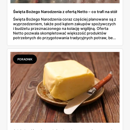
Święta Bożego Narodzenia z ofertą Netto – co trafi na stół
Święta Bożego Narodzenia coraz częściej planowane są z
wyprzedzeniem, także pod kątem zakupów spożywczych
i budżetu przeznaczonego na kolację wigilijną. Oferta
Netto pozwala skompletować większość produktów
potrzebnych do przygotowania tradycyjnych potraw, bez
konieczności odwiedzania kilku sklepów. W gazetkach
sezonowych pojawiają się zarówno klasyczne składniki,
jak i gotowe półprodukty, które realnie skracają czas
spędzony w kuchni. To rozwiązanie wygodne, ale też
PORADNIK
przewidywalne pod względem jakości i ceny.