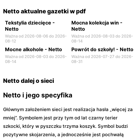
Otwock, ul. Johna Lennona
Radzymin al. Jana Pawła II
6
14
Netto aktualne gazetki w pdf
Tekstylia dziecięce -
Mocna kolekcja win -
Netto
Netto
Ważna od 2026-08-06 do 2026-
Ważna od 2026-08-03 do 2026-
08-12
08-14
Mocne alkohole - Netto
Powrót do szkoły! - Netto
Ważna od 2026-08-03 do 2026-
Ważna od 2026-07-27 do 2026-
08-14
08-31
Netto dalej o sieci
Netto i jego specyfika
Głównym założeniem sieci jest realizacja hasła „więcej za
mniej”. Symbolem jest przy tym od lat czarny terier
szkocki, który w pyszczku trzyma koszyk. Symbol budzi
pozytywne skojarzenia, a jednocześnie jest pochwałą