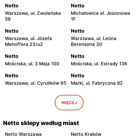
Netto
Netto
Warszawa, ul. Zwoleńska
Michałowice al. Jesionowa
59
1F
Netto
Netto
Warszawa, ul. Józefa
Warszawa, ul. Leona
Mehoffera 23/u2
Berensona 30
Netto
Netto
Mościska, ul. 3 Maja 100
Mościska, ul. Estrady 13K
Netto
Netto
Warszawa, ul. Cyrulików 95
Marki, ul. Fabryczna 82
Netto
Netto
Warszawa, ul. Wisełki 6
Warszawa, ul. Mochtyńska
WIĘCEJ
101
Netto
Netto
Netto sklepy według miast
Warszawa, ul. Wał
Pruszków, ul. Poznańska 18
Miedzeszyński 69
Netto Warszawa
Netto Kraków