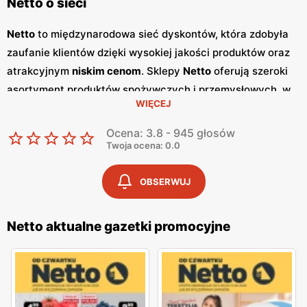
Netto o sieci
Netto
to międzynarodowa sieć dyskontów, która zdobyła
zaufanie klientów dzięki wysokiej jakości produktów oraz
atrakcyjnym
niskim cenom
. Sklepy
Netto
oferują szeroki
asortyment produktów spożywczych i przemysłowych, w
WIĘCEJ
tym świeże owoce i warzywa, pieczywo, nabiał, mięso oraz
artykuły codziennego użytku. Klienci cenią sobie bogaty
Ocena: 3.8 - 945 głosów
wybór oraz częste
promocje
, które umożliwiają
Twoja ocena: 0.0
oszczędności na zakupach. Jednym z kluczowych
elementów strategii marketingowej
Netto
są regularnie
OBSERWUJ
wydawane
gazetki promocyjne
.
Gazetki
te prezentują
najnowsze
promocje
, specjalne oferty oraz sezonowe
Netto aktualne gazetki promocyjne
wyprzedaże, dzięki czemu klienci mogą planować swoje
zakupy i korzystać z wyjątkowych okazji cenowych.
Publikacje te są dostępne zarówno w formie papierowej w
sklepach, jak i online, co umożliwia łatwy dostęp do