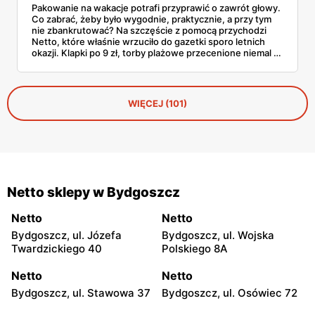
Pakowanie na wakacje potrafi przyprawić o zawrót głowy.
Co zabrać, żeby było wygodnie, praktycznie, a przy tym
nie zbankrutować? Na szczęście z pomocą przychodzi
Netto, które właśnie wrzuciło do gazetki sporo letnich
okazji. Klapki po 9 zł, torby plażowe przecenione niemal o
połowę, wygodne szorty czy czapki z daszkiem —
wszystko, co warto mieć w walizce, czeka w
promocyjnych cenach. I to jeszcze przed sezonem
urlopowym! Sprawdziliśmy, co konkretnie opłaca się teraz
WIĘCEJ (101)
wrzucić do koszyka i zabrać ze sobą na piasek, fale i…
gofry z budki.
Netto sklepy w Bydgoszcz
Netto
Netto
Bydgoszcz, ul. Józefa
Bydgoszcz, ul. Wojska
Twardzickiego 40
Polskiego 8A
Netto
Netto
Bydgoszcz, ul. Stawowa 37
Bydgoszcz, ul. Osówiec 72