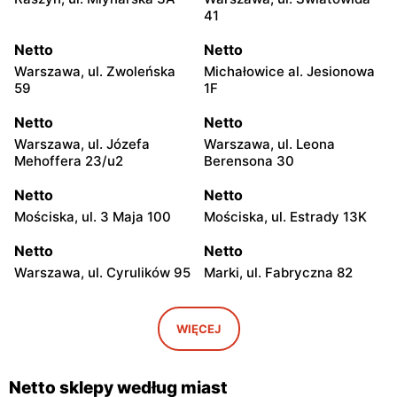
41
Netto
Netto
Warszawa, ul. Zwoleńska
Michałowice al. Jesionowa
59
1F
Netto
Netto
Warszawa, ul. Józefa
Warszawa, ul. Leona
Mehoffera 23/u2
Berensona 30
Netto
Netto
Mościska, ul. 3 Maja 100
Mościska, ul. Estrady 13K
Netto
Netto
Warszawa, ul. Cyrulików 95
Marki, ul. Fabryczna 82
Netto
Netto
Warszawa, ul. Wisełki 6
Warszawa, ul. Mochtyńska
WIĘCEJ
101
Netto
Netto
Netto sklepy według miast