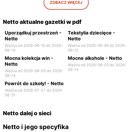
ZOBACZ WIĘCEJ
Netto
Netto
Otwock, ul. Johna Lennona
Radzymin al. Jana Pawła II
6
14
Netto aktualne gazetki w pdf
Uporządkuj przestrzeń -
Tekstylia dziecięce -
Netto
Netto
Ważna od 2026-08-10 do 2026-
Ważna od 2026-08-06 do 2026-
08-14
08-12
Mocna kolekcja win -
Mocne alkohole - Netto
Netto
Ważna od 2026-08-03 do 2026-
08-14
Ważna od 2026-08-03 do 2026-
08-14
Powrót do szkoły! - Netto
Ważna od 2026-07-27 do 2026-
08-31
Netto dalej o sieci
Netto i jego specyfika