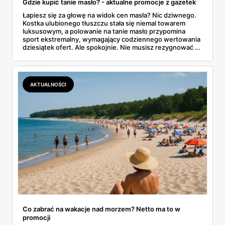
Gdzie kupić tanie masło? - aktualne promocje z gazetek
Łapiesz się za głowę na widok cen masła? Nic dziwnego.
Kostka ulubionego tłuszczu stała się niemal towarem
luksusowym, a polowanie na tanie masło przypomina
sport ekstremalny, wymagający codziennego wertowania
dziesiątek ofert. Ale spokojnie. Nie musisz rezygnować z
pysznych tostów. W tym artykule prześwietlimy oferty
największych sklepów, od Biedronki po Lidla, i
podpowiemy, jak skutecznie tropić okazje w gazetkach
promocyjnych. Koniec z przepłacaniem.
AKTUALNOŚCI
Co zabrać na wakacje nad morzem? Netto ma to w
promocji