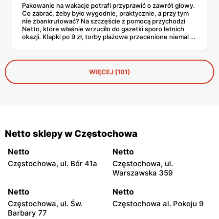
Pakowanie na wakacje potrafi przyprawić o zawrót głowy.
Co zabrać, żeby było wygodnie, praktycznie, a przy tym
nie zbankrutować? Na szczęście z pomocą przychodzi
Netto, które właśnie wrzuciło do gazetki sporo letnich
okazji. Klapki po 9 zł, torby plażowe przecenione niemal o
połowę, wygodne szorty czy czapki z daszkiem —
wszystko, co warto mieć w walizce, czeka w
promocyjnych cenach. I to jeszcze przed sezonem
urlopowym! Sprawdziliśmy, co konkretnie opłaca się teraz
WIĘCEJ (101)
wrzucić do koszyka i zabrać ze sobą na piasek, fale i…
gofry z budki.
Netto sklepy w Częstochowa
Netto
Netto
Częstochowa, ul. Bór 41a
Częstochowa, ul.
Warszawska 359
Netto
Netto
Częstochowa, ul. Św.
Częstochowa al. Pokoju 9
Barbary 77