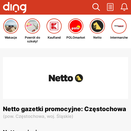
Wakacje
Powrót do
Kaufland
POLOmarket
Netto
Intermarche
szkoły!
Netto gazetki promocyjne: Częstochowa
(
pow. Częstochowa,
woj. Śląskie
)