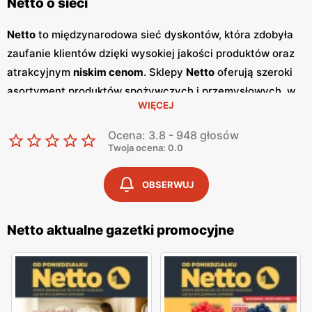
Netto o sieci
Netto
to międzynarodowa sieć dyskontów, która zdobyła
zaufanie klientów dzięki wysokiej jakości produktów oraz
atrakcyjnym
niskim cenom
. Sklepy
Netto
oferują szeroki
asortyment produktów spożywczych i przemysłowych, w
WIĘCEJ
tym świeże owoce i warzywa, pieczywo, nabiał, mięso oraz
artykuły codziennego użytku. Klienci cenią sobie bogaty
Ocena: 3.8 - 948 głosów
wybór oraz częste
promocje
, które umożliwiają
Twoja ocena: 0.0
oszczędności na zakupach. Jednym z kluczowych
elementów strategii marketingowej
Netto
są regularnie
OBSERWUJ
wydawane
gazetki promocyjne
.
Gazetki
te prezentują
najnowsze
promocje
, specjalne oferty oraz sezonowe
Netto aktualne gazetki promocyjne
wyprzedaże, dzięki czemu klienci mogą planować swoje
zakupy i korzystać z wyjątkowych okazji cenowych.
Publikacje te są dostępne zarówno w formie papierowej w
sklepach, jak i online, co umożliwia łatwy dostęp do