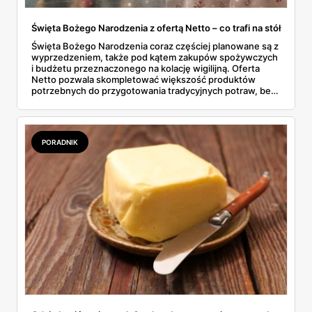
Święta Bożego Narodzenia z ofertą Netto – co trafi na stół
Święta Bożego Narodzenia coraz częściej planowane są z
wyprzedzeniem, także pod kątem zakupów spożywczych
i budżetu przeznaczonego na kolację wigilijną. Oferta
Netto pozwala skompletować większość produktów
potrzebnych do przygotowania tradycyjnych potraw, bez
konieczności odwiedzania kilku sklepów. W gazetkach
sezonowych pojawiają się zarówno klasyczne składniki,
jak i gotowe półprodukty, które realnie skracają czas
spędzony w kuchni. To rozwiązanie wygodne, ale też
PORADNIK
przewidywalne pod względem jakości i ceny.