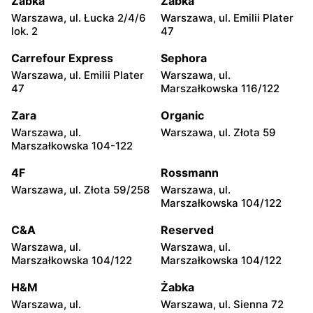
Żabka
Żabka
Warszawa, ul. Łucka 2/4/6
Warszawa, ul. Emilii Plater
Netto
Netto
lok. 2
47
Piaseczno, ul. Puławska 29
Piaseczno, ul. Słowackiego
20B
Carrefour Express
Sephora
Warszawa, ul. Emilii Plater
Warszawa, ul.
Netto
Netto
47
Marszałkowska 116/122
Legionowo, ul. Zygmunta
Nadarzyn, ul. Pruszkowska
Krasińskiego 72
70
Zara
Organic
Warszawa, ul.
Warszawa, ul. Złota 59
Netto
Netto
Marszałkowska 104-122
Gołków, ul. Pułku IV Ułanów
Legionowo, ul. Olszankowa
1C
56
4F
Rossmann
Warszawa, ul. Złota 59/258
Warszawa, ul.
Netto
Netto
Marszałkowska 104/122
Brwinów, ul. Powstańców
Nowe Lipiny, ul. Szosa
Warszawy 2A
Jadowska 47D
C&A
Reserved
Warszawa, ul.
Warszawa, ul.
Netto
Netto
Marszałkowska 104/122
Marszałkowska 104/122
Otwock, ul. Płk. Ryszarda
Otwock, ul. Johna Lennona
Kuklińskiego 1
6
H&M
Żabka
Warszawa, ul.
Warszawa, ul. Sienna 72
Netto
Netto