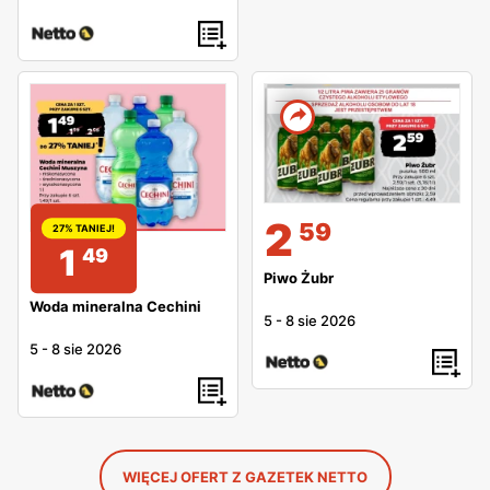
2
59
27% TANIEJ!
1
49
Piwo Żubr
Woda mineralna Cechini
5
-
8 sie 2026
5
-
8 sie 2026
WIĘCEJ OFERT Z GAZETEK NETTO