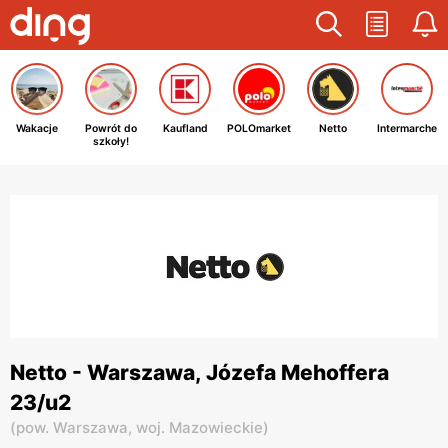
Wakacje
Powrót do
Kaufland
POLOmarket
Netto
Intermarche
szkoły!
Netto - Warszawa, Józefa Mehoffera
23/u2
(
pow. Warszawa,
woj. Mazowieckie
)