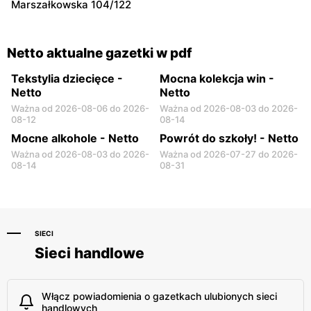
Marszałkowska 104/122
Radzymin al. Jana Pawła II
Złotokłos, ul. Mrokowska 2
14
Netto aktualne gazetki w pdf
Tekstylia dziecięce -
Mocna kolekcja win -
Netto
Netto
Ważna od 2026-08-06 do 2026-
Ważna od 2026-08-03 do 2026-
08-12
08-14
Mocne alkohole - Netto
Powrót do szkoły! - Netto
Ważna od 2026-08-03 do 2026-
Ważna od 2026-07-27 do 2026-
08-14
08-31
SIECI
Sieci handlowe
Włącz powiadomienia o gazetkach ulubionych sieci
handlowych