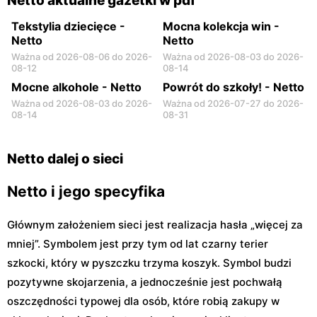
Netto aktualne gazetki w pdf
Tekstylia dziecięce -
Mocna kolekcja win -
Netto
Netto
Ważna od 2026-08-06 do 2026-
Ważna od 2026-08-03 do 2026-
08-12
08-14
Mocne alkohole - Netto
Powrót do szkoły! - Netto
Ważna od 2026-08-03 do 2026-
Ważna od 2026-07-27 do 2026-
08-14
08-31
Netto dalej o sieci
Netto i jego specyfika
Głównym założeniem sieci jest realizacja hasła „więcej za
mniej”. Symbolem jest przy tym od lat czarny terier
szkocki, który w pyszczku trzyma koszyk. Symbol budzi
pozytywne skojarzenia, a jednocześnie jest pochwałą
oszczędności typowej dla osób, które robią zakupy w