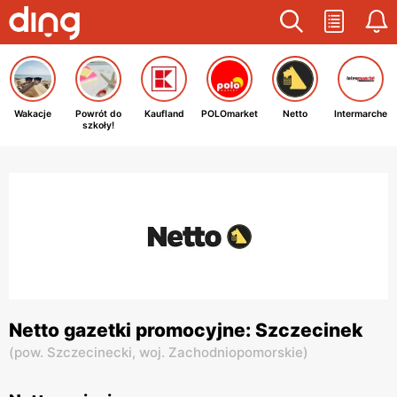
Wakacje
Powrót do
Kaufland
POLOmarket
Netto
Intermarche
szkoły!
Netto gazetki promocyjne: Szczecinek
(
pow. Szczecinecki,
woj. Zachodniopomorskie
)