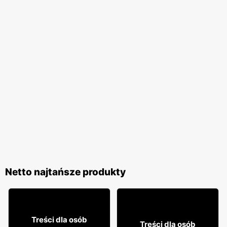
Netto najtańsze produkty
61
99
Treści dla osób
Treści dla osób
99