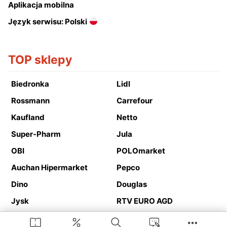
Aplikacja mobilna
Język serwisu: Polski
TOP sklepy
Biedronka
Lidl
Rossmann
Carrefour
Kaufland
Netto
Super-Pharm
Jula
OBI
POLOmarket
Auchan Hipermarket
Pepco
Dino
Douglas
Jysk
RTV EURO AGD
Action
Media Expert