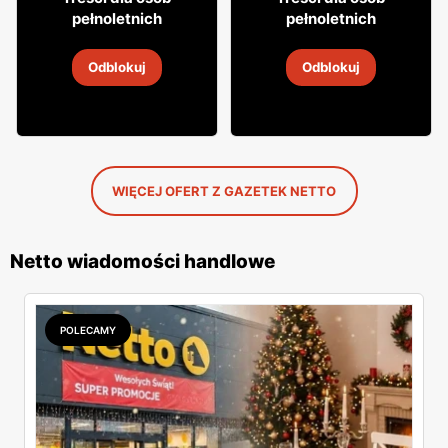
64
14
pełnoletnich
pełnoletnich
Likier Aperol
Likier Krupnik
Odblokuj
Odblokuj
2
-
14 sie 2026
2
-
14 sie 2026
WIĘCEJ OFERT Z GAZETEK NETTO
Netto wiadomości handlowe
POLECAMY