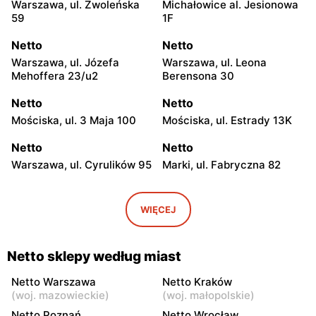
Warszawa, ul. Zwoleńska
Michałowice al. Jesionowa
59
1F
Netto
Netto
Warszawa, ul. Józefa
Warszawa, ul. Leona
Mehoffera 23/u2
Berensona 30
Netto
Netto
Mościska, ul. 3 Maja 100
Mościska, ul. Estrady 13K
Netto
Netto
Warszawa, ul. Cyrulików 95
Marki, ul. Fabryczna 82
Netto
Netto
Warszawa, ul. Wisełki 6
Warszawa, ul. Mochtyńska
WIĘCEJ
101
Netto
Netto
Netto sklepy według miast
Warszawa, ul. Wał
Pruszków, ul. Poznańska 18
Miedzeszyński 69
Netto Warszawa
Netto Kraków
(
woj. mazowieckie
)
(
woj. małopolskie
)
Netto
Netto
Netto Poznań
Netto Wrocław