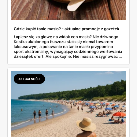
Gdzie kupić tanie masło? - aktualne promocje z gazetek
Łapiesz się za głowę na widok cen masła? Nic dziwnego.
Kostka ulubionego tłuszczu stała się niemal towarem
luksusowym, a polowanie na tanie masło przypomina
sport ekstremalny, wymagający codziennego wertowania
dziesiątek ofert. Ale spokojnie. Nie musisz rezygnować z
pysznych tostów. W tym artykule prześwietlimy oferty
największych sklepów, od Biedronki po Lidla, i
podpowiemy, jak skutecznie tropić okazje w gazetkach
promocyjnych. Koniec z przepłacaniem.
AKTUALNOŚCI