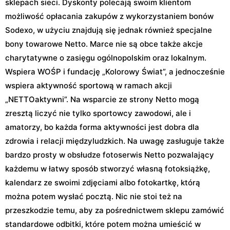
sklepach sieci. Dyskonty polecają swoim klientom
możliwość opłacania zakupów z wykorzystaniem bonów
Sodexo, w użyciu znajdują się jednak również specjalne
bony towarowe Netto. Marce nie są obce także akcje
charytatywne o zasięgu ogólnopolskim oraz lokalnym.
Wspiera WOŚP i fundację „Kolorowy Świat”, a jednocześnie
wspiera aktywność sportową w ramach akcji
„NETTOaktywni”. Na wsparcie ze strony Netto mogą
zresztą liczyć nie tylko sportowcy zawodowi, ale i
amatorzy, bo każda forma aktywności jest dobra dla
zdrowia i relacji międzyludzkich. Na uwagę zasługuje także
bardzo prosty w obsłudze fotoserwis Netto pozwalający
każdemu w łatwy sposób stworzyć własną fotoksiążkę,
kalendarz ze swoimi zdjęciami albo fotokartkę, którą
można potem wysłać pocztą. Nic nie stoi też na
przeszkodzie temu, aby za pośrednictwem sklepu zamówić
standardowe odbitki, które potem można umieścić w