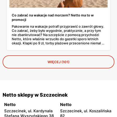
Co zabrać na wakacje nad morzem? Netto ma to w
promocji
Pakowanie na wakacje potrafi przyprawić o zawrót głowy.
Co zabrać, żeby było wygodnie, praktycznie, a przy tym
nie zbankrutować? Na szczęście z pomocą przychodzi
Netto, które właśnie wrzuciło do gazetki sporo letnich
okazji. Klapki po 9 zł, torby plażowe przecenione niemal o
połowę, wygodne szorty czy czapki z daszkiem —
wszystko, co warto mieć w walizce, czeka w
promocyjnych cenach. I to jeszcze przed sezonem
urlopowym! Sprawdziliśmy, co konkretnie opłaca się teraz
WIĘCEJ (101)
wrzucić do koszyka i zabrać ze sobą na piasek, fale i…
gofry z budki.
Netto sklepy w Szczecinek
Netto
Netto
Szczecinek, ul. Kardynała
Szczecinek, ul. Koszalińska
Stefana Wyszyńskiego 38
82