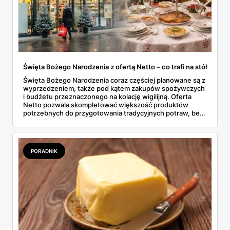
Święta Bożego Narodzenia z ofertą Netto – co trafi na stół
Święta Bożego Narodzenia coraz częściej planowane są z
wyprzedzeniem, także pod kątem zakupów spożywczych
i budżetu przeznaczonego na kolację wigilijną. Oferta
Netto pozwala skompletować większość produktów
potrzebnych do przygotowania tradycyjnych potraw, bez
konieczności odwiedzania kilku sklepów. W gazetkach
sezonowych pojawiają się zarówno klasyczne składniki,
jak i gotowe półprodukty, które realnie skracają czas
spędzony w kuchni. To rozwiązanie wygodne, ale też
PORADNIK
przewidywalne pod względem jakości i ceny.