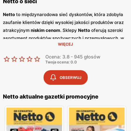
Netto o sieci
Netto
to międzynarodowa sieć dyskontów, która zdobyła
zaufanie klientów dzięki wysokiej jakości produktów oraz
atrakcyjnym
niskim cenom
. Sklepy
Netto
oferują szeroki
asortyment produktów spożywczych i przemysłowych, w
WIĘCEJ
tym świeże owoce i warzywa, pieczywo, nabiał, mięso oraz
artykuły codziennego użytku. Klienci cenią sobie bogaty
Ocena: 3.8 - 945 głosów
wybór oraz częste
promocje
, które umożliwiają
Twoja ocena: 0.0
oszczędności na zakupach. Jednym z kluczowych
elementów strategii marketingowej
Netto
są regularnie
OBSERWUJ
wydawane
gazetki promocyjne
.
Gazetki
te prezentują
najnowsze
promocje
, specjalne oferty oraz sezonowe
Netto aktualne gazetki promocyjne
wyprzedaże, dzięki czemu klienci mogą planować swoje
zakupy i korzystać z wyjątkowych okazji cenowych.
Publikacje te są dostępne zarówno w formie papierowej w
sklepach, jak i online, co umożliwia łatwy dostęp do