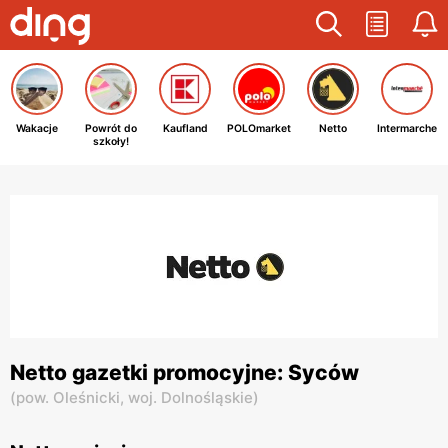
Wakacje
Powrót do
Kaufland
POLOmarket
Netto
Intermarche
szkoły!
Netto gazetki promocyjne: Syców
(
pow. Oleśnicki,
woj. Dolnośląskie
)