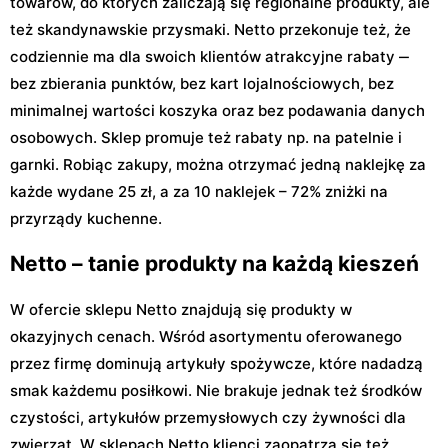
towarów, do których zaliczają się regionalne produkty, ale
też skandynawskie przysmaki. Netto przekonuje też, że
codziennie ma dla swoich klientów atrakcyjne rabaty ‒
bez zbierania punktów, bez kart lojalnościowych, bez
minimalnej wartości koszyka oraz bez podawania danych
osobowych. Sklep promuje też rabaty np. na patelnie i
garnki. Robiąc zakupy, można otrzymać jedną naklejkę za
każde wydane 25 zł, a za 10 naklejek – 72% zniżki na
przyrządy kuchenne.
Netto – tanie produkty na każdą kieszeń
W ofercie sklepu Netto znajdują się produkty w
okazyjnych cenach. Wśród asortymentu oferowanego
przez firmę dominują artykuły spożywcze, które nadadzą
smak każdemu posiłkowi. Nie brakuje jednak też środków
czystości, artykułów przemysłowych czy żywności dla
zwierząt. W sklepach Netto klienci zaopatrzą się też