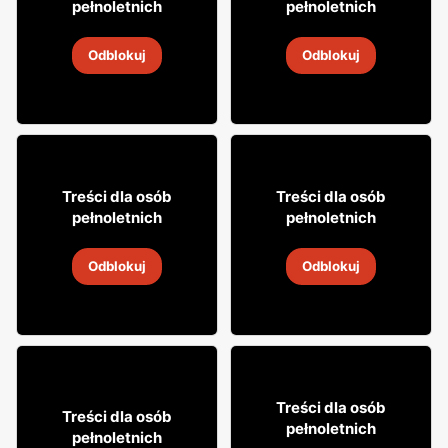
pełnoletnich
pełnoletnich
Wódka Soplica
Aperitif Aperitivo
Odblokuj
Odblokuj
2
-
14 sie 2026
2
-
14 sie 2026
19
14
99
99
Treści dla osób
Treści dla osób
pełnoletnich
pełnoletnich
Aperitif Istra
Likier Krupnik
Odblokuj
Odblokuj
2
-
14 sie 2026
2
-
14 sie 2026
8
99
Treści dla osób
15
Treści dla osób
99
pełnoletnich
pełnoletnich
Bacardi Coca-Cola