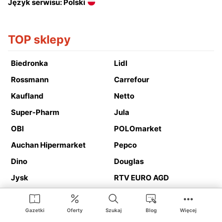
Język serwisu: Polski
TOP sklepy
Biedronka
Lidl
Rossmann
Carrefour
Kaufland
Netto
Super-Pharm
Jula
OBI
POLOmarket
Auchan Hipermarket
Pepco
Dino
Douglas
Jysk
RTV EURO AGD
Action
Media Expert
Deichmann
Media Markt
Gazetki
Oferty
Szukaj
Blog
Więcej