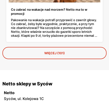
Co zabrać na wakacje nad morzem? Netto ma to w
promocji
Pakowanie na wakacje potrafi przyprawić o zawrót głowy.
Co zabrać, żeby było wygodnie, praktycznie, a przy tym
nie zbankrutować? Na szczęście z pomocą przychodzi
Netto, które właśnie wrzuciło do gazetki sporo letnich
okazji. Klapki po 9 zł, torby plażowe przecenione niemal o
połowę, wygodne szorty czy czapki z daszkiem —
wszystko, co warto mieć w walizce, czeka w
promocyjnych cenach. I to jeszcze przed sezonem
urlopowym! Sprawdziliśmy, co konkretnie opłaca się teraz
WIĘCEJ (101)
wrzucić do koszyka i zabrać ze sobą na piasek, fale i…
gofry z budki.
Netto sklepy w Syców
Netto
Syców, ul. Kolejowa 1C