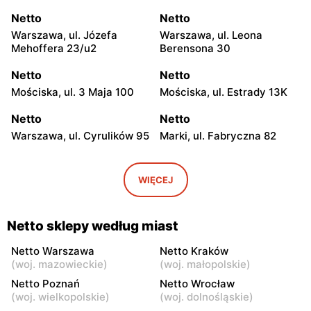
Netto
Netto
Warszawa, ul. Józefa
Warszawa, ul. Leona
Mehoffera 23/u2
Berensona 30
Netto
Netto
Mościska, ul. 3 Maja 100
Mościska, ul. Estrady 13K
Netto
Netto
Warszawa, ul. Cyrulików 95
Marki, ul. Fabryczna 82
Netto
Netto
Warszawa, ul. Wisełki 6
Warszawa, ul. Mochtyńska
WIĘCEJ
101
Netto
Netto
Netto sklepy według miast
Warszawa, ul. Wał
Pruszków, ul. Poznańska 18
Miedzeszyński 69
Netto Warszawa
Netto Kraków
(
woj. mazowieckie
)
(
woj. małopolskie
)
Netto
Netto
Netto Poznań
Netto Wrocław
Łomianki, ul. Warszawska
Piaseczno, ul. Puławska 29
(
woj. wielkopolskie
)
(
woj. dolnośląskie
)
171