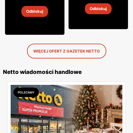
Likier Żołądkowa Gorzka
Odblokuj
2
-
14 sie 2026
Odblokuj
2
-
14 sie 2026
WIĘCEJ OFERT Z GAZETEK NETTO
Netto wiadomości handlowe
POLECAMY