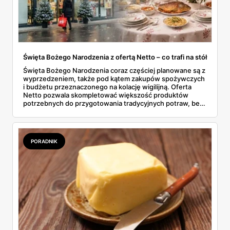
Święta Bożego Narodzenia z ofertą Netto – co trafi na stół
Święta Bożego Narodzenia coraz częściej planowane są z
wyprzedzeniem, także pod kątem zakupów spożywczych
i budżetu przeznaczonego na kolację wigilijną. Oferta
Netto pozwala skompletować większość produktów
potrzebnych do przygotowania tradycyjnych potraw, bez
konieczności odwiedzania kilku sklepów. W gazetkach
sezonowych pojawiają się zarówno klasyczne składniki,
jak i gotowe półprodukty, które realnie skracają czas
spędzony w kuchni. To rozwiązanie wygodne, ale też
PORADNIK
przewidywalne pod względem jakości i ceny.