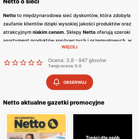
Netto o sieci
Netto
to międzynarodowa sieć dyskontów, która zdobyła
zaufanie klientów dzięki wysokiej jakości produktów oraz
atrakcyjnym
niskim cenom
. Sklepy
Netto
oferują szeroki
asortyment produktów spożywczych i przemysłowych, w
WIĘCEJ
tym świeże owoce i warzywa, pieczywo, nabiał, mięso oraz
artykuły codziennego użytku. Klienci cenią sobie bogaty
Ocena: 3.8 - 947 głosów
wybór oraz częste
promocje
, które umożliwiają
Twoja ocena: 0.0
oszczędności na zakupach. Jednym z kluczowych
elementów strategii marketingowej
Netto
są regularnie
OBSERWUJ
wydawane
gazetki promocyjne
.
Gazetki
te prezentują
najnowsze
promocje
, specjalne oferty oraz sezonowe
Netto aktualne gazetki promocyjne
wyprzedaże, dzięki czemu klienci mogą planować swoje
zakupy i korzystać z wyjątkowych okazji cenowych.
Publikacje te są dostępne zarówno w formie papierowej w
sklepach, jak i online, co umożliwia łatwy dostęp do
Treści dla osób