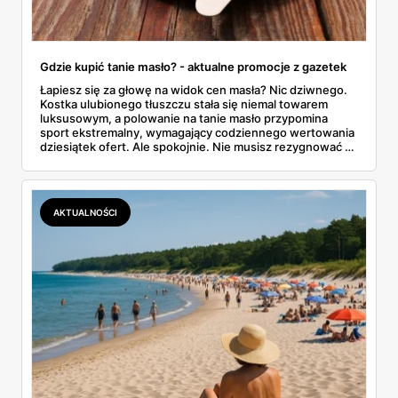
Gdzie kupić tanie masło? - aktualne promocje z gazetek
Łapiesz się za głowę na widok cen masła? Nic dziwnego.
Kostka ulubionego tłuszczu stała się niemal towarem
luksusowym, a polowanie na tanie masło przypomina
sport ekstremalny, wymagający codziennego wertowania
dziesiątek ofert. Ale spokojnie. Nie musisz rezygnować z
pysznych tostów. W tym artykule prześwietlimy oferty
największych sklepów, od Biedronki po Lidla, i
podpowiemy, jak skutecznie tropić okazje w gazetkach
promocyjnych. Koniec z przepłacaniem.
AKTUALNOŚCI