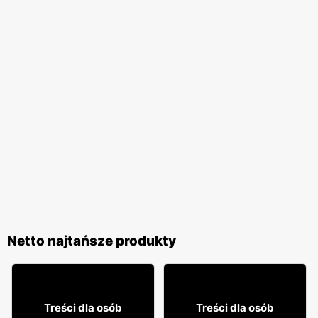
Netto najtańsze produkty
59
29
99
99
Treści dla osób
Treści dla osób