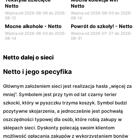
Netto
Netto
Ważna od 2026-08-06 do 2026-
Ważna od 2026-08-03 do 2026-
08-12
08-14
Mocne alkohole - Netto
Powrót do szkoły! - Netto
Ważna od 2026-08-03 do 2026-
Ważna od 2026-07-27 do 2026-
08-14
08-31
Netto dalej o sieci
Netto i jego specyfika
Głównym założeniem sieci jest realizacja hasła „więcej za
mniej”. Symbolem jest przy tym od lat czarny terier
szkocki, który w pyszczku trzyma koszyk. Symbol budzi
pozytywne skojarzenia, a jednocześnie jest pochwałą
oszczędności typowej dla osób, które robią zakupy w
sklepach sieci. Dyskonty polecają swoim klientom
możliwość opłacania zakupów z wykorzystaniem bonów