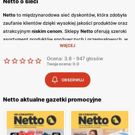
Netto o sieci
Netto
to międzynarodowa sieć dyskontów, która zdobyła
zaufanie klientów dzięki wysokiej jakości produktów oraz
atrakcyjnym
niskim cenom
. Sklepy
Netto
oferują szeroki
asortyment produktów spożywczych i przemysłowych, w
WIĘCEJ
tym świeże owoce i warzywa, pieczywo, nabiał, mięso oraz
artykuły codziennego użytku. Klienci cenią sobie bogaty
Ocena: 3.8 - 947 głosów
wybór oraz częste
promocje
, które umożliwiają
Twoja ocena: 0.0
oszczędności na zakupach. Jednym z kluczowych
elementów strategii marketingowej
Netto
są regularnie
OBSERWUJ
wydawane
gazetki promocyjne
.
Gazetki
te prezentują
najnowsze
promocje
, specjalne oferty oraz sezonowe
Netto aktualne gazetki promocyjne
wyprzedaże, dzięki czemu klienci mogą planować swoje
zakupy i korzystać z wyjątkowych okazji cenowych.
Publikacje te są dostępne zarówno w formie papierowej w
sklepach, jak i online, co umożliwia łatwy dostęp do