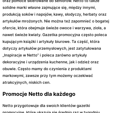
oraz pomoce skierowane do seniorów. Netto to także
solidne marki własne zajmujące się, między innymi,
produkcją soków i napojów, kawy, słodyczy, herbaty oraz
artykułów mrożonych. Nie można też zapomnieć o bogatej
ofercie, która obejmuje świeże owoce i warzywa, zioła, a
nawet świeże kwiaty. Gazetka promocyjna często poleca
kupującym książki i artykuły biurowe. Ta część, która
dotyczy artykułów przemysłowych, jest zatytułowana
„Inspiracje w Netto” i poleca zarówno artykuły
dekoracyjne i urządzenia kuchenne, jak i odzież oraz
obuwie. Często mamy do czynienia z produktami
markowymi, zawsze przy tym możemy oczekiwać
atrakcyjnych, niskich cen.
Promocje Netto dla każdego
Netto przygotowuje dla swoich klientów gazetki
promocyjne, które ukazują się średnio raz w tygodniu.