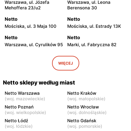
Warszawa, ul. Józefa
Warszawa, ul. Leona
Mehoffera 23/u2
Berensona 30
Netto
Netto
Mościska, ul. 3 Maja 100
Mościska, ul. Estrady 13K
Netto
Netto
Warszawa, ul. Cyrulików 95
Marki, ul. Fabryczna 82
Netto
Netto
Warszawa, ul. Wisełki 6
Warszawa, ul. Mochtyńska
WIĘCEJ
101
Netto
Netto
Netto sklepy według miast
Warszawa, ul. Wał
Pruszków, ul. Poznańska 18
Miedzeszyński 69
Netto Warszawa
Netto Kraków
(
woj. mazowieckie
)
(
woj. małopolskie
)
Netto
Netto
Netto Poznań
Netto Wrocław
Łomianki, ul. Warszawska
Piaseczno, ul. Puławska 29
(
woj. wielkopolskie
)
(
woj. dolnośląskie
)
171
Netto Łódź
Netto Gdańsk
(
woj. łódzkie
)
(
woj. pomorskie
)
Netto
Netto