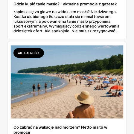
Gdzie kupić tanie masło? - aktualne promocje z gazetek
Łapiesz się za głowę na widok cen masła? Nic dziwnego.
Kostka ulubionego tłuszczu stała się niemal towarem
luksusowym, a polowanie na tanie masło przypomina
sport ekstremalny, wymagający codziennego wertowania
dziesiątek ofert. Ale spokojnie. Nie musisz rezygnować z
pysznych tostów. W tym artykule prześwietlimy oferty
największych sklepów, od Biedronki po Lidla, i
podpowiemy, jak skutecznie tropić okazje w gazetkach
promocyjnych. Koniec z przepłacaniem.
AKTUALNOŚCI
Co zabrać na wakacje nad morzem? Netto ma to w
promocji