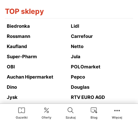
TOP sklepy
Biedronka
Lidl
Rossmann
Carrefour
Kaufland
Netto
Super-Pharm
Jula
OBI
POLOmarket
Auchan Hipermarket
Pepco
Dino
Douglas
Jysk
RTV EURO AGD
Action
Media Expert
Deichmann
Media Markt
Gazetki
Oferty
Szukaj
Blog
Więcej
Ding.pl to serwis internetowy prezentujący
gazetki promocyjne