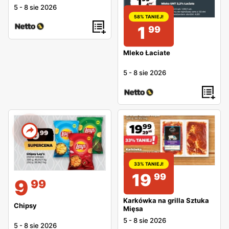
5
-
8 sie 2026
58% TANIEJ!
1
99
Mleko Łaciate
5
-
8 sie 2026
33% TANIEJ!
19
99
9
99
Karkówka na grilla Sztuka
Chipsy
Mięsa
5
-
8 sie 2026
5
-
8 sie 2026