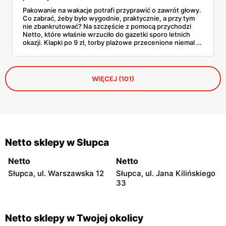
Pakowanie na wakacje potrafi przyprawić o zawrót głowy.
Co zabrać, żeby było wygodnie, praktycznie, a przy tym
nie zbankrutować? Na szczęście z pomocą przychodzi
Netto, które właśnie wrzuciło do gazetki sporo letnich
okazji. Klapki po 9 zł, torby plażowe przecenione niemal o
połowę, wygodne szorty czy czapki z daszkiem —
wszystko, co warto mieć w walizce, czeka w
promocyjnych cenach. I to jeszcze przed sezonem
urlopowym! Sprawdziliśmy, co konkretnie opłaca się teraz
WIĘCEJ (101)
wrzucić do koszyka i zabrać ze sobą na piasek, fale i…
gofry z budki.
Netto sklepy w Słupca
Netto
Netto
Słupca, ul. Warszawska 12
Słupca, ul. Jana Kilińskiego
33
Netto sklepy w Twojej okolicy