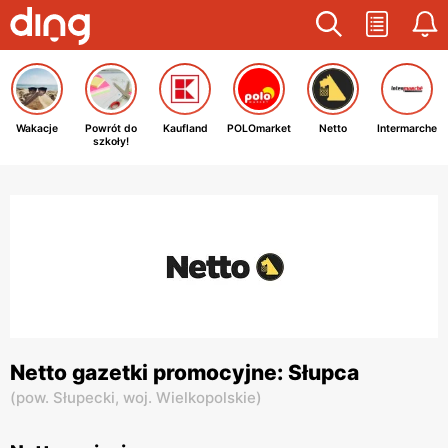
Wakacje
Powrót do
Kaufland
POLOmarket
Netto
Intermarche
szkoły!
Netto gazetki promocyjne: Słupca
(
pow. Słupecki,
woj. Wielkopolskie
)