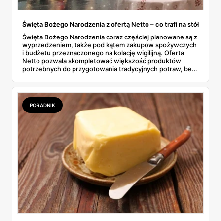
Święta Bożego Narodzenia z ofertą Netto – co trafi na stół
Święta Bożego Narodzenia coraz częściej planowane są z
wyprzedzeniem, także pod kątem zakupów spożywczych
i budżetu przeznaczonego na kolację wigilijną. Oferta
Netto pozwala skompletować większość produktów
potrzebnych do przygotowania tradycyjnych potraw, bez
konieczności odwiedzania kilku sklepów. W gazetkach
sezonowych pojawiają się zarówno klasyczne składniki,
jak i gotowe półprodukty, które realnie skracają czas
spędzony w kuchni. To rozwiązanie wygodne, ale też
PORADNIK
przewidywalne pod względem jakości i ceny.