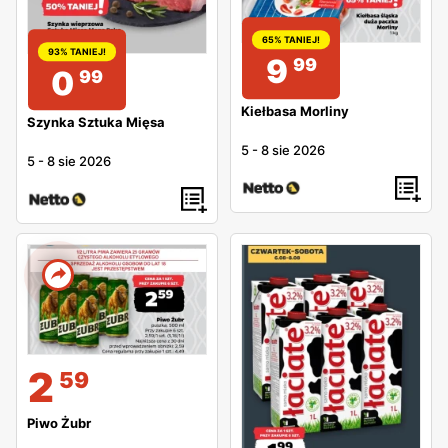
65% TANIEJ!
93% TANIEJ!
9
99
0
99
Kiełbasa Morliny
Szynka Sztuka Mięsa
5
-
8 sie 2026
5
-
8 sie 2026
2
59
Piwo Żubr