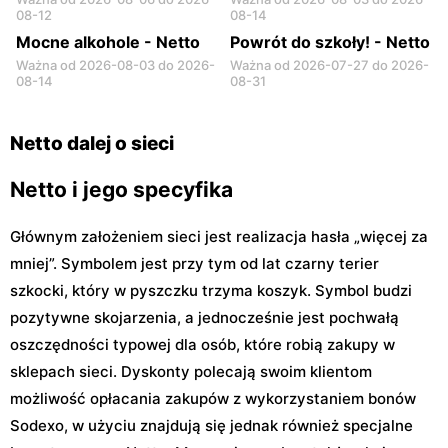
08-12
08-14
Mocne alkohole - Netto
Powrót do szkoły! - Netto
Ważna od 2026-08-03 do 2026-
Ważna od 2026-07-27 do 2026-
08-14
08-31
Netto dalej o sieci
Netto i jego specyfika
Głównym założeniem sieci jest realizacja hasła „więcej za
mniej”. Symbolem jest przy tym od lat czarny terier
szkocki, który w pyszczku trzyma koszyk. Symbol budzi
pozytywne skojarzenia, a jednocześnie jest pochwałą
oszczędności typowej dla osób, które robią zakupy w
sklepach sieci. Dyskonty polecają swoim klientom
możliwość opłacania zakupów z wykorzystaniem bonów
Sodexo, w użyciu znajdują się jednak również specjalne