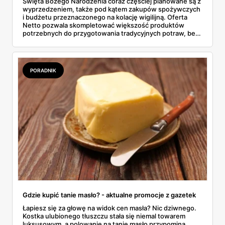
Święta Bożego Narodzenia coraz częściej planowane są z
wyprzedzeniem, także pod kątem zakupów spożywczych
i budżetu przeznaczonego na kolację wigilijną. Oferta
Netto pozwala skompletować większość produktów
potrzebnych do przygotowania tradycyjnych potraw, bez
konieczności odwiedzania kilku sklepów. W gazetkach
sezonowych pojawiają się zarówno klasyczne składniki,
jak i gotowe półprodukty, które realnie skracają czas
spędzony w kuchni. To rozwiązanie wygodne, ale też
PORADNIK
przewidywalne pod względem jakości i ceny.
Gdzie kupić tanie masło? - aktualne promocje z gazetek
Łapiesz się za głowę na widok cen masła? Nic dziwnego.
Kostka ulubionego tłuszczu stała się niemal towarem
luksusowym, a polowanie na tanie masło przypomina