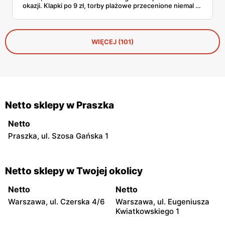
okazji. Klapki po 9 zł, torby plażowe przecenione niemal o
połowę, wygodne szorty czy czapki z daszkiem —
wszystko, co warto mieć w walizce, czeka w
promocyjnych cenach. I to jeszcze przed sezonem
urlopowym! Sprawdziliśmy, co konkretnie opłaca się teraz
WIĘCEJ (101)
wrzucić do koszyka i zabrać ze sobą na piasek, fale i…
gofry z budki.
Netto sklepy w Praszka
Netto
Praszka, ul. Szosa Gańska 1
Netto sklepy w Twojej okolicy
Netto
Netto
Warszawa, ul. Czerska 4/6
Warszawa, ul. Eugeniusza
Kwiatkowskiego 1