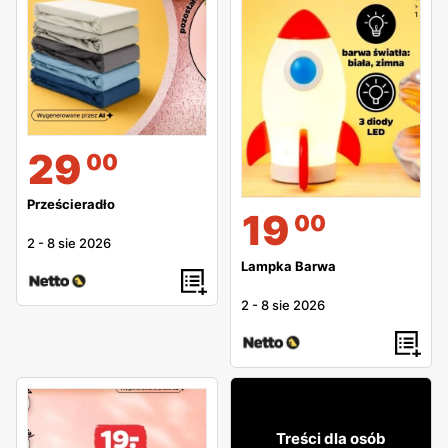
29
00
Prześcieradło
19
00
2
-
8 sie 2026
Lampka Barwa
2
-
8 sie 2026
23
99
Treści dla osób