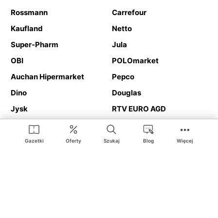
Rossmann
Carrefour
Kaufland
Netto
Super-Pharm
Jula
OBI
POLOmarket
Auchan Hipermarket
Pepco
Dino
Douglas
Jysk
RTV EURO AGD
Action
Media Expert
Deichmann
Media Markt
Gazetki
Oferty
Szukaj
Blog
Więcej
Ding.pl to serwis internetowy prezentujący
gazetki promocyjne
oraz
katalogi
sklepów i dużych sieci handlowych. Dzięki
geolokalizacji otrzymasz przede wszystkim oferty sklepów, z
Twojego bliskiego otoczenia. Dodatkowo na stronie znajdziesz
adresy sklepów, więc w trakcie podróży bez problemu trafisz do
ulubionego sklepu.