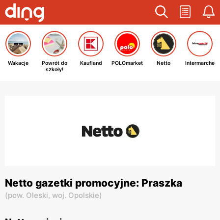
Wakacje
Powrót do
Kaufland
POLOmarket
Netto
Intermarche
szkoły!
Netto gazetki promocyjne: Praszka
(
pow. Oleski,
woj. Opolskie
)