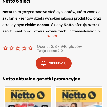
Netto o sieci
Netto
to międzynarodowa sieć dyskontów, która zdobyła
zaufanie klientów dzięki wysokiej jakości produktów oraz
atrakcyjnym
niskim cenom
. Sklepy
Netto
oferują szeroki
asortyment produktów spożywczych i przemysłowych, w
WIĘCEJ
tym świeże owoce i warzywa, pieczywo, nabiał, mięso oraz
artykuły codziennego użytku. Klienci cenią sobie bogaty
Ocena: 3.8 - 946 głosów
wybór oraz częste
promocje
, które umożliwiają
Twoja ocena: 0.0
oszczędności na zakupach. Jednym z kluczowych
elementów strategii marketingowej
Netto
są regularnie
OBSERWUJ
wydawane
gazetki promocyjne
.
Gazetki
te prezentują
najnowsze
promocje
, specjalne oferty oraz sezonowe
Netto aktualne gazetki promocyjne
wyprzedaże, dzięki czemu klienci mogą planować swoje
zakupy i korzystać z wyjątkowych okazji cenowych.
Publikacje te są dostępne zarówno w formie papierowej w
sklepach, jak i online, co umożliwia łatwy dostęp do