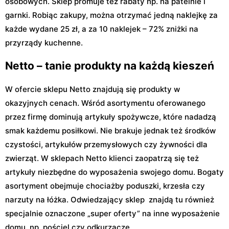
osobowych. Sklep promuje też rabaty np. na patelnie i
garnki. Robiąc zakupy, można otrzymać jedną naklejkę za
każde wydane 25 zł, a za 10 naklejek – 72% zniżki na
przyrządy kuchenne.
Netto – tanie produkty na każdą kieszeń
W ofercie sklepu Netto znajdują się produkty w
okazyjnych cenach. Wśród asortymentu oferowanego
przez firmę dominują artykuły spożywcze, które nadadzą
smak każdemu posiłkowi. Nie brakuje jednak też środków
czystości, artykułów przemysłowych czy żywności dla
zwierząt. W sklepach Netto klienci zaopatrzą się też
artykuły niezbędne do wyposażenia swojego domu. Bogaty
asortyment obejmuje chociażby poduszki, krzesła czy
narzuty na łóżka. Odwiedzający sklep znajdą tu również
specjalnie oznaczone „super oferty” na inne wyposażenie
domu, np. pościel czy odkurzacze.