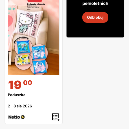
pełnoletnich
Prosecco Borelli
Odblokuj
2
-
14 sie 2026
19
00
Poduszka
2
-
8 sie 2026