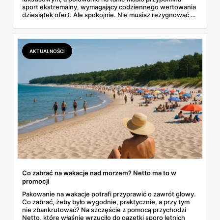
sport ekstremalny, wymagający codziennego wertowania
dziesiątek ofert. Ale spokojnie. Nie musisz rezygnować z
pysznych tostów. W tym artykule prześwietlimy oferty
największych sklepów, od Biedronki po Lidla, i
podpowiemy, jak skutecznie tropić okazje w gazetkach
promocyjnych. Koniec z przepłacaniem.
AKTUALNOŚCI
Co zabrać na wakacje nad morzem? Netto ma to w
promocji
Pakowanie na wakacje potrafi przyprawić o zawrót głowy.
Co zabrać, żeby było wygodnie, praktycznie, a przy tym
nie zbankrutować? Na szczęście z pomocą przychodzi
Netto, które właśnie wrzuciło do gazetki sporo letnich