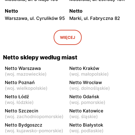
Netto
Netto
Warszawa, ul. Cyrulików 95
Marki, ul. Fabryczna 82
Netto
Netto
Warszawa, ul. Wisełki 6
Warszawa, ul. Mochtyńska
WIĘCEJ
101
Netto
Netto
Netto sklepy według miast
Warszawa, ul. Wał
Pruszków, ul. Poznańska 18
Miedzeszyński 69
Netto Warszawa
Netto Kraków
(
woj. mazowieckie
)
(
woj. małopolskie
)
Netto
Netto
Netto Poznań
Netto Wrocław
Łomianki, ul. Warszawska
Piaseczno, ul. Puławska 29
(
woj. wielkopolskie
)
(
woj. dolnośląskie
)
171
Netto Łódź
Netto Gdańsk
(
woj. łódzkie
)
(
woj. pomorskie
)
Netto
Netto
Netto Szczecin
Netto Katowice
Piaseczno, ul. Słowackiego
Legionowo, ul. Zygmunta
(
woj. zachodniopomorskie
)
(
woj. śląskie
)
20B
Krasińskiego 72
Netto Bydgoszcz
Netto Białystok
Netto
Netto
(
woj. kujawsko-pomorskie
)
(
woj. podlaskie
)