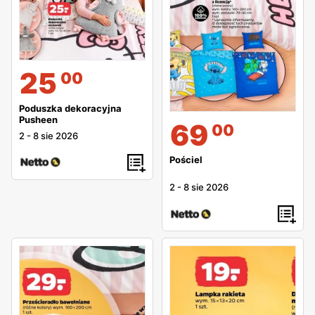
25
00
Poduszka dekoracyjna
Pusheen
69
00
2
-
8 sie 2026
Pościel
2
-
8 sie 2026