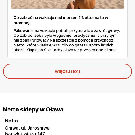
Co zabrać na wakacje nad morzem? Netto ma to w
promocji
Pakowanie na wakacje potrafi przyprawić o zawrót głowy.
Co zabrać, żeby było wygodnie, praktycznie, a przy tym
nie zbankrutować? Na szczęście z pomocą przychodzi
Netto, które właśnie wrzuciło do gazetki sporo letnich
okazji. Klapki po 9 zł, torby plażowe przecenione niemal o
połowę, wygodne szorty czy czapki z daszkiem —
wszystko, co warto mieć w walizce, czeka w
promocyjnych cenach. I to jeszcze przed sezonem
urlopowym! Sprawdziliśmy, co konkretnie opłaca się teraz
WIĘCEJ (101)
wrzucić do koszyka i zabrać ze sobą na piasek, fale i…
gofry z budki.
Netto sklepy w Oława
Netto
Oława, ul. Jarosława
Iwaszkiewicza 147