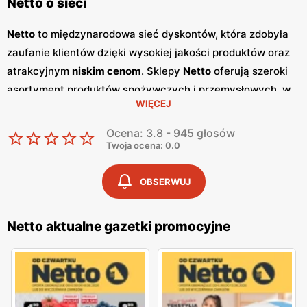
Netto o sieci
Netto
to międzynarodowa sieć dyskontów, która zdobyła
zaufanie klientów dzięki wysokiej jakości produktów oraz
atrakcyjnym
niskim cenom
. Sklepy
Netto
oferują szeroki
asortyment produktów spożywczych i przemysłowych, w
WIĘCEJ
tym świeże owoce i warzywa, pieczywo, nabiał, mięso oraz
artykuły codziennego użytku. Klienci cenią sobie bogaty
Ocena: 3.8 - 945 głosów
wybór oraz częste
promocje
, które umożliwiają
Twoja ocena: 0.0
oszczędności na zakupach. Jednym z kluczowych
elementów strategii marketingowej
Netto
są regularnie
OBSERWUJ
wydawane
gazetki promocyjne
.
Gazetki
te prezentują
najnowsze
promocje
, specjalne oferty oraz sezonowe
Netto aktualne gazetki promocyjne
wyprzedaże, dzięki czemu klienci mogą planować swoje
zakupy i korzystać z wyjątkowych okazji cenowych.
Publikacje te są dostępne zarówno w formie papierowej w
sklepach, jak i online, co umożliwia łatwy dostęp do