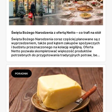
Święta Bożego Narodzenia z ofertą Netto – co trafi na stół
Święta Bożego Narodzenia coraz częściej planowane są z
wyprzedzeniem, także pod kątem zakupów spożywczych
i budżetu przeznaczonego na kolację wigilijną. Oferta
Netto pozwala skompletować większość produktów
potrzebnych do przygotowania tradycyjnych potraw, bez
konieczności odwiedzania kilku sklepów. W gazetkach
sezonowych pojawiają się zarówno klasyczne składniki,
jak i gotowe półprodukty, które realnie skracają czas
spędzony w kuchni. To rozwiązanie wygodne, ale też
PORADNIK
przewidywalne pod względem jakości i ceny.