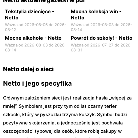
Netto aktualne gazetki w pdf
Tekstylia dziecięce -
Mocna kolekcja win -
Netto
Netto
Ważna od 2026-08-06 do 2026-
Ważna od 2026-08-03 do 2026-
08-12
08-14
Mocne alkohole - Netto
Powrót do szkoły! - Netto
Ważna od 2026-08-03 do 2026-
Ważna od 2026-07-27 do 2026-
08-14
08-31
Netto dalej o sieci
Netto i jego specyfika
Głównym założeniem sieci jest realizacja hasła „więcej za
mniej”. Symbolem jest przy tym od lat czarny terier
szkocki, który w pyszczku trzyma koszyk. Symbol budzi
pozytywne skojarzenia, a jednocześnie jest pochwałą
oszczędności typowej dla osób, które robią zakupy w