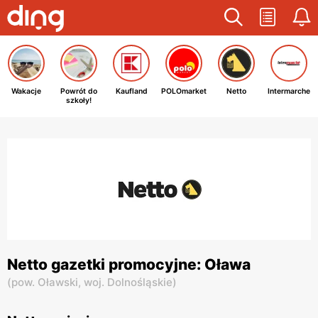
Wakacje
Powrót do
Kaufland
POLOmarket
Netto
Intermarche
szkoły!
Netto gazetki promocyjne: Oława
(
pow. Oławski,
woj. Dolnośląskie
)