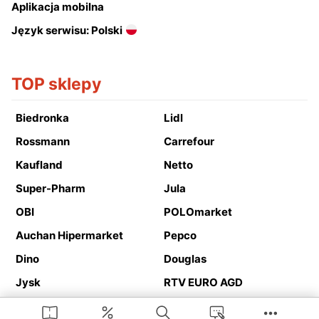
Aplikacja mobilna
Język serwisu: Polski
TOP sklepy
Biedronka
Lidl
Rossmann
Carrefour
Kaufland
Netto
Super-Pharm
Jula
OBI
POLOmarket
Auchan Hipermarket
Pepco
Dino
Douglas
Jysk
RTV EURO AGD
Action
Media Expert