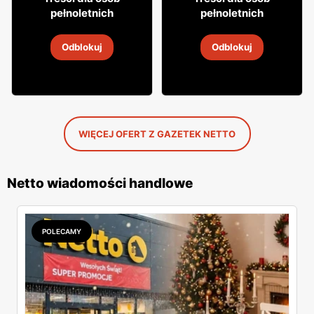
19
29
pełnoletnich
pełnoletnich
Aperitif Istra
Aperitif Aperitivo
Odblokuj
Odblokuj
2
-
14 sie 2026
2
-
14 sie 2026
WIĘCEJ OFERT Z GAZETEK NETTO
Netto wiadomości handlowe
POLECAMY