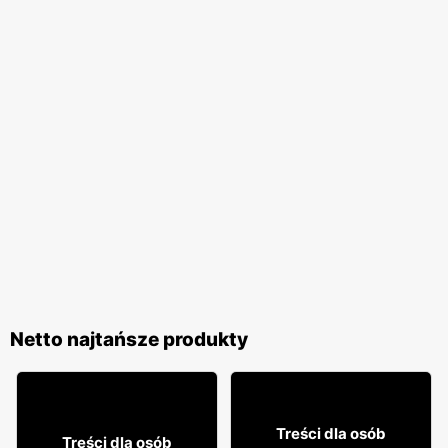
Netto najtańsze produkty
61
99
Treści dla osób
Treści dla osób
99