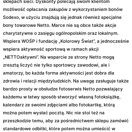
sklepach sieci. Dyskonty polecają swoim klientom
możliwość opłacania zakupów z wykorzystaniem bonów
Sodexo, w użyciu znajdują się jednak również specjalne
bony towarowe Netto. Marce nie są obce także akcje
charytatywne o zasięgu ogólnopolskim oraz lokalnym.
Wspiera WOŚP i fundację „Kolorowy Świat”, a jednocześnie
wspiera aktywność sportową w ramach akcji
„NETTOaktywni”. Na wsparcie ze strony Netto mogą
zresztą liczyć nie tylko sportowcy zawodowi, ale i
amatorzy, bo każda forma aktywności jest dobra dla
zdrowia i relacji międzyludzkich. Na uwagę zasługuje także
bardzo prosty w obsłudze fotoserwis Netto pozwalający
każdemu w łatwy sposób stworzyć własną fotoksiążkę,
kalendarz ze swoimi zdjęciami albo fotokartkę, którą
można potem wysłać pocztą. Nic nie stoi też na
przeszkodzie temu, aby za pośrednictwem sklepu zamówić
standardowe odbitki, które potem można umieścić w