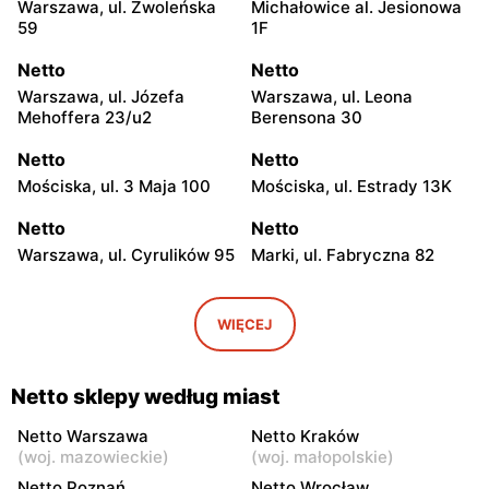
Warszawa, ul. Zwoleńska
Michałowice al. Jesionowa
59
1F
Netto
Netto
Warszawa, ul. Józefa
Warszawa, ul. Leona
Mehoffera 23/u2
Berensona 30
Netto
Netto
Mościska, ul. 3 Maja 100
Mościska, ul. Estrady 13K
Netto
Netto
Warszawa, ul. Cyrulików 95
Marki, ul. Fabryczna 82
Netto
Netto
Warszawa, ul. Wisełki 6
Warszawa, ul. Mochtyńska
WIĘCEJ
101
Netto
Netto
Netto sklepy według miast
Warszawa, ul. Wał
Pruszków, ul. Poznańska 18
Miedzeszyński 69
Netto Warszawa
Netto Kraków
(
woj. mazowieckie
)
(
woj. małopolskie
)
Netto
Netto
Netto Poznań
Netto Wrocław