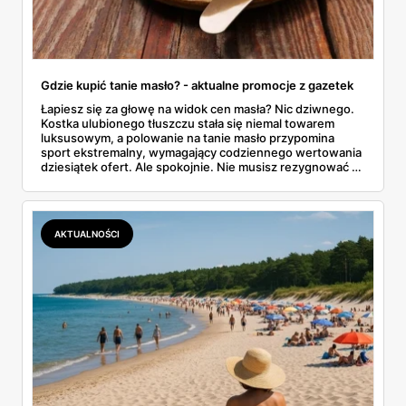
Gdzie kupić tanie masło? - aktualne promocje z gazetek
Łapiesz się za głowę na widok cen masła? Nic dziwnego.
Kostka ulubionego tłuszczu stała się niemal towarem
luksusowym, a polowanie na tanie masło przypomina
sport ekstremalny, wymagający codziennego wertowania
dziesiątek ofert. Ale spokojnie. Nie musisz rezygnować z
pysznych tostów. W tym artykule prześwietlimy oferty
największych sklepów, od Biedronki po Lidla, i
podpowiemy, jak skutecznie tropić okazje w gazetkach
promocyjnych. Koniec z przepłacaniem.
AKTUALNOŚCI