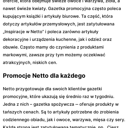
ofercie, która obejmuje świeże owoce i warzywa, zioła, a
nawet świeże kwiaty. Gazetka promocyjna często poleca
kupującym książki i artykuły biurowe. Ta część, która
dotyczy artykułów przemysłowych, jest zatytułowana
„Inspiracje w Netto” i poleca zarówno artykuły
dekoracyjne i urządzenia kuchenne, jak i odzież oraz
obuwie. Często mamy do czynienia z produktami
markowymi, zawsze przy tym możemy oczekiwać
atrakcyjnych, niskich cen.
Promocje Netto dla każdego
Netto przygotowuje dla swoich klientów gazetki
promocyjne, które ukazują się średnio raz w tygodniu.
Jedna z nich – gazetka spożywcza ‒ oferuje produkty w
tańszych cenach. Są to artykuły potrzebne do zrobienia
codziennego obiadu, jak i owoce, warzywa, mięsa czy sery.
Każda strona jest zatytułowana tematycznie, np. „Ciesz