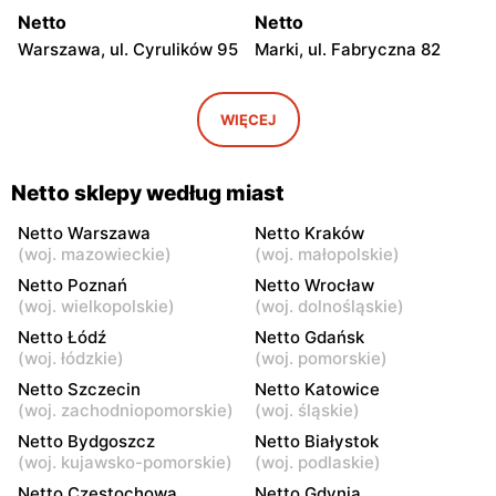
Netto
Netto
Warszawa, ul. Cyrulików 95
Marki, ul. Fabryczna 82
Netto
Netto
Warszawa, ul. Wisełki 6
Warszawa, ul. Mochtyńska
WIĘCEJ
101
Netto
Netto
Netto sklepy według miast
Warszawa, ul. Wał
Pruszków, ul. Poznańska 18
Miedzeszyński 69
Netto Warszawa
Netto Kraków
(
woj. mazowieckie
)
(
woj. małopolskie
)
Netto
Netto
Netto Poznań
Netto Wrocław
Łomianki, ul. Warszawska
Piaseczno, ul. Puławska 29
(
woj. wielkopolskie
)
(
woj. dolnośląskie
)
171
Netto Łódź
Netto Gdańsk
(
woj. łódzkie
)
(
woj. pomorskie
)
Netto
Netto
Netto Szczecin
Netto Katowice
Piaseczno, ul. Słowackiego
Legionowo, ul. Zygmunta
(
woj. zachodniopomorskie
)
(
woj. śląskie
)
20B
Krasińskiego 72
Netto Bydgoszcz
Netto Białystok
Netto
Netto
(
woj. kujawsko-pomorskie
)
(
woj. podlaskie
)
Nadarzyn, ul. Pruszkowska
Gołków, ul. Pułku IV Ułanów
Netto Częstochowa
Netto Gdynia