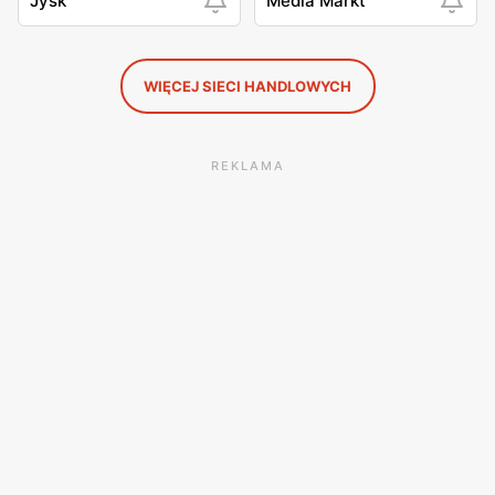
Jysk
Media Markt
WIĘCEJ SIECI HANDLOWYCH
REKLAMA