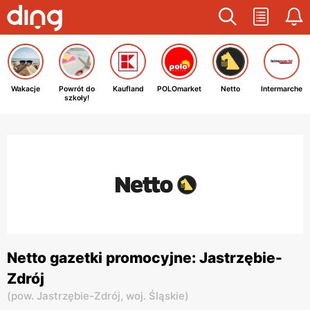
Wakacje
Powrót do
Kaufland
POLOmarket
Netto
Intermarche
szkoły!
Netto gazetki promocyjne: Jastrzębie-
Zdrój
(
pow. Jastrzębie-Zdrój,
woj. Śląskie
)