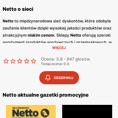
Netto o sieci
Netto
to międzynarodowa sieć dyskontów, która zdobyła
zaufanie klientów dzięki wysokiej jakości produktów oraz
atrakcyjnym
niskim cenom
. Sklepy
Netto
oferują szeroki
asortyment produktów spożywczych i przemysłowych, w
WIĘCEJ
tym świeże owoce i warzywa, pieczywo, nabiał, mięso oraz
artykuły codziennego użytku. Klienci cenią sobie bogaty
Ocena: 3.8 - 947 głosów
wybór oraz częste
promocje
, które umożliwiają
Twoja ocena: 0.0
oszczędności na zakupach. Jednym z kluczowych
elementów strategii marketingowej
Netto
są regularnie
OBSERWUJ
wydawane
gazetki promocyjne
.
Gazetki
te prezentują
najnowsze
promocje
, specjalne oferty oraz sezonowe
Netto aktualne gazetki promocyjne
wyprzedaże, dzięki czemu klienci mogą planować swoje
zakupy i korzystać z wyjątkowych okazji cenowych.
Publikacje te są dostępne zarówno w formie papierowej w