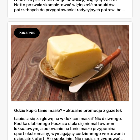
Netto pozwala skompletować większość produktów
potrzebnych do przygotowania tradycyjnych potraw, bez
konieczności odwiedzania kilku sklepów. W gazetkach
sezonowych pojawiają się zarówno klasyczne składniki,
jak i gotowe półprodukty, które realnie skracają czas
spędzony w kuchni. To rozwiązanie wygodne, ale też
PORADNIK
przewidywalne pod względem jakości i ceny.
Gdzie kupić tanie masło? - aktualne promocje z gazetek
Łapiesz się za głowę na widok cen masła? Nic dziwnego.
Kostka ulubionego tłuszczu stała się niemal towarem
luksusowym, a polowanie na tanie masło przypomina
sport ekstremalny, wymagający codziennego wertowania
dziesiątek ofert. Ale spokojnie. Nie musisz rezygnować z