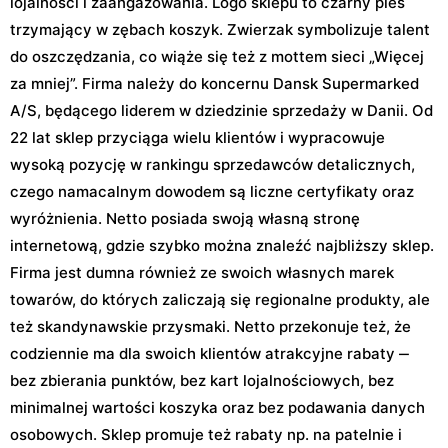
lojalności i zaangażowania. Logo sklepu to czarny pies
trzymający w zębach koszyk. Zwierzak symbolizuje talent
do oszczędzania, co wiąże się też z mottem sieci „Więcej
za mniej”. Firma należy do koncernu Dansk Supermarked
A/S, będącego liderem w dziedzinie sprzedaży w Danii. Od
22 lat sklep przyciąga wielu klientów i wypracowuje
wysoką pozycję w rankingu sprzedawców detalicznych,
czego namacalnym dowodem są liczne certyfikaty oraz
wyróżnienia. Netto posiada swoją własną stronę
internetową, gdzie szybko można znaleźć najbliższy sklep.
Firma jest dumna również ze swoich własnych marek
towarów, do których zaliczają się regionalne produkty, ale
też skandynawskie przysmaki. Netto przekonuje też, że
codziennie ma dla swoich klientów atrakcyjne rabaty ‒
bez zbierania punktów, bez kart lojalnościowych, bez
minimalnej wartości koszyka oraz bez podawania danych
osobowych. Sklep promuje też rabaty np. na patelnie i