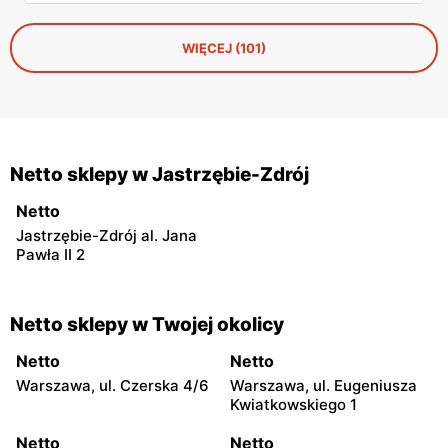
wszystko, co warto mieć w walizce, czeka w
promocyjnych cenach. I to jeszcze przed sezonem
urlopowym! Sprawdziliśmy, co konkretnie opłaca się teraz
WIĘCEJ (101)
wrzucić do koszyka i zabrać ze sobą na piasek, fale i…
gofry z budki.
Netto sklepy w Jastrzębie-Zdrój
Netto
Jastrzębie-Zdrój al. Jana
Pawła II 2
Netto sklepy w Twojej okolicy
Netto
Netto
Warszawa, ul. Czerska 4/6
Warszawa, ul. Eugeniusza
Kwiatkowskiego 1
Netto
Netto