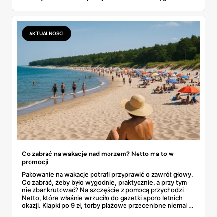
pysznych tostów. W tym artykule prześwietlimy oferty
największych sklepów, od Biedronki po Lidla, i
podpowiemy, jak skutecznie tropić okazje w gazetkach
promocyjnych. Koniec z przepłacaniem.
AKTUALNOŚCI
Co zabrać na wakacje nad morzem? Netto ma to w
promocji
Pakowanie na wakacje potrafi przyprawić o zawrót głowy.
Co zabrać, żeby było wygodnie, praktycznie, a przy tym
nie zbankrutować? Na szczęście z pomocą przychodzi
Netto, które właśnie wrzuciło do gazetki sporo letnich
okazji. Klapki po 9 zł, torby plażowe przecenione niemal o
połowę, wygodne szorty czy czapki z daszkiem —