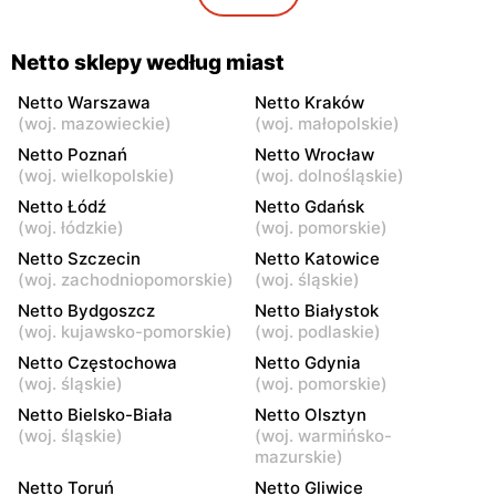
101
Netto
Netto
Netto sklepy według miast
Warszawa, ul. Wał
Pruszków, ul. Poznańska 18
Miedzeszyński 69
Netto Warszawa
Netto Kraków
(
woj. mazowieckie
)
(
woj. małopolskie
)
Netto
Netto
Netto Poznań
Netto Wrocław
Łomianki, ul. Warszawska
Piaseczno, ul. Puławska 29
(
woj. wielkopolskie
)
(
woj. dolnośląskie
)
171
Netto Łódź
Netto Gdańsk
(
woj. łódzkie
)
(
woj. pomorskie
)
Netto
Netto
Netto Szczecin
Netto Katowice
Piaseczno, ul. Słowackiego
Legionowo, ul. Zygmunta
(
woj. zachodniopomorskie
)
(
woj. śląskie
)
20B
Krasińskiego 72
Netto Bydgoszcz
Netto Białystok
Netto
Netto
(
woj. kujawsko-pomorskie
)
(
woj. podlaskie
)
Nadarzyn, ul. Pruszkowska
Gołków, ul. Pułku IV Ułanów
Netto Częstochowa
Netto Gdynia
70
1C
(
woj. śląskie
)
(
woj. pomorskie
)
Netto
Netto Bielsko-Biała
Netto
Netto Olsztyn
(
woj. śląskie
)
(
woj. warmińsko-
Legionowo, ul. Olszankowa
Brwinów, ul. Powstańców
mazurskie
)
56
Warszawy 2A
Netto Toruń
Netto Gliwice