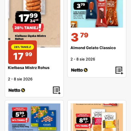
3
79
Almond Gelato Classico
28% TANIEJ!
17
99
2
-
8 sie 2026
Kiełbasa Mistrz Rohus
2
-
8 sie 2026