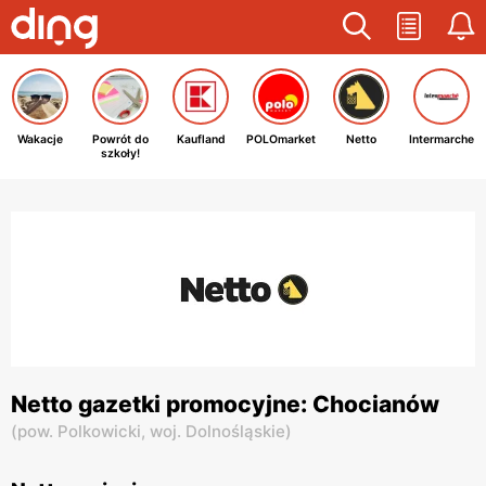
Wakacje
Powrót do
Kaufland
POLOmarket
Netto
Intermarche
szkoły!
Netto gazetki promocyjne: Chocianów
(
pow. Polkowicki,
woj. Dolnośląskie
)