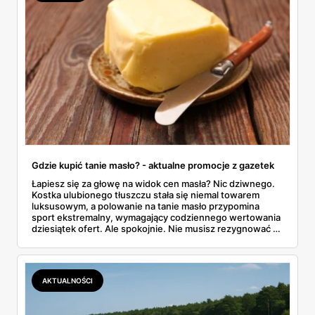
Gdzie kupić tanie masło? - aktualne promocje z gazetek
Łapiesz się za głowę na widok cen masła? Nic dziwnego.
Kostka ulubionego tłuszczu stała się niemal towarem
luksusowym, a polowanie na tanie masło przypomina
sport ekstremalny, wymagający codziennego wertowania
dziesiątek ofert. Ale spokojnie. Nie musisz rezygnować z
pysznych tostów. W tym artykule prześwietlimy oferty
największych sklepów, od Biedronki po Lidla, i
podpowiemy, jak skutecznie tropić okazje w gazetkach
promocyjnych. Koniec z przepłacaniem.
AKTUALNOŚCI