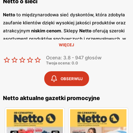
Netto o sieci
Netto
to międzynarodowa sieć dyskontów, która zdobyła
zaufanie klientów dzięki wysokiej jakości produktów oraz
atrakcyjnym
niskim cenom
. Sklepy
Netto
oferują szeroki
asortyment produktów spożywczych i przemysłowych, w
WIĘCEJ
tym świeże owoce i warzywa, pieczywo, nabiał, mięso oraz
artykuły codziennego użytku. Klienci cenią sobie bogaty
Ocena: 3.8 - 947 głosów
wybór oraz częste
promocje
, które umożliwiają
Twoja ocena: 0.0
oszczędności na zakupach. Jednym z kluczowych
elementów strategii marketingowej
Netto
są regularnie
OBSERWUJ
wydawane
gazetki promocyjne
.
Gazetki
te prezentują
najnowsze
promocje
, specjalne oferty oraz sezonowe
Netto aktualne gazetki promocyjne
wyprzedaże, dzięki czemu klienci mogą planować swoje
zakupy i korzystać z wyjątkowych okazji cenowych.
Publikacje te są dostępne zarówno w formie papierowej w
sklepach, jak i online, co umożliwia łatwy dostęp do