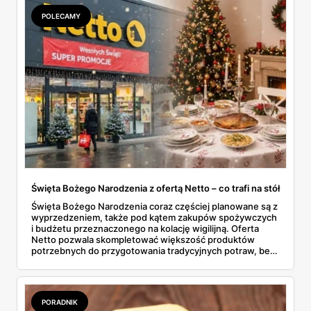
POLECAMY
Święta Bożego Narodzenia z ofertą Netto – co trafi na stół
Święta Bożego Narodzenia coraz częściej planowane są z
wyprzedzeniem, także pod kątem zakupów spożywczych
i budżetu przeznaczonego na kolację wigilijną. Oferta
Netto pozwala skompletować większość produktów
potrzebnych do przygotowania tradycyjnych potraw, bez
konieczności odwiedzania kilku sklepów. W gazetkach
sezonowych pojawiają się zarówno klasyczne składniki,
jak i gotowe półprodukty, które realnie skracają czas
spędzony w kuchni. To rozwiązanie wygodne, ale też
PORADNIK
przewidywalne pod względem jakości i ceny.