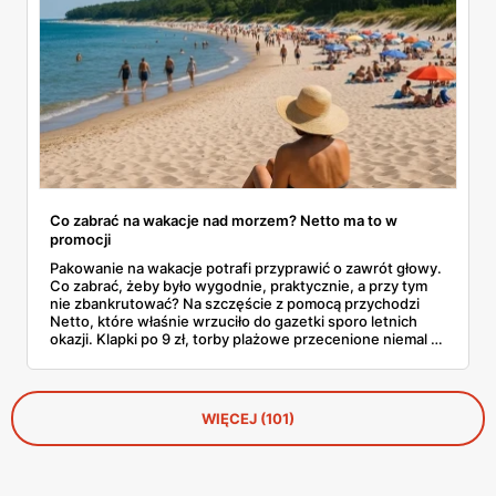
Co zabrać na wakacje nad morzem? Netto ma to w
promocji
Pakowanie na wakacje potrafi przyprawić o zawrót głowy.
Co zabrać, żeby było wygodnie, praktycznie, a przy tym
nie zbankrutować? Na szczęście z pomocą przychodzi
Netto, które właśnie wrzuciło do gazetki sporo letnich
okazji. Klapki po 9 zł, torby plażowe przecenione niemal o
połowę, wygodne szorty czy czapki z daszkiem —
wszystko, co warto mieć w walizce, czeka w
promocyjnych cenach. I to jeszcze przed sezonem
urlopowym! Sprawdziliśmy, co konkretnie opłaca się teraz
WIĘCEJ (101)
wrzucić do koszyka i zabrać ze sobą na piasek, fale i…
gofry z budki.