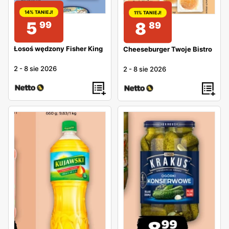
14% TANIEJ!
11% TANIEJ!
5
8
99
89
Łosoś wędzony Fisher King
Cheeseburger Twoje Bistro
2
-
8 sie 2026
2
-
8 sie 2026