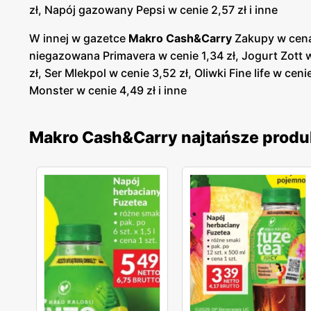
zł, Napój gazowany Pepsi w cenie 2,57 zł i inne
W innej w gazetce
Makro Cash&Carry
Zakupy w cena
niegazowana Primavera w cenie 1,34 zł, Jogurt Zott w
zł, Ser Mlekpol w cenie 3,52 zł, Oliwki Fine life w c
Monster w cenie 4,49 zł i inne
Makro Cash&Carry najtańsze produ