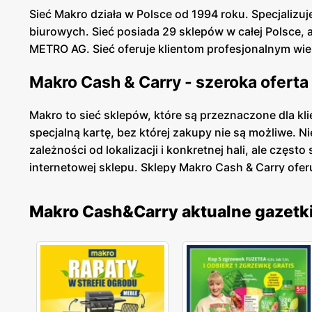
Sieć Makro działa w Polsce od 1994 roku. Specjalizuje
biurowych. Sieć posiada 29 sklepów w całej Polsce, 
METRO AG. Sieć oferuje klientom profesjonalnym wi
Makro Cash & Carry - szeroka oferta
Makro to sieć sklepów, które są przeznaczone dla k
specjalną kartę, bez której zakupy nie są możliwe. N
zależności od lokalizacji i konkretnej hali, ale czę
internetowej sklepu. Sklepy Makro Cash & Carry ofer
spożywczych i biurowych po artykuły przemysłowe i 
Dodatkowo, sklepy Makro oferują duże rabaty przy 
Makro Cash&Carry aktualne gazetk
Makro Cash & Carry - gazetka promoc
Sieć Makro jest znana ze swojej gazetki promocyjnej
zaopatrzenie się we wszystkie niezbędne produkty,
doskonałych ofert, więc upewnij się, że sprawdzisz