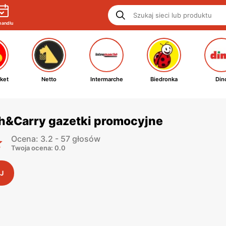
handlu
ket
Netto
Intermarche
Biedronka
Din
h&Carry gazetki promocyjne
Ocena: 3.2 - 57 głosów
Twoja ocena: 0.0
J