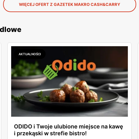
WIĘCEJ OFERT Z GAZETEK MAKRO CASH&CARRY
ndlowe
AKTUALNOŚCI
ODIDO i Twoje ulubione miejsce na kawę
i przekąski w strefie bistro!