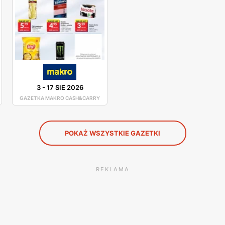
 można dokonać zakupów bez wychodzenia z domu. Jest to 
wymi korytarzami. Strona działa 24 godziny na terenie cał
ualnego koszyka i dokonaniu bezpiecznej płatności online,
3
-
17 SIE 2026
GAZETKA MAKRO CASH&CARRY
POKAŻ WSZYSTKIE GAZETKI
REKLAMA