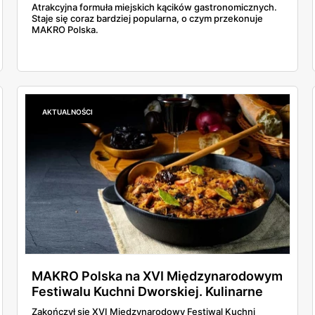
Atrakcyjna formuła miejskich kącików gastronomicznych.
Staje się coraz bardziej popularna, o czym przekonuje
MAKRO Polska.
AKTUALNOŚCI
MAKRO Polska na XVI Międzynarodowym
Festiwalu Kuchni Dworskiej. Kulinarne
doznania na najwyższym poziomie!
Zakończył się XVI Międzynarodowy Festiwal Kuchni