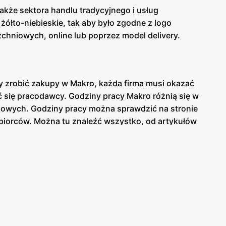
 także sektora handlu tradycyjnego i usług
żółto-niebieskie, tak aby było zgodne z logo
hniowych, online lub poprzez model delivery.
y zrobić zakupy w Makro, każda firma musi okazać
yć się pracodawcy. Godziny pracy Makro różnią się w
andlowych. Godziny pracy można sprawdzić na stronie
iębiorców. Można tu znaleźć wszystko, od artykułów
wszystkich Twoich potrzeb biznesowych.
eniądze, zaopatrując się w niezbędne produkty.
żywcze i przemysłowe. Jest to świetny sposób na
 pieniędzy. Obecna gazetka promocyjna jest pełna
ine Makro Cash & Carry zbudowało sklep