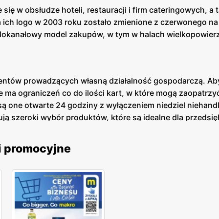
 się w obsłudze hoteli, restauracji i firm cateringowych, a
a ich logo w 2003 roku zostało zmienione z czerwonego na 
elokanałowy model zakupów, w tym w halach wielkopowierzc
lientów prowadzących własną działalność gospodarczą. Ab
ie ma ograniczeń co do ilości kart, w które mogą zaopatrz
sto są one otwarte 24 godziny z wyłączeniem niedziel nieh
ują szeroki wybór produktów, które są idealne dla przeds
meble. To sprawia, że jest to idealny one-stop-shop dla 
zakupach hurtowych, dzięki czemu możesz zaoszczędzić pi
i promocyjne
yjna i zakupy online
, w której oferuje jedne z najlepszych cen na artykuły spo
 a w dłuższej perspektywie może pomóc zaoszczędzić sporo
 ją przed pójściem na zakupy. Dla miłośników zakupów onl