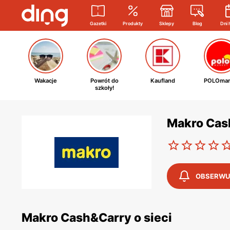
Gazetki
Produkty
Sklepy
Blog
Dni 
Wakacje
Powrót do
Kaufland
POLOmar
szkoły!
Makro Cas
OBSERWU
Makro Cash&Carry o sieci