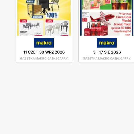
internetowy. Za pośrednictwem sklepy online Makro
nie lubią stać w kolejkach i chodzić między sklepo
zakupów. Po wybraniu produktów, dodaniu ich do wirt
przesyłką. Życzymy udanych zakupów!
11 CZE
-
30 WRZ 2026
3
-
17 SIE 2026
GAZETKA MAKRO CASH&CARRY
GAZETKA MAKRO CASH&CARRY