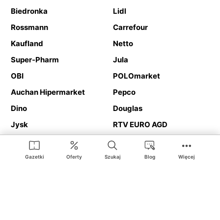
Biedronka
Lidl
Rossmann
Carrefour
Kaufland
Netto
Super-Pharm
Jula
OBI
POLOmarket
Auchan Hipermarket
Pepco
Dino
Douglas
Jysk
RTV EURO AGD
Action
Media Expert
Deichmann
Media Markt
Gazetki
Oferty
Szukaj
Blog
Więcej
Ding.pl to serwis internetowy prezentujący
gazetki promocyjne
oraz
katalogi
sklepów i dużych sieci handlowych. Dzięki
geolokalizacji otrzymasz przede wszystkim oferty sklepów, z
Twojego bliskiego otoczenia. Dodatkowo na stronie znajdziesz
adresy sklepów, więc w trakcie podróży bez problemu trafisz do