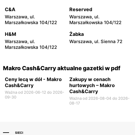
C&A
Reserved
Warszawa, ul.
Warszawa, ul.
Marszałkowska 104/122
Marszałkowska 104/122
H&M
Żabka
Warszawa, ul.
Warszawa, ul. Sienna 72
Marszałkowska 104/122
Makro Cash&Carry aktualne gazetki w pdf
Ceny lecą w dół - Makro
Zakupy w cenach
Cash&Carry
hurtowych – Makro
Cash&Carry
Ważna od 2026-06-12 do 2026-
09-30
Ważna od 2026-08-04 do 2026-
08-17
SIECI