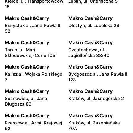
Kielce, ul. Transportowców
Lublin, ul. Chemiczna 5
15
Makro Cash&Carry
Makro Cash&Carry
Białystok al. Jana Pawła II
Olsztyn, ul. Lubelska 26
92
Makro Cash&Carry
Makro Cash&Carry
Toruń, ul. Marii
Częstochowa, ul.
Skłodowskiej-Curie 105
Jagiellońska 38/40
Makro Cash&Carry
Makro Cash&Carry
Kalisz al. Wojska Polskiego
Bydgoszcz al. Jana Pawła II
7
123
Makro Cash&Carry
Makro Cash&Carry
Sosnowiec, ul. Jana
Kraków, ul. Jasnogórska 2
Długosza 80
Makro Cash&Carry
Makro Cash&Carry
Rzeszów al. Armii Krajowej
Kraków, ul. Zakopiańska
92
70A