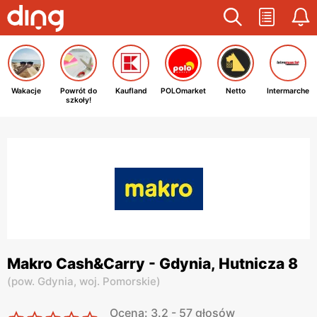
Wakacje
Powrót do
Kaufland
POLOmarket
Netto
Intermarche
szkoły!
Makro Cash&Carry - Gdynia, Hutnicza 8
(
pow. Gdynia,
woj. Pomorskie
)
Ocena: 3.2 - 57 głosów