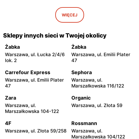
Makro Cash&Carry
Makro Cash&Carry
Katowice, ul. Józefa
Zabrze, ul. Wojciecha
WIĘCEJ
Pukowca 25
Korfantego 17
Makro Cash&Carry
Makro Cash&Carry
Sklepy innych sieci w Twojej okolicy
Opole, ul. Partyzancka 84
Przejazdowo, ul. Główna 6
Żabka
Żabka
Makro Cash&Carry
Makro Cash&Carry
Warszawa, ul. Łucka 2/4/6
Warszawa, ul. Emilii Plater
Poznań al. Solidarności 51
Rybnik, ul. Żorska 60
lok. 2
47
Makro Cash&Carry
Makro Cash&Carry
Carrefour Express
Sephora
Bielsko-Biała al. Gen.
Kobierzyce, ul. Tyniecka 3
Warszawa, ul. Emilii Plater
Warszawa, ul.
Władysława Andersa 545
47
Marszałkowska 116/122
Makro Cash&Carry
Makro Cash&Carry
Zara
Organic
Słupsk, ul. Jana Kilińskiego
Zielona Góra, ul. Gorzowska
Warszawa, ul.
Warszawa, ul. Złota 59
26
2
Marszałkowska 104-122
Makro Cash&Carry
Makro Cash&Carry
4F
Rossmann
Koszalin, ul. Syrenki 1
Szczecin, ul. Południowa 35
Warszawa, ul. Złota 59/258
Warszawa, ul.
Marszałkowska 104/122