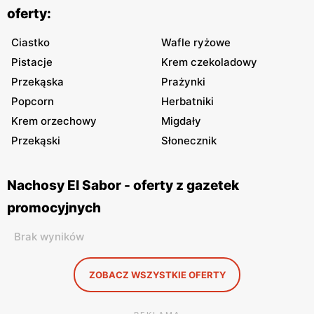
oferty:
Ciastko
Wafle ryżowe
Pistacje
Krem czekoladowy
Przekąska
Prażynki
Popcorn
Herbatniki
Krem orzechowy
Migdały
Przekąski
Słonecznik
Nachosy El Sabor - oferty z gazetek
promocyjnych
Brak wyników
ZOBACZ WSZYSTKIE OFERTY