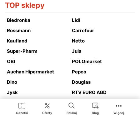
TOP sklepy
Biedronka
Lidl
Rossmann
Carrefour
Kaufland
Netto
Super-Pharm
Jula
OBI
POLOmarket
Auchan Hipermarket
Pepco
Dino
Douglas
Jysk
RTV EURO AGD
Action
Media Expert
Deichmann
Media Markt
Gazetki
Oferty
Szukaj
Blog
Więcej
Ding.pl to serwis internetowy prezentujący
gazetki promocyjne
oraz
katalogi
sklepów i dużych sieci handlowych. Dzięki