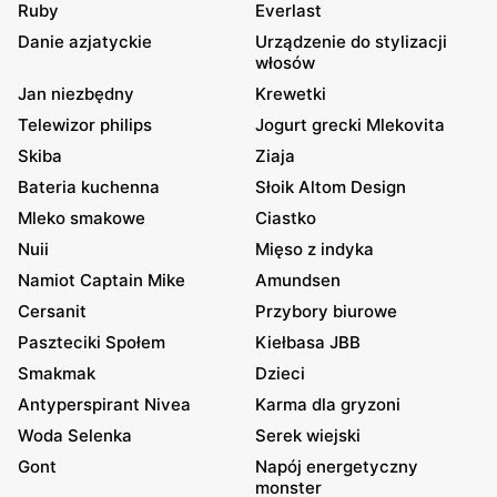
Ruby
Everlast
Danie azjatyckie
Urządzenie do stylizacji
włosów
Jan niezbędny
Krewetki
Telewizor philips
Jogurt grecki Mlekovita
Skiba
Ziaja
Bateria kuchenna
Słoik Altom Design
Mleko smakowe
Ciastko
Nuii
Mięso z indyka
Namiot Captain Mike
Amundsen
Cersanit
Przybory biurowe
Paszteciki Społem
Kiełbasa JBB
Smakmak
Dzieci
Antyperspirant Nivea
Karma dla gryzoni
Woda Selenka
Serek wiejski
Gont
Napój energetyczny
monster