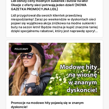
Lidl obniży ceny modnych sukienek i butów na lato!
Okazje z oferty sieci potrwają jeden dzień! [NOWA
GAZETKA PROMOCYJNA LIDL]
Lidl przygotował dla swoich klientek prawdziwą
niespodziankę! Zaraz po weekendzie w dyskontach sieci
pojawi się wyjątkowa akcja zniżkowa na modne sukienki i
buty na sezon letni! Będzie można je kupić znacznie taniej
dzięki specjalnemu rabatowi, który jest naprawdę spory!
Dowiedz się, kiedy startuje oferta promocyjna i przekonaj
się, jak wyglądają przecenione rzeczy.
POLECAMY
Promocje na modowe hity pojawią się w znanym
dyskoncie!