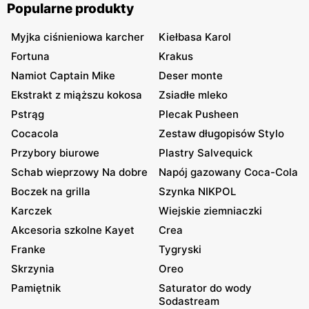
Popularne produkty
Myjka ciśnieniowa karcher
Kiełbasa Karol
Fortuna
Krakus
Namiot Captain Mike
Deser monte
Ekstrakt z miąższu kokosa
Zsiadłe mleko
Pstrąg
Plecak Pusheen
Cocacola
Zestaw długopisów Stylo
Przybory biurowe
Plastry Salvequick
Schab wieprzowy Na dobre
Napój gazowany Coca-Cola
Boczek na grilla
Szynka NIKPOL
Karczek
Wiejskie ziemniaczki
Akcesoria szkolne Kayet
Crea
Franke
Tygryski
Skrzynia
Oreo
Pamiętnik
Saturator do wody
Sodastream