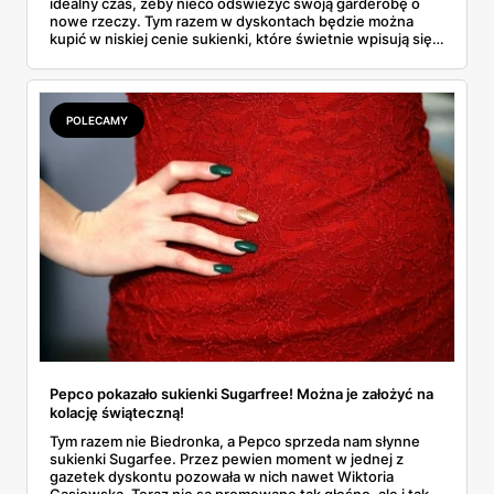
idealny czas, żeby nieco odświeżyć swoją garderobę o
nowe rzeczy. Tym razem w dyskontach będzie można
kupić w niskiej cenie sukienki, które świetnie wpisują się
w aktualne trendy. Musisz wiedzieć, że zostały objęte
wyjątkową akcją zniżkową, która nie potrwa długo!
Dowiedz się więcej!
POLECAMY
Pepco pokazało sukienki Sugarfree! Można je założyć na
kolację świąteczną!
Tym razem nie Biedronka, a Pepco sprzeda nam słynne
sukienki Sugarfee. Przez pewien moment w jednej z
gazetek dyskontu pozowała w nich nawet Wiktoria
Gąsiewska. Teraz nie są promowane tak głośno, ale i tak