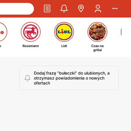
o
Rossmann
Lidl
Czas na
Ta
grilla!
kosm
Dodaj frazę "bułeczki" do ulubionych, a
otrzymasz powiadomienia o nowych
ofertach