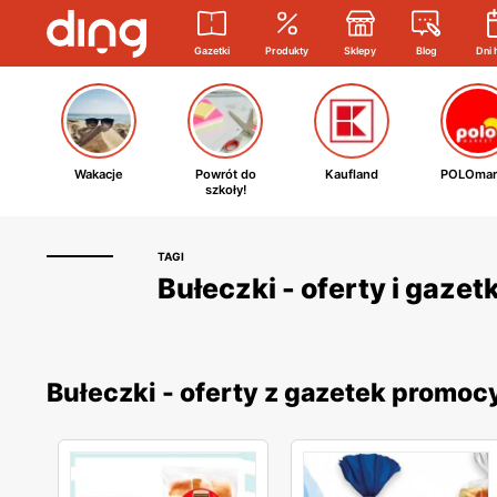
Gazetki
Produkty
Sklepy
Blog
Dni 
Wakacje
Powrót do
Kaufland
POLOmar
szkoły!
TAGI
Bułeczki - oferty i gaze
Bułeczki - oferty z gazetek promoc