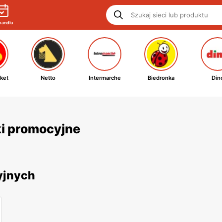
handlu
ket
Netto
Intermarche
Biedronka
Din
tki promocyjne
yjnych