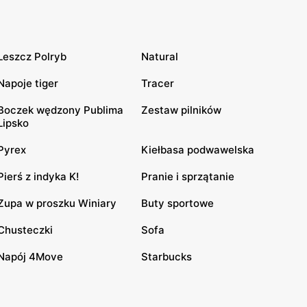
Leszcz Polryb
Natural
Napoje tiger
Tracer
Boczek wędzony Publima
Zestaw pilników
Lipsko
Pyrex
Kiełbasa podwawelska
Pierś z indyka K!
Pranie i sprzątanie
Zupa w proszku Winiary
Buty sportowe
Chusteczki
Sofa
Napój 4Move
Starbucks