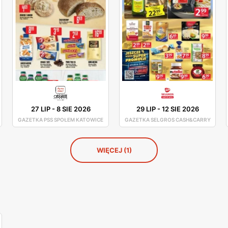
27 LIP
-
8 SIE 2026
29 LIP
-
12 SIE 2026
GAZETKA PSS SPOŁEM KATOWICE
GAZETKA SELGROS CASH&CARRY
WIĘCEJ (1)