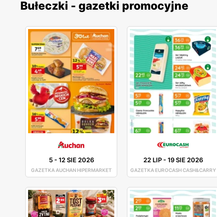
Bułeczki - gazetki promocyjne
5
-
12 SIE 2026
22 LIP
-
19 SIE 2026
GAZETKA AUCHAN HIPERMARKET
GAZETKA EUROCASH CASH&CARRY