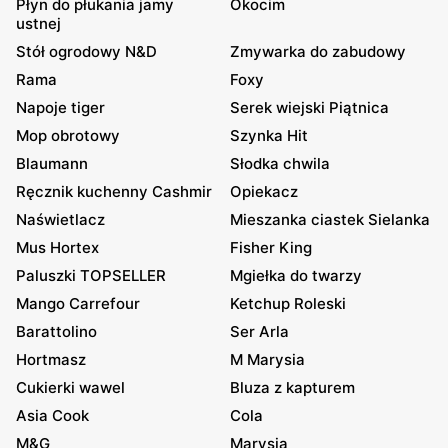
Płyn do płukania jamy
Okocim
ustnej
Stół ogrodowy N&D
Zmywarka do zabudowy
Rama
Foxy
Napoje tiger
Serek wiejski Piątnica
Mop obrotowy
Szynka Hit
Blaumann
Słodka chwila
Ręcznik kuchenny Cashmir
Opiekacz
Naświetlacz
Mieszanka ciastek Sielanka
Mus Hortex
Fisher King
Paluszki TOPSELLER
Mgiełka do twarzy
Mango Carrefour
Ketchup Roleski
Barattolino
Ser Arla
Hortmasz
M Marysia
Cukierki wawel
Bluza z kapturem
Asia Cook
Cola
M&G
Marysia