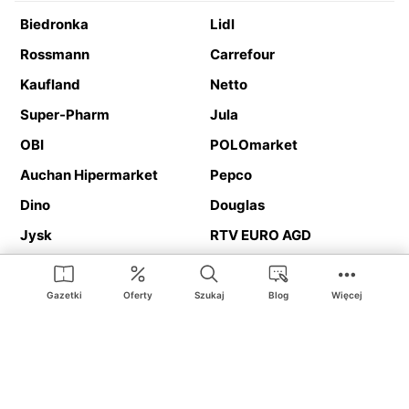
Biedronka
Lidl
Rossmann
Carrefour
Kaufland
Netto
Super-Pharm
Jula
OBI
POLOmarket
Auchan Hipermarket
Pepco
Dino
Douglas
Jysk
RTV EURO AGD
Action
Media Expert
Deichmann
Media Markt
Gazetki
Oferty
Szukaj
Blog
Więcej
Ding.pl to serwis internetowy prezentujący
gazetki promocyjne
oraz
katalogi
sklepów i dużych sieci handlowych. Dzięki
geolokalizacji otrzymasz przede wszystkim oferty sklepów, z
Twojego bliskiego otoczenia. Dodatkowo na stronie znajdziesz
adresy sklepów, więc w trakcie podróży bez problemu trafisz do