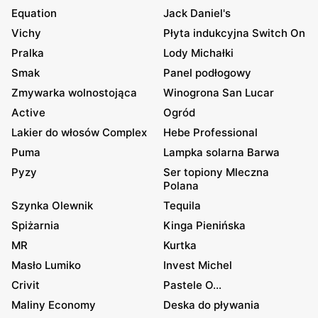
Equation
Jack Daniel's
Vichy
Płyta indukcyjna Switch On
Pralka
Lody Michałki
Smak
Panel podłogowy
Zmywarka wolnostojąca
Winogrona San Lucar
Active
Ogród
Lakier do włosów Complex
Hebe Professional
Puma
Lampka solarna Barwa
Pyzy
Ser topiony Mleczna
Polana
Szynka Olewnik
Tequila
Spiżarnia
Kinga Pienińska
MR
Kurtka
Masło Lumiko
Invest Michel
Crivit
Pastele O...
Maliny Economy
Deska do pływania