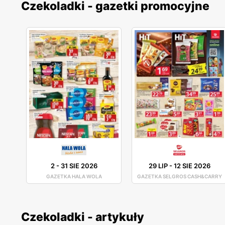
Czekoladki - gazetki promocyjne
2
-
31 SIE 2026
29 LIP
-
12 SIE 2026
GAZETKA HALA WOLA
GAZETKA SELGROS CASH&CARRY
Czekoladki - artykuły