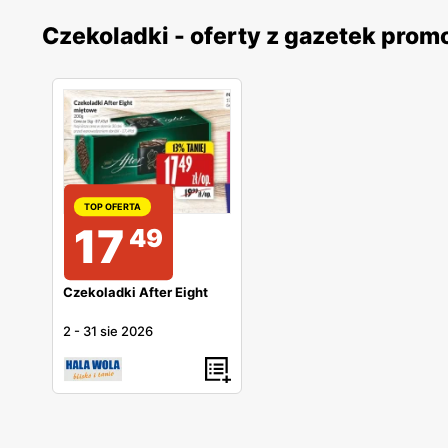
Czekoladki - oferty z gazetek pro
TOP OFERTA
17
49
Czekoladki After Eight
2
-
31 sie 2026