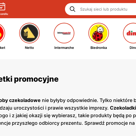
handlu
ket
Netto
Intermarche
Biedronka
Din
zetki promocyjne
oby czekoladowe
nie byłyby odpowiednie. Tylko niektóre
odzaju uroczystości i prawie wszystkie imprezy.
Czekoladk
 i z jakiej okazji się wybierasz, takie produkty będą po 
encje przyszłego odbiorcy prezentu. Sprawdź promocje na