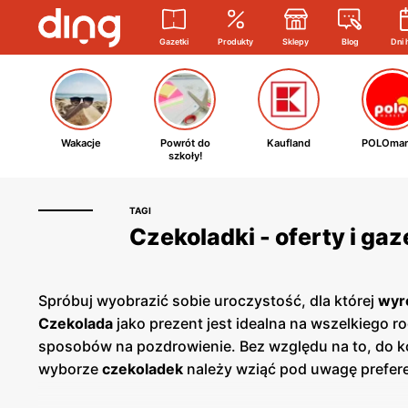
Gazetki
Produkty
Sklepy
Blog
Dni 
Wakacje
Powrót do
Kaufland
POLOmar
szkoły!
TAGI
Czekoladki - oferty i ga
Spróbuj wyobrazić sobie uroczystość, dla której
wyr
Czekolada
jako prezent jest idealna na wszelkiego r
sposobów na pozdrowienie. Bez względu na to, do kogo
wyborze
czekoladek
należy wziąć pod uwagę prefer