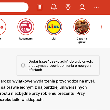
o
Rossmann
Lidl
Czas na
Ta
grilla!
kosm
Dodaj frazę "czekoladki" do ulubionych,
a otrzymasz powiadomienia o nowych
ofertach
 bardzo wyjątkowe wydarzenia przychodzą na myśl.
i
są prawie jednym z najbardziej uniwersalnych
prostu niezbędne przy robieniu prezentu. Przy
czekoladki
w sklepach.