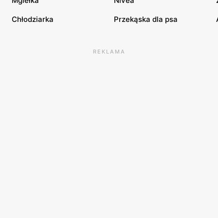
Mgiełka
Nivea
Chłodziarka
Przekąska dla psa
REKLAMA