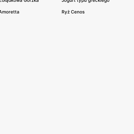
Żołądkowa Gorzka
Jogurt typu greckiego
Amoretta
Ryż Cenos