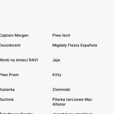
Captain Morgan
Piwo lech
Dezodorant
Migdały Fiesta Española
Worki na śmieci RAVI
Jaja
Piwo Prem
Kitty
Kosiarka
Ziemniaki
Kuchnia
Pilarka tarczowa Mac
Allister