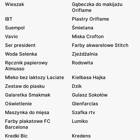
Wieszak
Gąbeczka do makijażu
Oriflame
IBT
Plastry Oriflame
Suempol
Śmietana
Vavio
Miska Crofton
Ser president
Farby akwarelowe Stitch
Woda Selenka
Zjeżdżalnia
Ręcznik papierowy
Rodowita
Almusso
Mleko bez laktozy Łaciate
Kiełbasa Hajka
Zestaw do piasku
Dzik
Galaretka Smakmak
Gulasz Sokołów
Oświetlenie
Glenfarclas
Maszynka do mięsa
Szafka rtv
Farby plakatowe FC
Lumiko
Barcelona
Kredki Bic
Kredens