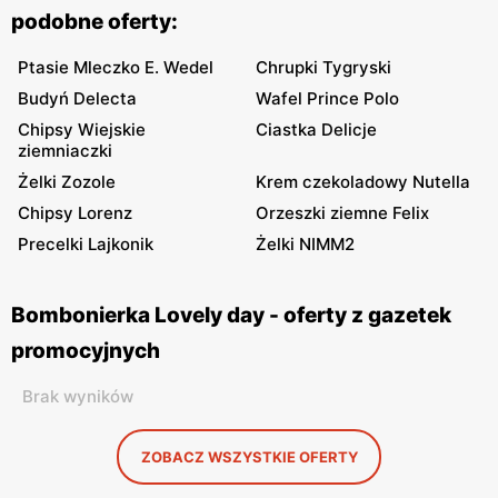
podobne oferty:
Ptasie Mleczko E. Wedel
Chrupki Tygryski
Budyń Delecta
Wafel Prince Polo
Chipsy Wiejskie
Ciastka Delicje
ziemniaczki
Żelki Zozole
Krem czekoladowy Nutella
Chipsy Lorenz
Orzeszki ziemne Felix
Precelki Lajkonik
Żelki NIMM2
Bombonierka Lovely day - oferty z gazetek
promocyjnych
Brak wyników
ZOBACZ WSZYSTKIE OFERTY