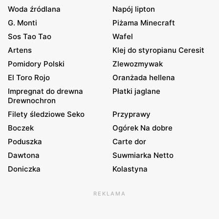
Woda źródlana
Napój lipton
G. Monti
Piżama Minecraft
Sos Tao Tao
Wafel
Artens
Klej do styropianu Ceresit
Pomidory Polski
Zlewozmywak
El Toro Rojo
Oranżada hellena
Impregnat do drewna
Płatki jaglane
Drewnochron
Filety śledziowe Seko
Przyprawy
Boczek
Ogórek Na dobre
Poduszka
Carte dor
Dawtona
Suwmiarka Netto
Doniczka
Kolastyna
REKLAMA