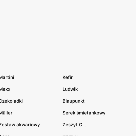
Martini
Kefir
Mexx
Ludwik
Czekoladki
Blaupunkt
Müller
Serek śmietankowy
Zestaw akwariowy
Zeszyt O...