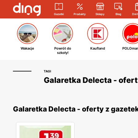
Gazetki
Produkty
Sklepy
Blog
Dni 
Wakacje
Powrót do
Kaufland
POLOmar
szkoły!
TAGI
Galaretka Delecta - ofer
Galaretka Delecta - oferty z gazet