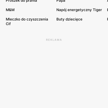
Proszek do prania
Papa
M&M
Napój energetyczny Tiger
Mleczko do czyszczenia
Buty dziecięce
Cif
REKLAMA