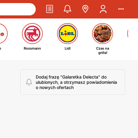
o
Rossmann
Lidl
Czas na
Ta
grilla!
kosm
Dodaj frazę "Galaretka Delecta" do
ulubionych, a otrzymasz powiadomienia
o nowych ofertach