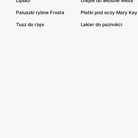
Lipsko
Olejek do włosów Wella
Paluszki rybne Frosta
Płatki pod oczy Mary Kay
Tusz do rzęs
Lakier do paznokci