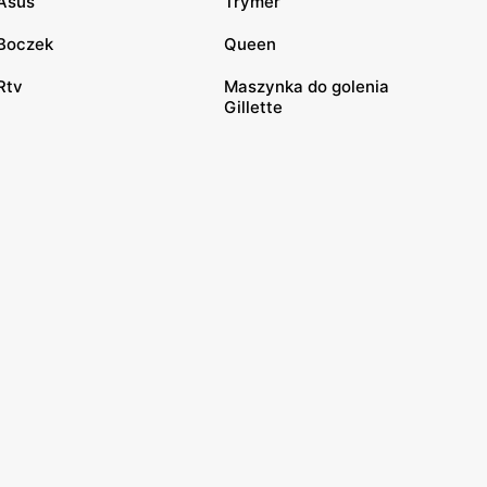
Asus
Trymer
Boczek
Queen
Rtv
Maszynka do golenia
Gillette