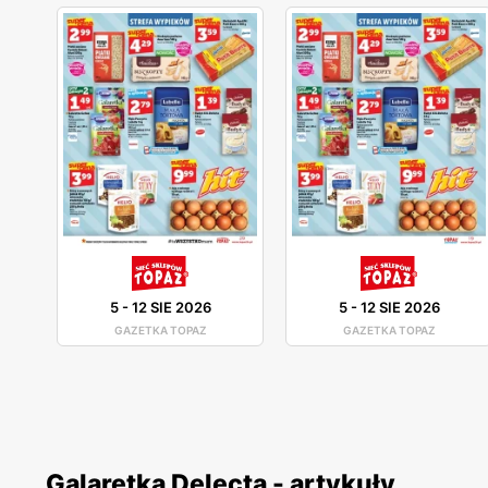
5
-
12 SIE 2026
5
-
12 SIE 2026
GAZETKA TOPAZ
GAZETKA TOPAZ
Galaretka Delecta - artykuły