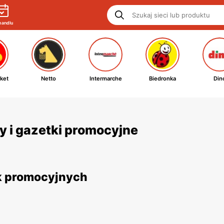
handlu
ket
Netto
Intermarche
Biedronka
Din
ty i gazetki promocyjne
ek promocyjnych