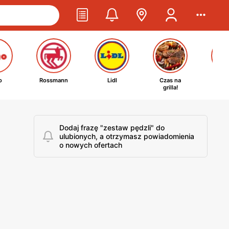
o
Rossmann
Lidl
Czas na
Ta
grilla!
kosm
Dodaj frazę "zestaw pędzli" do
ulubionych, a otrzymasz powiadomienia
o nowych ofertach