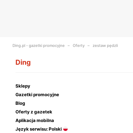
Ding.pl - gazetki promocyjne
Oferty
zestaw pędzli
Ding
Sklepy
Gazetki promocyjne
Blog
Oferty z gazetek
Aplikacja mobilna
Język serwisu: Polski