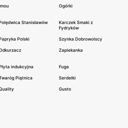
Imou
Ogórki
Polędwica Stanisławów
Karczek Smaki z
Fydryków
Papryka Polski
Szynka Dobrowolscy
Odkurzacz
Zapiekanka
Płyta indukcyjna
Fuga
Twaróg Piątnica
Serdelki
Quality
Gusto