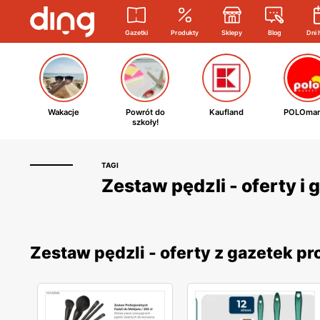
Gazetki
Produkty
Sklepy
Blog
Dni 
Wakacje
Powrót do
Kaufland
POLOmar
szkoły!
TAGI
Zestaw pędzli - oferty i
Zestaw pędzli - oferty z gazetek 