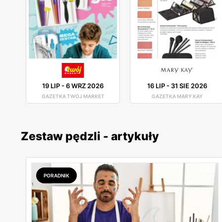
19 LIP
-
6 WRZ 2026
16 LIP
-
31 SIE 2026
GAZETKA TWÓJ MARKET
GAZETKA MARY KAY
Zestaw pędzli - artykuły
PORADNIK