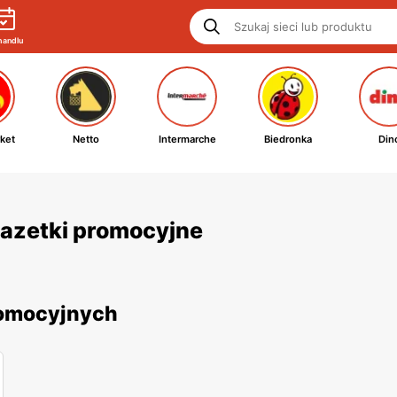
handlu
ket
Netto
Intermarche
Biedronka
Din
 gazetki promocyjne
promocyjnych