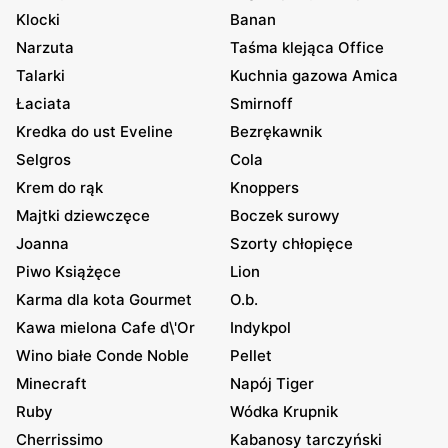
Klocki
Banan
Narzuta
Taśma klejąca Office
Talarki
Kuchnia gazowa Amica
Łaciata
Smirnoff
Kredka do ust Eveline
Bezrękawnik
Selgros
Cola
Krem do rąk
Knoppers
Majtki dziewczęce
Boczek surowy
Joanna
Szorty chłopięce
Piwo Książęce
Lion
Karma dla kota Gourmet
O.b.
Kawa mielona Cafe d\'Or
Indykpol
Wino białe Conde Noble
Pellet
Minecraft
Napój Tiger
Ruby
Wódka Krupnik
Cherrissimo
Kabanosy tarczyński