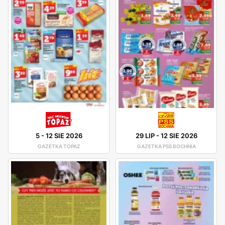
5
-
12 SIE 2026
29 LIP
-
12 SIE 2026
GAZETKA TOPAZ
GAZETKA PSS BOCHNIA