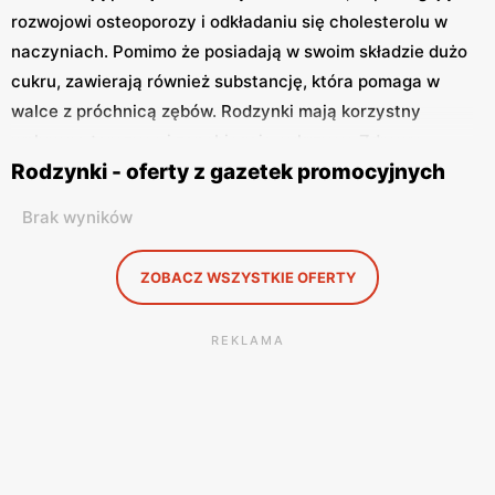
rozwojowi osteoporozy i odkładaniu się cholesterolu w
naczyniach. Pomimo że posiadają w swoim składzie dużo
cukru, zawierają również substancję, która pomaga w
walce z próchnicą zębów. Rodzynki mają korzystny
wpływ na tarczycę i zapobiegają cukrzycy. Zdrowy
Rodzynki - oferty z gazetek promocyjnych
cukier zawarty w rodzynkach stanowi cenne źródło
energii dla sportowców i amatorów podczas treningów.
Brak wyników
Rodzynki mogą stanowić przekąskę w ciągu dnia, o wiele
zdrowszą niż cukierki. Często spotyka się je w ciastach i
ZOBACZ WSZYSTKIE OFERTY
deserach. Placek drożdżowy i sernik z rodzynkami to
przysmaki wielu z nas. Dobrze kupić rodzynki w
REKLAMA
najlepszych punktach i w atrakcyjnej cenie. Pomocne w
znalezieniu takich miejsc są gazetki promocyjne, które
trzeba przeglądać na bieżąco!