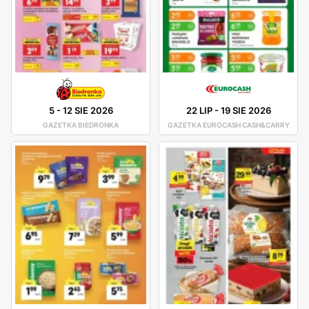
5
-
12 SIE 2026
22 LIP
-
19 SIE 2026
GAZETKA BIEDRONKA
GAZETKA EUROCASH CASH&CARRY