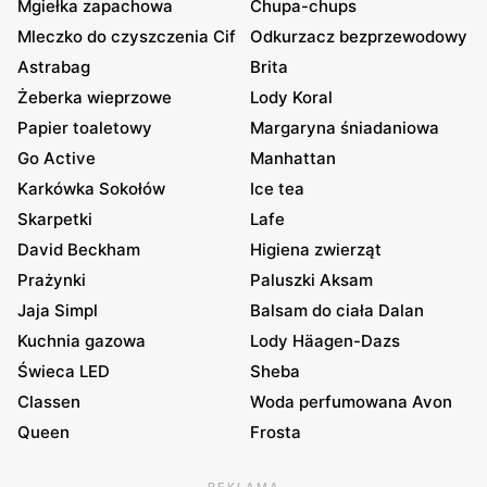
Mgiełka zapachowa
Chupa-chups
Mleczko do czyszczenia Cif
Odkurzacz bezprzewodowy
Astrabag
Brita
Żeberka wieprzowe
Lody Koral
Papier toaletowy
Margaryna śniadaniowa
Go Active
Manhattan
Karkówka Sokołów
Ice tea
Skarpetki
Lafe
David Beckham
Higiena zwierząt
Prażynki
Paluszki Aksam
Jaja Simpl
Balsam do ciała Dalan
Kuchnia gazowa
Lody Häagen-Dazs
Świeca LED
Sheba
Classen
Woda perfumowana Avon
Queen
Frosta