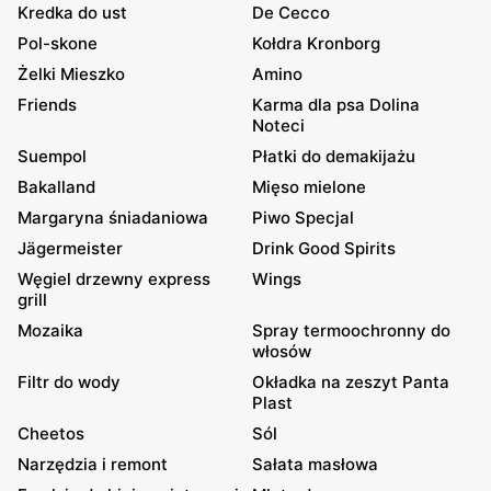
Kredka do ust
De Cecco
Pol-skone
Kołdra Kronborg
Żelki Mieszko
Amino
Friends
Karma dla psa Dolina
Noteci
Suempol
Płatki do demakijażu
Bakalland
Mięso mielone
Margaryna śniadaniowa
Piwo Specjal
Jägermeister
Drink Good Spirits
Węgiel drzewny express
Wings
grill
Mozaika
Spray termoochronny do
włosów
Filtr do wody
Okładka na zeszyt Panta
Plast
Cheetos
Sól
Narzędzia i remont
Sałata masłowa