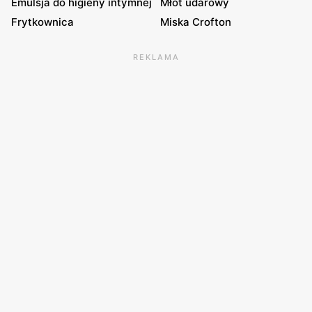
Emulsja do higieny intymnej
Młot udarowy
Frytkownica
Miska Crofton
REKLAMA