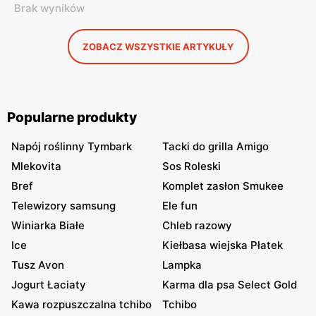
Brak wyników
ZOBACZ WSZYSTKIE ARTYKUŁY
Popularne produkty
Napój roślinny Tymbark
Tacki do grilla Amigo
Mlekovita
Sos Roleski
Bref
Komplet zasłon Smukee
Telewizory samsung
Ele fun
Winiarka Białe
Chleb razowy
Ice
Kiełbasa wiejska Płatek
Tusz Avon
Lampka
Jogurt Łaciaty
Karma dla psa Select Gold
Kawa rozpuszczalna tchibo
Tchibo