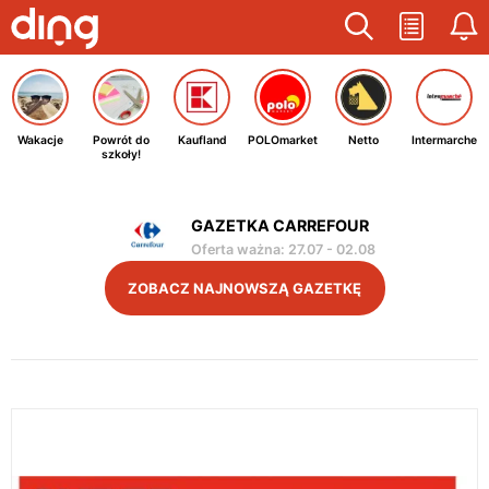
Wakacje
Powrót do
Kaufland
POLOmarket
Netto
Intermarche
szkoły!
GAZETKA CARREFOUR
Oferta ważna
:
27.07
-
02.08
ZOBACZ NAJNOWSZĄ GAZETKĘ