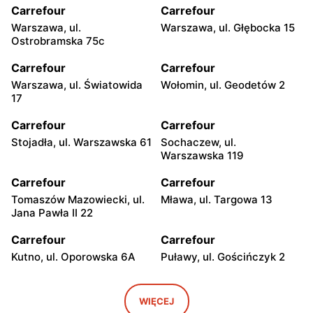
Carrefour
Carrefour
Warszawa, ul.
Warszawa, ul. Głębocka 15
Ostrobramska 75c
Carrefour
Carrefour
Warszawa, ul. Światowida
Wołomin, ul. Geodetów 2
17
Carrefour
Carrefour
Stojadła, ul. Warszawska 61
Sochaczew, ul.
Warszawska 119
Carrefour
Carrefour
Tomaszów Mazowiecki, ul.
Mława, ul. Targowa 13
Jana Pawła II 22
Carrefour
Carrefour
Kutno, ul. Oporowska 6A
Puławy, ul. Gościńczyk 2
Carrefour
Carrefour
Łódź, ul. Stanisława
Łódź, ul. Kolumny 6/36
WIĘCEJ