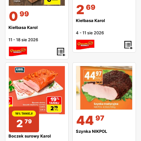
2
69
0
99
Kiełbasa Karol
Kiełbasa Karol
4
-
11 sie 2026
11
-
18 sie 2026
19% TANIEJ!
44
97
2
79
Szynka NIKPOL
Boczek surowy Karol