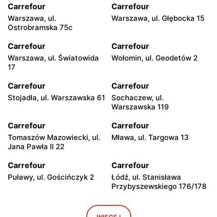
Carrefour
Carrefour
Warszawa, ul.
Warszawa, ul. Głębocka 15
Ostrobramska 75c
Carrefour
Carrefour
Warszawa, ul. Światowida
Wołomin, ul. Geodetów 2
17
Carrefour
Carrefour
Stojadła, ul. Warszawska 61
Sochaczew, ul.
Warszawska 119
Carrefour
Carrefour
Tomaszów Mazowiecki, ul.
Mława, ul. Targowa 13
Jana Pawła II 22
Carrefour
Carrefour
Puławy, ul. Gościńczyk 2
Łódź, ul. Stanisława
Przybyszewskiego 176/178
Carrefour
Carrefour
Łódź, ul. Kolumny 6/36
Łódź al. Ks. Bp. Władysława