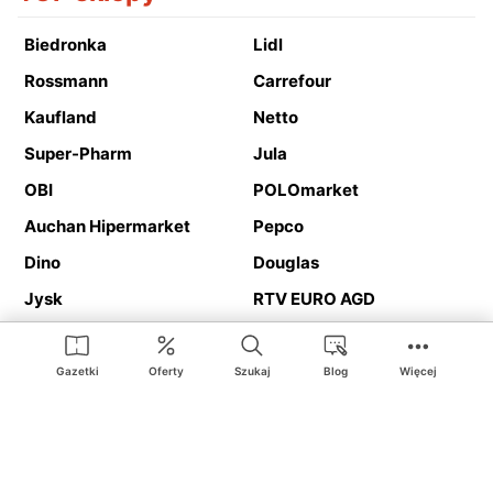
Biedronka
Lidl
Rossmann
Carrefour
Kaufland
Netto
Super-Pharm
Jula
OBI
POLOmarket
Auchan Hipermarket
Pepco
Dino
Douglas
Jysk
RTV EURO AGD
Action
Media Expert
Deichmann
Media Markt
Gazetki
Oferty
Szukaj
Blog
Więcej
Ding.pl to serwis internetowy prezentujący
gazetki promocyjne
oraz
katalogi
sklepów i dużych sieci handlowych. Dzięki
geolokalizacji otrzymasz przede wszystkim oferty sklepów, z
Twojego bliskiego otoczenia. Dodatkowo na stronie znajdziesz