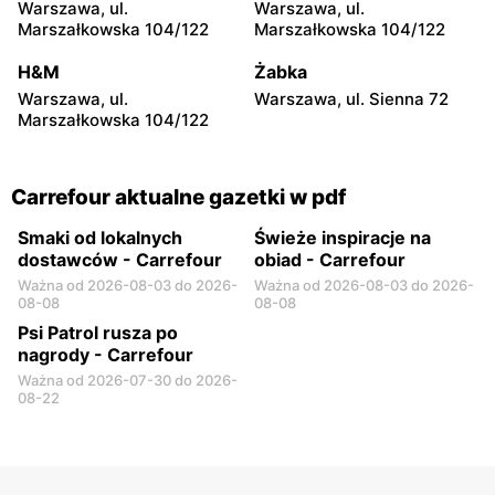
Warszawa, ul.
Warszawa, ul.
Carrefour
Carrefour
Marszałkowska 104/122
Marszałkowska 104/122
Białystok, ul. Wrocławska
Sieradz, ul. Jana Pawła II
20
63a
H&M
Żabka
Warszawa, ul.
Warszawa, ul. Sienna 72
Carrefour
Carrefour
Marszałkowska 104/122
Białystok, ul. Władysława
Toruń, ul. Olsztyńska 8
Wysockiego 67
Carrefour aktualne gazetki w pdf
Smaki od lokalnych
Świeże inspiracje na
dostawców - Carrefour
obiad - Carrefour
Ważna od 2026-08-03 do 2026-
Ważna od 2026-08-03 do 2026-
08-08
08-08
Psi Patrol rusza po
nagrody - Carrefour
Ważna od 2026-07-30 do 2026-
08-22