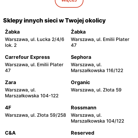
WIĘCEJ
Bandurskiego 49
Carrefour
Carrefour
Sklepy innych sieci w Twojej okolicy
Łódź, ul. Szparagowa 7
Pabianice, ul. Popławska
4/20
Żabka
Żabka
Warszawa, ul. Łucka 2/4/6
Warszawa, ul. Emilii Plater
Carrefour
Carrefour
lok. 2
47
Piotrków Trybunalski, ul.
Biała Podlaska, ul. Jana III
Juliusza Słowackiego 123
Sobieskiego 9
Carrefour Express
Sephora
Warszawa, ul. Emilii Plater
Warszawa, ul.
Carrefour
Carrefour
47
Marszałkowska 116/122
Ostrowiec Świętokrzyski,
Bełchatów, ul. Kolejowa 6
ul. Adama Mickiewicza 30
Zara
Organic
Warszawa, ul.
Warszawa, ul. Złota 59
Carrefour
Carrefour
Marszałkowska 104-122
Kielce, ul. Świętokrzyska
Lublin al. Wincentego
20
Witosa 6
4F
Rossmann
Warszawa, ul. Złota 59/258
Warszawa, ul.
Carrefour
Carrefour
Marszałkowska 104/122
Radomsko, ul. Piastowska
Olsztyn, ul. Ignacego
28
Krasickiego 1 b
C&A
Reserved