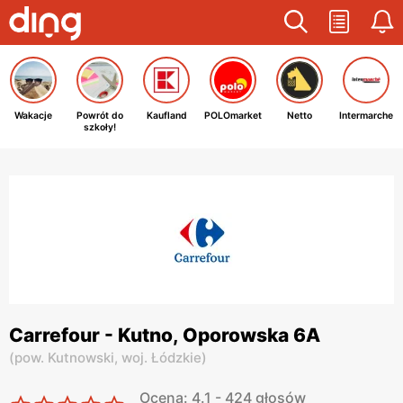
Wakacje
Powrót do
Kaufland
POLOmarket
Netto
Intermarche
szkoły!
Carrefour - Kutno, Oporowska 6A
(
pow. Kutnowski,
woj. Łódzkie
)
Ocena: 4.1 - 424 głosów