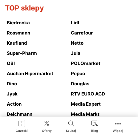
TOP sklepy
Biedronka
Lidl
Rossmann
Carrefour
Kaufland
Netto
Super-Pharm
Jula
OBI
POLOmarket
Auchan Hipermarket
Pepco
Dino
Douglas
Jysk
RTV EURO AGD
Action
Media Expert
Deichmann
Media Markt
Gazetki
Oferty
Szukaj
Blog
Więcej
Ding.pl to serwis internetowy prezentujący
gazetki promocyjne
oraz
katalogi
sklepów i dużych sieci handlowych. Dzięki