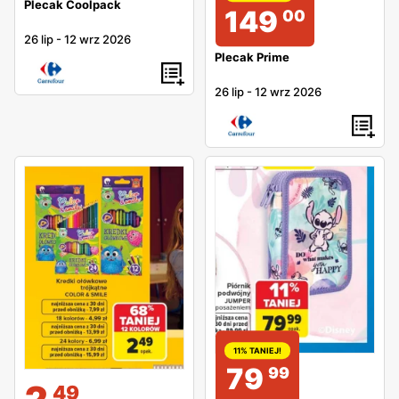
Plecak Coolpack
149
00
26 lip
-
12 wrz 2026
Plecak Prime
26 lip
-
12 wrz 2026
11% TANIEJ!
79
99
2
49