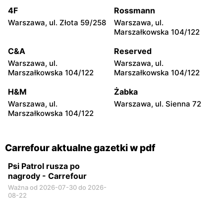
20
4F
Rossmann
Warszawa, ul. Złota 59/258
Warszawa, ul.
Carrefour
Carrefour
Marszałkowska 104/122
Lublin al. Wincentego
Radomsko, ul. Piastowska
Witosa 6
28
C&A
Reserved
Warszawa, ul.
Warszawa, ul.
Carrefour
Carrefour
Marszałkowska 104/122
Marszałkowska 104/122
Olsztyn, ul. Ignacego
Białystok, ul. Wrocławska
Krasickiego 1 b
20
H&M
Żabka
Warszawa, ul.
Warszawa, ul. Sienna 72
Carrefour
Carrefour
Marszałkowska 104/122
Białystok, ul. Władysława
Toruń, ul. Olsztyńska 8
Wysockiego 67
Carrefour aktualne gazetki w pdf
Psi Patrol rusza po
nagrody - Carrefour
Ważna od 2026-07-30 do 2026-
08-22