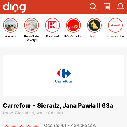
Wakacje
Powrót do
Kaufland
POLOmarket
Netto
Intermarche
szkoły!
Carrefour - Sieradz, Jana Pawła II 63a
(
pow. Sieradzki,
woj. Łódzkie
)
Ocena: 4.1 - 424 głosów