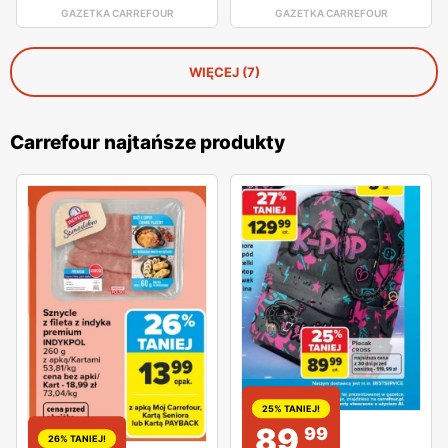
GAZETKA CARREFOUR
GAZETKA CARREFOUR
WIĘCEJ (7)
Carrefour najtańsze produkty
25% TANIEJ!
89
99
26% TANIEJ!