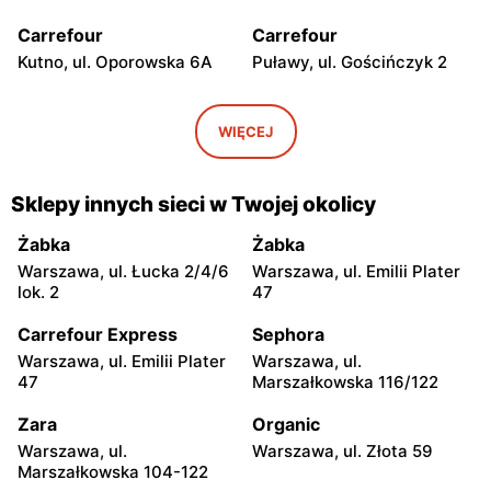
Carrefour
Carrefour
Kutno, ul. Oporowska 6A
Puławy, ul. Gościńczyk 2
Carrefour
Carrefour
Łódź, ul. Stanisława
Łódź, ul. Kolumny 6/36
WIĘCEJ
Przybyszewskiego 176/178
Carrefour
Carrefour
Sklepy innych sieci w Twojej okolicy
Łódź al. Ks. Bp. Władysława
Łódź, ul. Szparagowa 7
Bandurskiego 49
Żabka
Żabka
Warszawa, ul. Łucka 2/4/6
Warszawa, ul. Emilii Plater
Carrefour
Carrefour
lok. 2
47
Pabianice, ul. Popławska
Piotrków Trybunalski, ul.
4/20
Juliusza Słowackiego 123
Carrefour Express
Sephora
Warszawa, ul. Emilii Plater
Warszawa, ul.
Carrefour
Carrefour
47
Marszałkowska 116/122
Biała Podlaska, ul. Jana III
Ostrowiec Świętokrzyski,
Sobieskiego 9
ul. Adama Mickiewicza 30
Zara
Organic
Warszawa, ul.
Warszawa, ul. Złota 59
Carrefour
Carrefour
Marszałkowska 104-122
Bełchatów, ul. Kolejowa 6
Kielce, ul. Świętokrzyska