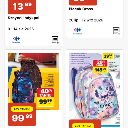
13
99
Plecak Cross
Sznycel Indykpol
26 lip
-
12 wrz 2026
9
-
14 sie 2026
40% TANIEJ!
99
99
29% TANIEJ!