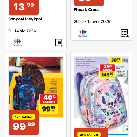
13
99
Plecak Cross
Sznycel Indykpol
26 lip
-
12 wrz 2026
9
-
14 sie 2026
40% TANIEJ!
99
99
29% TANIEJ!