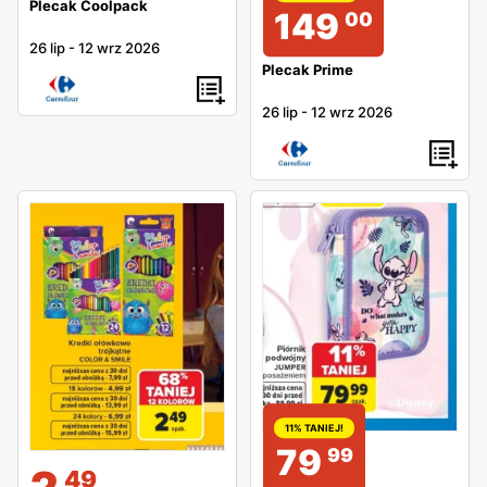
Plecak Coolpack
149
00
26 lip
-
12 wrz 2026
Plecak Prime
26 lip
-
12 wrz 2026
11% TANIEJ!
79
99
2
49