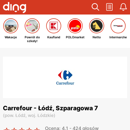
Wakacje
Powrót do
Kaufland
POLOmarket
Netto
Intermarche
szkoły!
Carrefour - Łódź, Szparagowa 7
(
pow. Łódź,
woj. Łódzkie
)
Ocena: 4.1 - 424 głosów