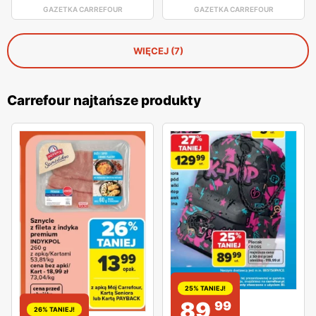
GAZETKA CARREFOUR
GAZETKA CARREFOUR
WIĘCEJ (7)
Carrefour najtańsze produkty
25% TANIEJ!
89
99
26% TANIEJ!