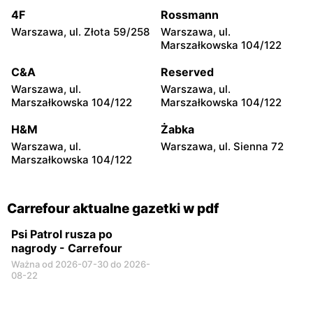
20
Witosa 6
4F
Rossmann
Warszawa, ul. Złota 59/258
Warszawa, ul.
Carrefour
Carrefour
Marszałkowska 104/122
Radomsko, ul. Piastowska
Olsztyn, ul. Ignacego
28
Krasickiego 1 b
C&A
Reserved
Warszawa, ul.
Warszawa, ul.
Carrefour
Carrefour
Marszałkowska 104/122
Marszałkowska 104/122
Białystok, ul. Wrocławska
Sieradz, ul. Jana Pawła II
20
63a
H&M
Żabka
Warszawa, ul.
Warszawa, ul. Sienna 72
Carrefour
Carrefour
Marszałkowska 104/122
Białystok, ul. Władysława
Toruń, ul. Olsztyńska 8
Wysockiego 67
Carrefour aktualne gazetki w pdf
Psi Patrol rusza po
nagrody - Carrefour
Ważna od 2026-07-30 do 2026-
08-22