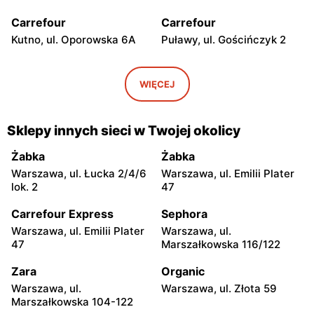
Carrefour
Carrefour
Kutno, ul. Oporowska 6A
Puławy, ul. Gościńczyk 2
Carrefour
Carrefour
Łódź, ul. Stanisława
Łódź, ul. Kolumny 6/36
WIĘCEJ
Przybyszewskiego 176/178
Carrefour
Carrefour
Sklepy innych sieci w Twojej okolicy
Łódź al. Ks. Bp. Władysława
Pabianice, ul. Popławska
Bandurskiego 49
4/20
Żabka
Żabka
Warszawa, ul. Łucka 2/4/6
Warszawa, ul. Emilii Plater
Carrefour
Carrefour
lok. 2
47
Piotrków Trybunalski, ul.
Biała Podlaska, ul. Jana III
Juliusza Słowackiego 123
Sobieskiego 9
Carrefour Express
Sephora
Warszawa, ul. Emilii Plater
Warszawa, ul.
Carrefour
Carrefour
47
Marszałkowska 116/122
Ostrowiec Świętokrzyski,
Bełchatów, ul. Kolejowa 6
ul. Adama Mickiewicza 30
Zara
Organic
Warszawa, ul.
Warszawa, ul. Złota 59
Carrefour
Carrefour
Marszałkowska 104-122
Kielce, ul. Świętokrzyska
Lublin al. Wincentego