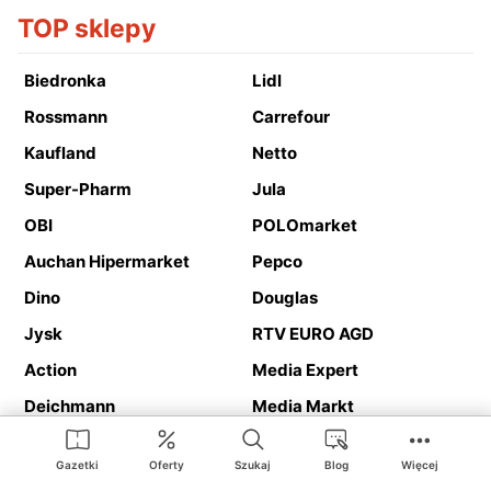
TOP sklepy
Biedronka
Lidl
Rossmann
Carrefour
Kaufland
Netto
Super-Pharm
Jula
OBI
POLOmarket
Auchan Hipermarket
Pepco
Dino
Douglas
Jysk
RTV EURO AGD
Action
Media Expert
Deichmann
Media Markt
Gazetki
Oferty
Szukaj
Blog
Więcej
Ding.pl to serwis internetowy prezentujący
gazetki promocyjne
oraz
katalogi
sklepów i dużych sieci handlowych. Dzięki