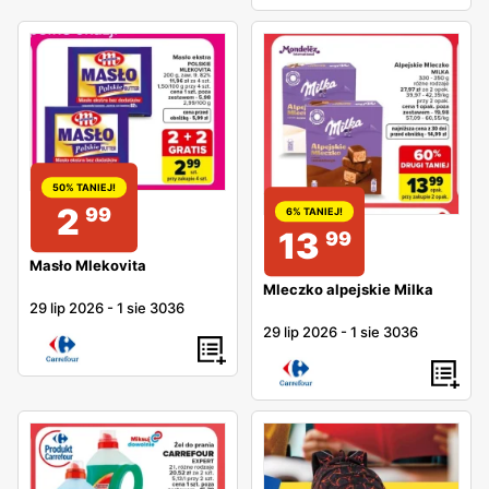
50% TANIEJ!
2
99
6% TANIEJ!
13
99
Masło Mlekovita
Mleczko alpejskie Milka
29 lip 2026
-
1 sie 3036
29 lip 2026
-
1 sie 3036