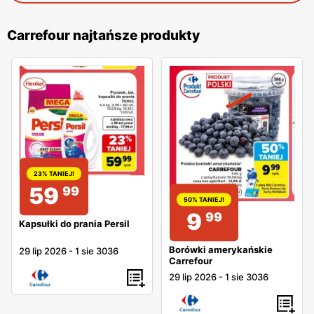
Carrefour najtańsze produkty
23% TANIEJ!
59
99
50% TANIEJ!
9
99
Kapsułki do prania Persil
Borówki amerykańskie
29 lip 2026
-
1 sie 3036
Carrefour
29 lip 2026
-
1 sie 3036