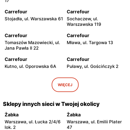
17
Carrefour
Carrefour
Stojadła, ul. Warszawska 61
Sochaczew, ul.
Warszawska 119
Carrefour
Carrefour
Tomaszów Mazowiecki, ul.
Mława, ul. Targowa 13
Jana Pawła II 22
Carrefour
Carrefour
Kutno, ul. Oporowska 6A
Puławy, ul. Gościńczyk 2
Carrefour
Carrefour
Łódź, ul. Stanisława
Łódź, ul. Kolumny 6/36
WIĘCEJ
Przybyszewskiego 176/178
Carrefour
Carrefour
Sklepy innych sieci w Twojej okolicy
Łódź al. Ks. Bp. Władysława
Łódź, ul. Szparagowa 7
Bandurskiego 49
Żabka
Żabka
Warszawa, ul. Łucka 2/4/6
Warszawa, ul. Emilii Plater
Carrefour
Carrefour
lok. 2
47