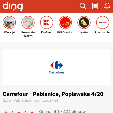
Wakacje
Powrót do
Kaufland
POLOmarket
Netto
Intermarche
szkoły!
Carrefour - Pabianice, Popławska 4/20
(
pow. Pabianicki,
woj. Łódzkie
)
Ocena: 4.1 - 424 głosów