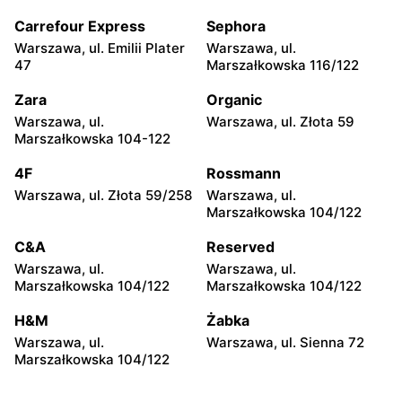
Piotrków Trybunalski, ul.
Biała Podlaska, ul. Jana III
Juliusza Słowackiego 123
Sobieskiego 9
Carrefour Express
Sephora
Warszawa, ul. Emilii Plater
Warszawa, ul.
Carrefour
Carrefour
47
Marszałkowska 116/122
Ostrowiec Świętokrzyski,
Bełchatów, ul. Kolejowa 6
ul. Adama Mickiewicza 30
Zara
Organic
Warszawa, ul.
Warszawa, ul. Złota 59
Carrefour
Carrefour
Marszałkowska 104-122
Kielce, ul. Świętokrzyska
Lublin al. Wincentego
20
Witosa 6
4F
Rossmann
Warszawa, ul. Złota 59/258
Warszawa, ul.
Carrefour
Carrefour
Marszałkowska 104/122
Radomsko, ul. Piastowska
Olsztyn, ul. Ignacego
28
Krasickiego 1 b
C&A
Reserved
Warszawa, ul.
Warszawa, ul.
Carrefour
Carrefour
Marszałkowska 104/122
Marszałkowska 104/122
Białystok, ul. Wrocławska
Sieradz, ul. Jana Pawła II
20
63a
H&M
Żabka
Warszawa, ul.
Warszawa, ul. Sienna 72
Carrefour
Carrefour
Marszałkowska 104/122
Białystok, ul. Władysława
Toruń, ul. Olsztyńska 8
Wysockiego 67