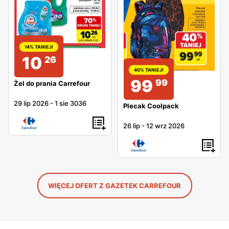
14% TANIEJ!
10
26
40% TANIEJ!
99
99
Żel do prania Carrefour
29 lip 2026
-
1 sie 3036
Plecak Coolpack
26 lip
-
12 wrz 2026
WIĘCEJ OFERT Z GAZETEK CARREFOUR