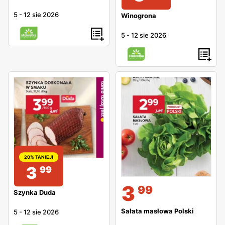
taniej o 9%, Plastelina Bambino w cenie 4,99 zł taniej o
5
-
12 sie 2026
Winogrona
17%, Klej Bambino w cenie 3,99 zł taniej o 21%, Teczka
Herlitz w cenie 3,99 zł taniej o 21% i inne
5
-
12 sie 2026
20% TANIEJ!
3
99
3
99
Szynka Duda
Sałata masłowa Polski
5
-
12 sie 2026