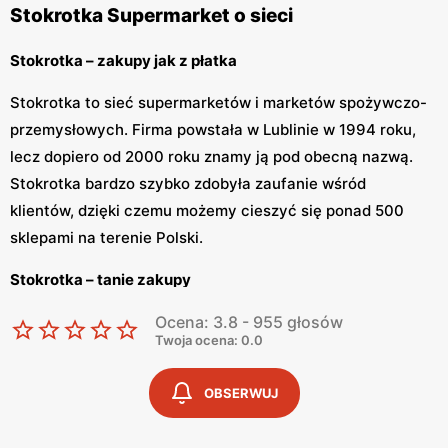
Stokrotka Supermarket o sieci
Stokrotka – zakupy jak z płatka
Stokrotka to sieć supermarketów i marketów spożywczo-
przemysłowych. Firma powstała w Lublinie w 1994 roku,
lecz dopiero od 2000 roku znamy ją pod obecną nazwą.
Stokrotka bardzo szybko zdobyła zaufanie wśród
klientów, dzięki czemu możemy cieszyć się ponad 500
sklepami na terenie Polski.
Stokrotka – tanie zakupy
Ocena: 3.8 - 955 głosów
Twoja ocena: 0.0
Stokrotka dopasowuje ofertę do potrzeb swoich klientów,
dzięki czemu zakupy stają się łatwe i przyjemne. W
OBSERWUJ
placówkach znajdziemy nie tylko szeroką gamę
produktów spożywczych, ale również chemię do domu,