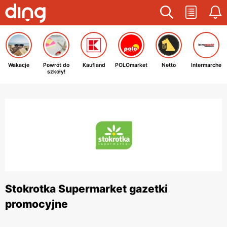
Wakacje
Powrót do
Kaufland
POLOmarket
Netto
Intermarche
szkoły!
Stokrotka Supermarket gazetki
promocyjne