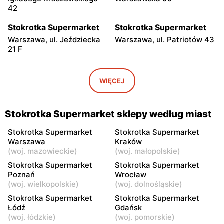
42
Stokrotka Supermarket
Stokrotka Supermarket
Warszawa, ul. Jeździecka
Warszawa, ul. Patriotów 43
21 F
Stokrotka Supermarket
Stokrotka Supermarket
Piaseczno, ul. Wojska
Józefów, ul. Polna 1B
WIĘCEJ
Polskiego 17
Stokrotka Supermarket
Stokrotka Supermarket
Stokrotka Supermarket sklepy według miast
Otwock, ul. Tysiąclecia 77
Otwock, ul. Kupiecka 2
Stokrotka Supermarket
Stokrotka Supermarket
Stokrotka Supermarket
Stokrotka Supermarket
Warszawa
Kraków
(
woj. mazowieckie
)
(
woj. małopolskie
)
Otwock, ul. Stefana
Karczew, ul. Gen. Andersa 1
Żeromskiego 19
Stokrotka Supermarket
Stokrotka Supermarket
Poznań
Wrocław
Stokrotka Supermarket
Stokrotka Supermarket
(
woj. wielkopolskie
)
(
woj. dolnośląskie
)
Nowe Lipiny, ul. Szosa
Nowy Dwór Mazowiecki, ul.
Stokrotka Supermarket
Stokrotka Supermarket
Jadowska 59A
Wojska Polskiego 20
Łódź
Gdańsk
(
woj. łódzkie
)
(
woj. pomorskie
)
Stokrotka Supermarket
Stokrotka Supermarket