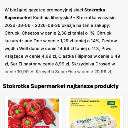
W bieżącej gazetce promocyjnej sieci
Stokrotka
Supermarket
Kuchnia Iiberyjska! - Stokrotka w czasie
2026-08-06 - 2026-08-26 okazja na tanie zakupy:
Chrupki Cheetos w cenie 2,38 zł taniej o 1%, Chrupki
kukurydziane One w cenie 1,29 zł taniej o 14%, Zestaw
wędlin Well done w cenie 14,99 zł taniej o 11%, Piwo
Książęce w cenie 4,99 zł, Ciastka Filipinos w cenie 6,49
zł, Ser El pastor w cenie 8,99 zł, Skrzydełka Drosed w
cenie 10,99 zł, Krewetki SuperFish w cenie 20,99 zł,
Oliwa z oliwek El toro w cenie 20,99 zł i inne
Stokrotka Supermarket najtańsze produkty
W następnej gazetce
Stokrotka Supermarket
Wyjątkowa
oferta pełna świeżości - Stokrotka w dniach 2026-08-06
- 2026-08-12 zwróć uwagę na atrakcyjne produkty: Filet
z piersi indyka Polski w cenie 19,98 zł taniej o 1%, Pasztet
Indykpol w cenie 1,69 zł taniej o 11%, Tatar wołowy w