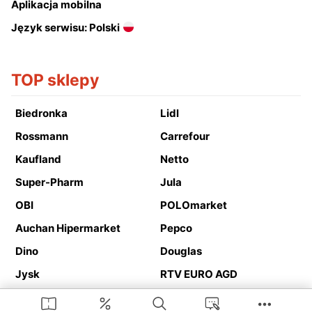
Aplikacja mobilna
Język serwisu: Polski
TOP sklepy
Biedronka
Lidl
Rossmann
Carrefour
Kaufland
Netto
Super-Pharm
Jula
OBI
POLOmarket
Auchan Hipermarket
Pepco
Dino
Douglas
Jysk
RTV EURO AGD
Action
Media Expert