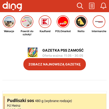
Wakacje
Powrót do
Kaufland
POLOmarket
Netto
Intermarche
szkoły!
GAZETKA PSS ZAMOŚĆ
Oferta ważna
:
11.05
-
30.05
ZOBACZ NAJNOWSZĄ GAZETKĘ