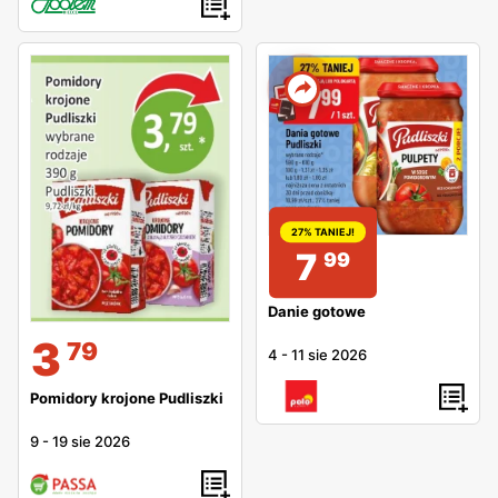
27% TANIEJ!
7
99
Danie gotowe
3
79
4
-
11 sie 2026
Pomidory krojone Pudliszki
9
-
19 sie 2026