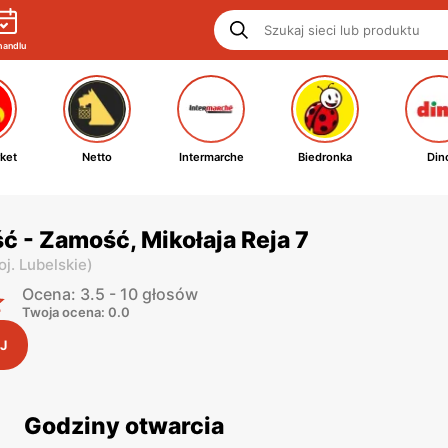
handlu
ket
Netto
Intermarche
Biedronka
Din
 - Zamość, Mikołaja Reja 7
oj. Lubelskie
)
Ocena: 3.5 - 10 głosów
Twoja ocena: 0.0
J
Godziny otwarcia