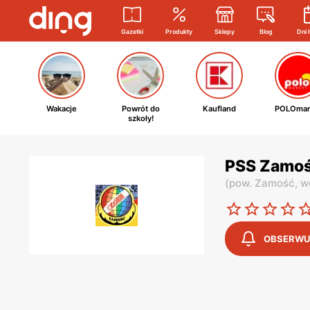
Gazetki
Produkty
Sklepy
Blog
Dni 
Wakacje
Powrót do
Kaufland
POLOmar
szkoły!
PSS Zamość
(
pow. Zamość,
w
OBSERWU