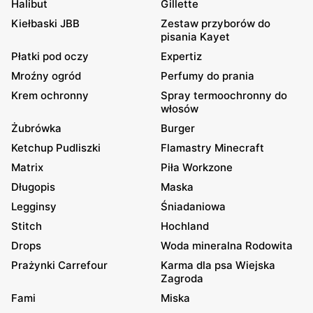
Halibut
Gillette
Kiełbaski JBB
Zestaw przyborów do
pisania Kayet
Płatki pod oczy
Expertiz
Mroźny ogród
Perfumy do prania
Krem ochronny
Spray termoochronny do
włosów
Żubrówka
Burger
Ketchup Pudliszki
Flamastry Minecraft
Matrix
Piła Workzone
Długopis
Maska
Legginsy
Śniadaniowa
Stitch
Hochland
Drops
Woda mineralna Rodowita
Prażynki Carrefour
Karma dla psa Wiejska
Zagroda
Fami
Miska