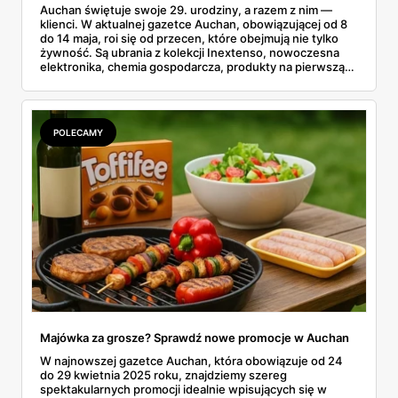
Auchan świętuje swoje 29. urodziny, a razem z nim —
klienci. W aktualnej gazetce Auchan, obowiązującej od 8
do 14 maja, roi się od przecen, które obejmują nie tylko
żywność. Są ubrania z kolekcji Inextenso, nowoczesna
elektronika, chemia gospodarcza, produkty na pierwszą
komunię, a nawet inspiracje na Dzień Matki. W skrócie:
można upolować coś dla siebie, dla domu i dla
najbliższych. A przy tym nie wydać fortuny.
POLECAMY
Majówka za grosze? Sprawdź nowe promocje w Auchan
W najnowszej gazetce Auchan, która obowiązuje od 24
do 29 kwietnia 2025 roku, znajdziemy szereg
spektakularnych promocji idealnie wpisujących się w