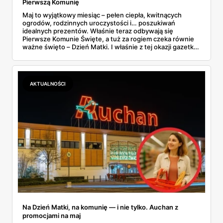
Pierwszą Komunię
Maj to wyjątkowy miesiąc – pełen ciepła, kwitnących
ogrodów, rodzinnych uroczystości i… poszukiwań
idealnych prezentów. Właśnie teraz odbywają się
Pierwsze Komunie Święte, a tuż za rogiem czeka równie
ważne święto – Dzień Matki. I właśnie z tej okazji gazetka
Dino, ważna do 20.05.2025, kusi całą gamą promocji. Coś
na słodko? A może drobny, ale uroczy upominek? Nie
trzeba szukać daleko. Wystarczy rzut oka na aktualną
ofertę, a trudno będzie przejść obojętnie… Nie wierzysz?
AKTUALNOŚCI
To chodź, zobacz!
Na Dzień Matki, na komunię — i nie tylko. Auchan z
promocjami na maj