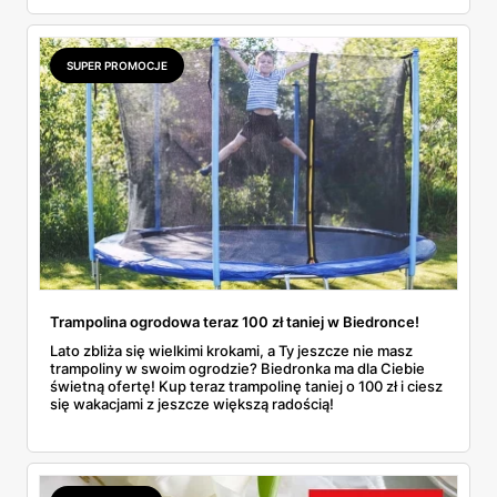
klasycznych odcieniach. A co najlepsze — dzięki kodowi
ALL20 można zyskać 20 zł zniżki!
SUPER PROMOCJE
Trampolina ogrodowa teraz 100 zł taniej w Biedronce!
Lato zbliża się wielkimi krokami, a Ty jeszcze nie masz
trampoliny w swoim ogrodzie? Biedronka ma dla Ciebie
świetną ofertę! Kup teraz trampolinę taniej o 100 zł i ciesz
się wakacjami z jeszcze większą radością!