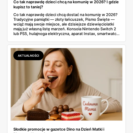
Co tak naprawdę dzieci chcą na komunię w 2026? I gdzie
kupisz to taniej?
Co tak naprawdę dzieci chcą dostać na komunię w 2026?
Tradycyjne pamiątki — złoty łańcuszek, Pismo Święte —
wciąż mają swoje miejsce, ale dzisiejsze dziewięciolatki
mają już własną listę marzeń. Konsola Nintendo Switch 2
lub PS5, hulajnoga elektryczna, aparat Instax, smartwatch
GPS, zestaw kreatywny albo czytnik Kindle. Dobra
wiadomość? To wszystko leży w majowych promocjach,
od gazetek Biedronki i Lidla po Media Expert i
Komputronik.
AKTUALNOŚCI
Słodkie promocje w gazetce Dino na Dzień Matki i