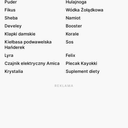
Puder
Hulajnoga
Fikus
Wódka Żołądkowa
Sheba
Namiot
Develey
Booster
Klapki damskie
Korale
Kiełbasa podwawelska
Sos
Hańderek
Lyra
Felix
Czajnik elektryczny Amica
Plecak Kayokki
Krystalia
Suplement diety
REKLAMA