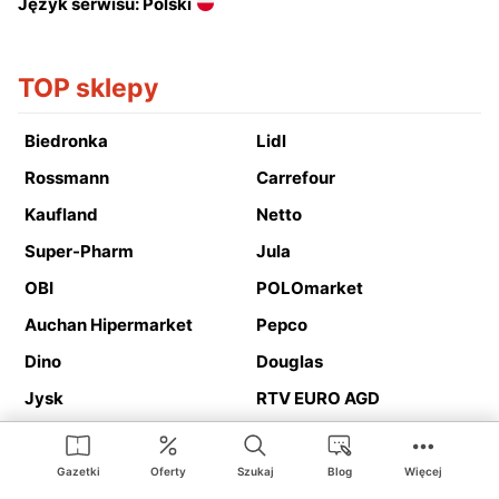
Język serwisu: Polski
TOP sklepy
Biedronka
Lidl
Rossmann
Carrefour
Kaufland
Netto
Super-Pharm
Jula
OBI
POLOmarket
Auchan Hipermarket
Pepco
Dino
Douglas
Jysk
RTV EURO AGD
Action
Media Expert
Deichmann
Media Markt
Gazetki
Oferty
Szukaj
Blog
Więcej