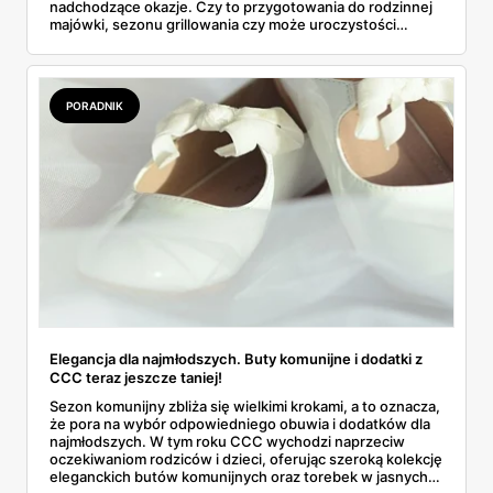
nadchodzące okazje. Czy to przygotowania do rodzinnej
majówki, sezonu grillowania czy może uroczystości
pierwszej komunii – każdy znajdzie tu coś dla siebie. Sieć
świętuje 29. urodziny, co oznacza jeszcze więcej rabatów
i specjalnych okazji. Wśród nich pojawiły się przeceny
sięgające nawet 65%, a do tego akcje "1+1 za 1 zł" czy
PORADNIK
oferty dla posiadaczy karty Skarbonka. I chociaż artykułów
promocyjnych jest setki, wybraliśmy kilka szczególnie
atrakcyjnych. Które? Czytaj dalej!
Elegancja dla najmłodszych. Buty komunijne i dodatki z
CCC teraz jeszcze taniej!
Sezon komunijny zbliża się wielkimi krokami, a to oznacza,
że pora na wybór odpowiedniego obuwia i dodatków dla
najmłodszych. W tym roku CCC wychodzi naprzeciw
oczekiwaniom rodziców i dzieci, oferując szeroką kolekcję
eleganckich butów komunijnych oraz torebek w jasnych,